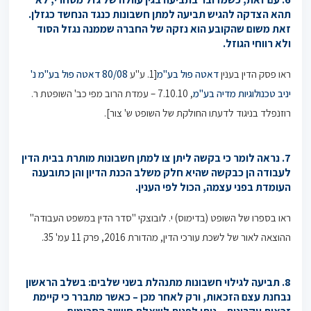
תהא הצדקה להגיש תביעה למתן חשבונות כנגד הנחשד כגזלן.
זאת משום שהקובע הוא נזקה של החברה שממנה נגזל הסוד
ולא רווחי הגוזל.
ראו פסק הדין בענין
דאטה פול בע"מ
[1. ע"ע
80/08
דאטה פול בע"מ נ'
יניב טכנולוגיות מדיה בע"מ
, 7.10.10 – עמדת הרוב מפי כב' השופטת ר.
רוזנפלד בניגוד לדעתו החולקת של השופט ש' צור].
7. נראה לומר כי בקשה ליתן צו למתן חשבונות מותרת בבית הדין
לעבודה הן כבקשה שהיא חלק משלב הכנת הדיון והן כתובענה
העומדת בפני עצמה, הכול לפי הענין.
ראו בספרו של השופט (בדימוס) י. לובוצקי "סדר הדין במשפט העבודה"
ההוצאה לאור של לשכת עורכי הדין, מהדורת 2016, פרק 11 עמ' 35.
8. תביעה לגילוי חשבונות מתנהלת בשני שלבים: בשלב הראשון
נבחנת עצם הזכאות, ורק לאחר מכן – כאשר מתברר כי קיימת