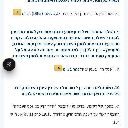
זכאות עקרונית – ניתן לפנות לשאלת חישוב הסכומים.
3.
ראו פסק הדין של בית הדין הארצי בענין
י.ג. סלפטר (1983) בע"מ
9. בשלב הראשון יש לבחון את עצם הזכאות ורק לאחר מכן ניתן
לפנות לשאלת חישוב הסכומים המדויקים. ההלכה שלפיה קודם
תוכח עצם הזכאות למתן חשבונות ורק לאחר מכן יחויב הנתבע
(מעסיק – דרך כלל) בגילוי המסמכים, מטרתה לא להטיל על
המעסיק מעמסה כבדה, טרם שהוכחה הזכאות למתן חשבונות.
4.
ראו : פסק הדין בענין
י.ג סלפטר בע"מ
.
10. משהחליט בית הדין לצוות על בעל דין ליתן חשבונות, יורה
על עריכתם ויקבע מפורשות אילו נתונים דרושים יש לפרט.
ראו בספרו של השופט (בדימוס) י. לובוצקי "סדר הדין במשפט העבודה"
ההוצאה לאור של לשכת עורכי הדין, מהדורת 2016, פרק 11 עמ' 36 ה"ש
154.