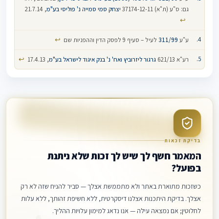
גם: ס"ע (ת"א) 37174-12-11
יצחק סמי סמייה נ' פוליסי בע"מ
, 21.7.14
↩
↩
ע"ע
311/99
לעיל – סעיף 9 לפסק הדין וההפניות שם
↩
רע"א 621/13
גרגור ליזרוביץ ואח' נ' בנק איגוד לישראל בע"מ
, 17.4.13
בדיקת זכאות
המאמר חשף לך שיש לך זכות שלא ניתנת
בפועל?
כשזכות מתוארת באתר ולא מתממשת אצלך — סביר להניח שזה לא רק
אצלך. בדיקת היתכנות אצלנו דיסקרטית, ללא חשיפת זהותך, ללא עלות
לחלוטין; אם נמצאה עילה — אנו נדאג למימון עלויות ההליך.