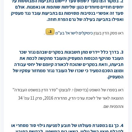
2. במקור הצו נועד לשמש סעד ליישום בתביעות המבוססות על
יחסים חוזיים מיוחדים כגון: שליחות שותפות או נאמנות. אולם
סעד זה אפשרי בנסיבות מסוימות גם בתביעות עובד נגד מעסיק
ואפילו בתביעה בעילה של גרם הפרת חוזה.
2.
ראו פסק הדין בענין
כימיקלים לישראל בע"מ
.
3. בדרך כלל יידרש מתן חשבונות במקרים שבהם נגזר שכר
העובד מהיקף הכנסות המעסיק והעובד מתקשה לכמת את
תביעתו, וזאת במקרים שהוכח לכאורה קיומם של יחסי עבודה
ומוצג הסכם המעיד כי שכרו של העובד נגזר ממחזור עסקיו של
המעסיק.
ראו בספרו של השופט (בדימוס) י. לובוצקי "סדר הדין במשפט העבודה"
ההוצאה לאור של לשכת עורכי הדין, מהדורת 2016, פרק 11 עמ' 34
וההפניות שם.
4. כך גם במסגרת פעולתו של תובע למניעת גילוי סוד מסחרי או
לקבלת פיצוי בשל גילויו, רשאי בית המשפט, לבקשת התובע,