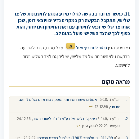
11. כאשר מדובר בבקשה לגילוי מידע הנוגע לחשבונות של צד
שלישי, תתקבל הבקשה רק במקרים נדירים ויוצאי דופן, שכן
אותו צד שלישי זכאי לחיסיון. עם זאת החיסיון הינו יחסי, והוא
כפוף לכך שהצד השלישי פועל בתום לב.
5.
ראו פסק הדין
גרגור ליזרוביץ ואח'
. מכל מקום, קודם להכרעה
בבקשת גילוי חשבונות של צד שלישי, יש ליתן גם לצד השלישי זכות
להישמע.
מראה מקום
דב"ע נו/5-18 ‏ ‎ ‎
אמונים פיתוח ושירותי הספקת כוח אדם בע"מ‎ ‎נ' זאב
↩
שרעבי
, 12.12.96
דב"ע נו/3-140
כימיקלים לישראל בע"מ נ' ד"ר ליאונרד שור
, 24.12.96 –
↩
סעיפים 22-23 לפסק הדין
ע"ע
311/99
י.ג. סלפטר (1983) בע"מ נ' רוברט פרידמן
, 28.2.02 ; ראו