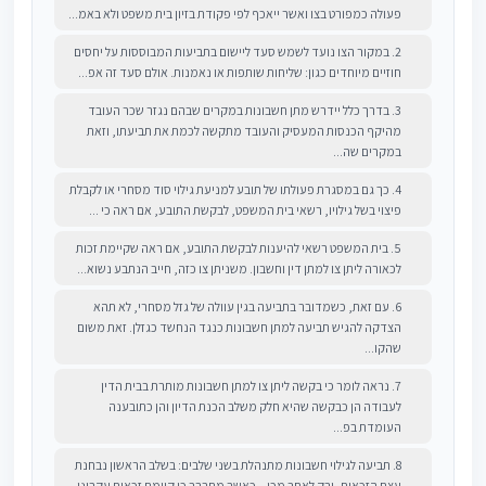
פעולה כמפורט בצו ואשר ייאכף לפי פקודת בזיון בית משפט ולא באמ...
2. במקור הצו נועד לשמש סעד ליישום בתביעות המבוססות על יחסים
חוזיים מיוחדים כגון: שליחות שותפות או נאמנות. אולם סעד זה אפ...
3. בדרך כלל יידרש מתן חשבונות במקרים שבהם נגזר שכר העובד
מהיקף הכנסות המעסיק והעובד מתקשה לכמת את תביעתו, וזאת
במקרים שה...
4. כך גם במסגרת פעולתו של תובע למניעת גילוי סוד מסחרי או לקבלת
פיצוי בשל גילויו, רשאי בית המשפט, לבקשת התובע, אם ראה כי ...
5. בית המשפט רשאי להיענות לבקשת התובע, אם ראה שקיימת זכות
לכאורה ליתן צו למתן דין וחשבון. משניתן צו כזה, חייב הנתבע נשוא...
6. עם זאת, כשמדובר בתביעה בגין עוולה של גזל מסחרי, לא תהא
הצדקה להגיש תביעה למתן חשבונות כנגד הנחשד כגזלן. זאת משום
שהקו...
7. נראה לומר כי בקשה ליתן צו למתן חשבונות מותרת בבית הדין
לעבודה הן כבקשה שהיא חלק משלב הכנת הדיון והן כתובענה
העומדת בפ...
8. תביעה לגילוי חשבונות מתנהלת בשני שלבים: בשלב הראשון נבחנת
עצם הזכאות, ורק לאחר מכן – כאשר מתברר כי קיימת זכאות עקרוני...