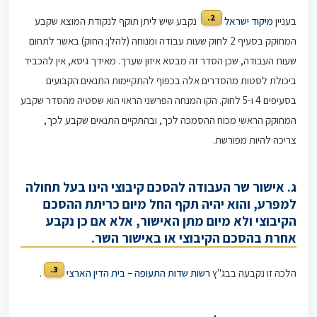
2.
בעניין
מיקוד ישראל
נקבע שיש ליתן תוקף לנקודת המוצא שקבע
המחוקק בסעיף 2 לחוק שעות עבודה ומנוחה (להלן: החוק) באשר לתחום
שעות העבודה, שכן הסדר זה מבטא איזון שערך. מאידך גיסא, אין להכביד
ביכולת לסטות מהסדרים אלה בכפוף להתקיימות התנאים הקבועים
בסעיפים 4 ו-5 לחוק. הקו המנחה הפרשני הראוי הוא שסטיה מהסדר שקבע
המחוקק הראשי מכוח ההסמכה לכך, ובהתקיים התנאים שקבע לכך,
צריכה להיות מפורשת.
ג. אישור שר העבודה להסכם קיבוצי הינו בעל תחולה
למפרע, והוא יהיה תקף החל מיום כריתת ההסכם
הקיבוצי ולא מיום מתן האישור, אלא אם כן נקבע
אחרת בהסכם הקיבוצי או באישור השר.
3.
הלכה זו נקבעה בבג"ץ
רשות שדות התעופה – בית הדין הארצי
.