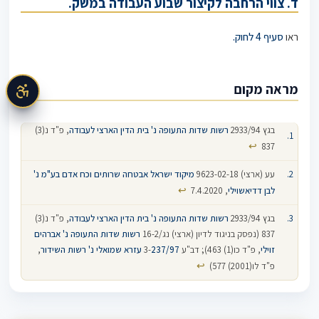
ד.
צווי הרחבה לקיצור שבוע העבודה במשק.
ראו
סעיף 4 לחוק.
מראה מקום
בגץ 2933/94
רשות שדות התעופה נ' בית הדין הארצי לעבודה
, פ"ד נ(3)
↩
837
עע (ארצי) 9623-02-18
מיקוד ישראל אבטחה שרותים וכח אדם בע"מ נ'
↩
לבן דדיאשוילי
, 7.4.2020
בגץ 2933/94
רשות שדות התעופה נ' בית הדין הארצי לעבודה
, פ"ד נ(3)
837 (נפסק בניגוד לדיון (ארצי) נג/16-2 ‎
רשות שדות התעופה‎ ‎נ' אברהים
זוילי
‏, פ"ד כו(1) 463); דב"ע 3-
237/97
‏
עזרא שמואלי נ' רשות השידור
‏,
↩
פ"ד לו(2001) 577)
חוק שעות עבודה ומנוחה
סעיף 5
הסכם קולקטיבי
יום עבודה
שבוע עבודה
שעו