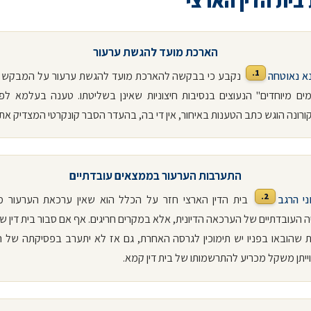
בית הדין הארצי
הארכת מועד להגשת ערעור
1.
א נאוטחה
נקבע כי בבקשה להארכת מועד להגשת ערעור על המבקש 
ים מיוחדים" הנעוצים בנסיבות חיצוניות שאינן בשליטתו. טענה בעלמא לפ
רונה הוגש כתב הטענות באיחור, אין די בה, בהעדר הסבר קונקרטי המצדיק את 
התערבות הערעור בממצאים עובדתיים
2.
ני הרגב
בית הדין הארצי חזר על הכלל הוא שאין ערכאת הערעור 
העובדתיים של הערכאה הדיונית, אלא במקרים חריגים. אף אם סבור בית דין ש
ות שהובאו בפניו יש תימוכין לגרסה האחרת, גם אז לא יתערב בפסיקתה של 
 וייתן משקל מכריע להתרשמותו של בית דין קמא.