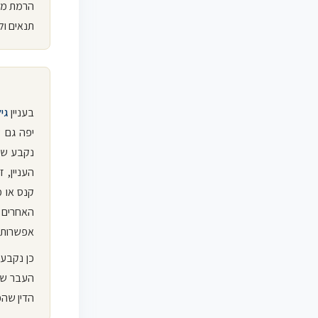
הרמת מסך
תנאים ול
בעניין
גיל
יפה גם ש
נקבע שיש
העניין, 
קנס או מ
האחרים ה
אפשרות ל
כן נקבע 
העבר של 
הדין שהפ