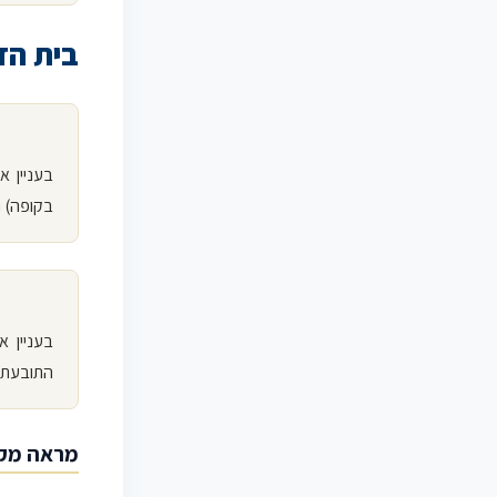
בית הד
בעניין א
בקופה) ו
בעניין 
התובעת, 
מראה מק