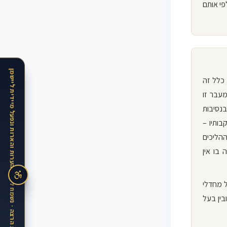
פי אותם
האתר בתקופת הרצה · נשמח לקבל הערות והארות ונפעל מיידית ליישמן
 כלל זה
מעבר זו
בנסיבות
בותיו –
ההליכים
 בו אין
ל מחדלי
בין בעל