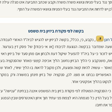
 נגד בעלי מניות ונושא משרה משרה וקבע שכתב התביעה אינו מגלה עילה ל
כן יש לדחות את התביעה נגד בעלי המניות ונושאי המשרה על הסף.
בקשה לפי פקודת ביזיון בית משפט
5.
 רונן
, נקבע, כי, ככלל, בקשה לביזיון יש להגיש לביה"ד האזורי לעבודה.
עה שמדובר בבקשה הנוגעת לכיבודו [או אי כיבודו] של פסק דין בערעור. 
 לזכור כי על ביה"ד להפעיל שיקול דעת ולבחון אם מתן סעד של ביזיון ראוי 
זאת, משנקבע כי הליך הבזיון נחשב הליך אכיפה קיצוני מאחר שהסנקציה בעק
אסר – עשויה להיות קשה ופוגעת, ולכן מקובל לראות בו הליך שיורי, לאחר ש
אפשריים נבחנו או מוצו. לכן, סנקציה של בזיון תינתן במשורה ורק במקרה
נקוט בהליך אפקטיבי אחר.
כי הסנקציה המוטלת לפי פקודת בזיון בית המשפט איננה בבחינת "ענישה" ע
בעל הדין. כל מגמתה היא לצפות פני עתיד תוך איזון האינטרסים שבין הנפגע ו
ר את חיובו.