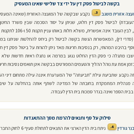
בקשה לביטול פסק דין על ידי צד שלישי שאינו המעסיק
3.
עצה אזורית משגב
נקבע שבקשה של המועצה האזורית (שאינה המעסי
עובדת) לביטול פסק דין חלוט, שניתן על יסוד הסכמה שבין משרד החינוך,
המעסיק, לבין העובד אינה אפשרית, משלא חלות בא
(סדרי דין), המאפשרות הגשת בקשה לביטול רק ביחס להחלטות שניתנו במ
סף בהיבט המהותי, רק בנסיבות חריגות מאד ניתן להורות על ביטול פסק דין חלו
בו מתגלה כי פסק הדין החלוט נגוע במרמה או נתגלו ראיות חדשות שלא ני
זמן אמת עת נוהל ההליך והטעמים המפורטים בבקשה אינן תואמים נסיבות חריג
ה נקבע שתביעת עילת "תביעתה" של המערערת איננה עילה מתחום דיני העב
 מנהלית המתמקדת בחובתה של המדינה לשתף אותה בהחלטה על שיב
בית הספר ואינה בגדר סמכות בית הדין לעבודה.
סילוק על סף ותנאים להרמת מסך ההתאגדות
4.
נר גורדין
ניתח בית הדין הארצי את התנאים לתחולת