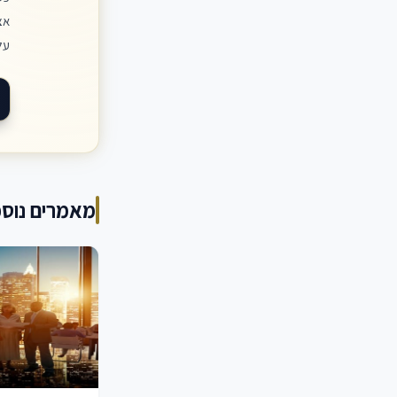
אצ
על
מאמרים נוספ