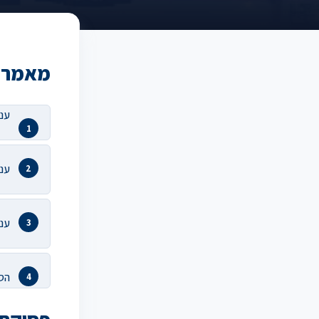
מאמרים
ענ
ענף
ענ
הסכ