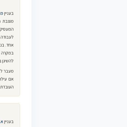
בעניין
מו
מוצבת ה
לעבודה 
אחד. בנו
במקרה ש
להשיגן ב
מעבר לז
אם עילה
העובדת ב
בעניין
אב