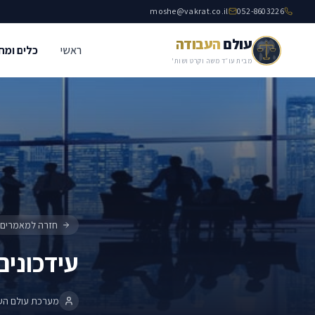
moshe@vakrat.co.il
052-8603226
עולם
העבודה
ראשי
כלים ומח
עידכונים באתר עולם העבודה 4.6.22
פיצויי פיטורים
מבית עו״ד משה וקרט ושות'
חזרה למאמרים
עידכונים 
מערכת עולם הע