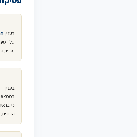
פסיקת 
בעניין
חנ
על "טעמ
מגפת הקו
בעניין
רו
בממצאיה 
כי בראי
הדיונית,