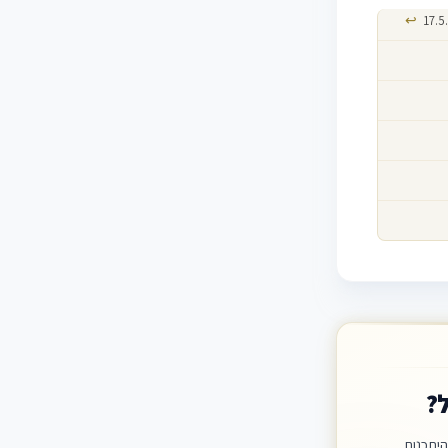
↩
?
יתכנות