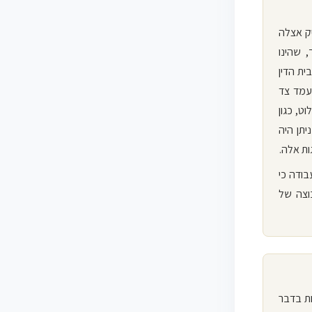
ק אצלה
 שהינו
ותו עניין תקנות 50 ו-106 לתקנות בית הדין
עמד צד
ט, כגון
תן היה
ות אלה.
ודה כי
וצה של
 סעיף 6 לחוק החברות בדבר