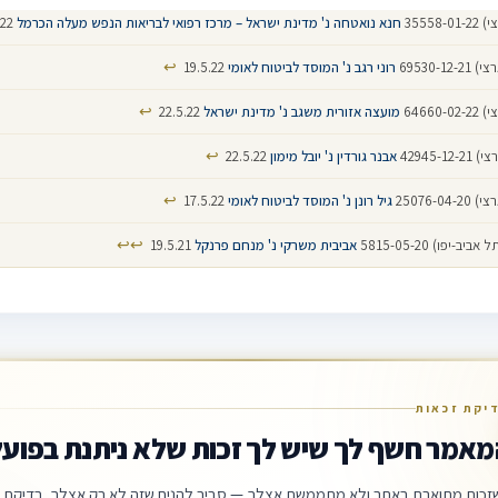
35558-
חנא נואטחה נ' מדינת ישראל – מרכז רפואי לבריאות הנפש מעלה הכרמל
17.5.22
↩
69530-12
רוני רגב נ' המוסד לביטוח לאומי
19.5.22
↩
64660-
מועצה אזורית משגב נ' מדינת ישראל
22.5.22
↩
42945-12
אבנר גורדין נ' יובל מימון
22.5.22
↩
25076-04
גיל רונן נ' המוסד לביטוח לאומי
17.5.22
↩
↩
ב-יפו) 5815-05-20
אביבית משרקי נ' מנחם פרנקל
19.5.21
יקת זכאות
מאמר חשף לך שיש לך זכות שלא ניתנת בפועל
זכות מתוארת באתר ולא מתממשת אצלך — סביר להניח שזה לא רק אצלך. בדיקת ה