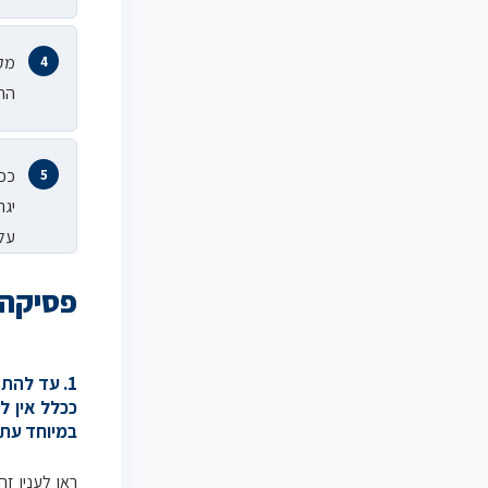
מקו
החת
ככל
יגר
עלי
פסיקה
1. עד להת
ככלל אין ל
במיוחד עת 
ראו לענין ז