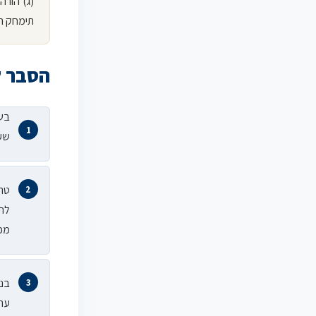
(ג) הורה
תימחק ה
הסבר ל
שענ
מכוח סעי
בנו
ערו