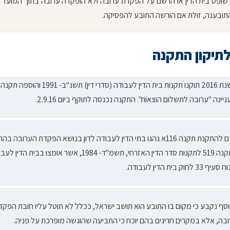
 שופט בית הדין או הרשם על הפקדת ערובה ולא הופקדה ערובה בתוך המועד
תובענה, זולת אם הורשה התובע להפסיקה.
תיקון התקנה
יינה "ערובה לתשלום הוצאות". התקנה נכנסה לתוקף ביום 2.9.16.
טרם להתקנת תקנה 116א נהגו בתי הדין לעבודה לדון בנושא הפקדת הערובה ב
לתקנה 519 לתקנות סדר הדין האזרחי, תשמ"ד- 1984, אשר אומצו בבית הדין
ף 33 לחוק בית הדין לעבודה.
סף נקבע כי מקום בו התובע הוא תושב ישראל, ככלל לא תוטל עליו חובת הפקד
בה, אלא במקרים חריגים בהם יוכח כי התביעה שהוגשה מופרכת על פניה.