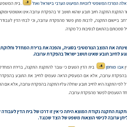
3.
לה המרכז המשפטי לזכויות המיעוט הערבי בישראל ואח'
. בית המשפט 
חר התקנת התקנה חיוב תובע שהוא תושב זר בהפקדת ערובה אינו אוטומטי ומוקנה
חב ביישום התקנה, לרבות מתן פטור מהפקדת ערובה, וכי לבתי הדין לעבודה
ל סמכותם בהתאם לנסיבות כל מקרה.
שינתה את המצב הנורמטיבי בסוגיה, והפכה את ברירת המחדל וחלוקת ה
גע לחיוב תובע שאינו תושב ישראל בהפקדת ערובה.
4.
ן
אבו מוחסן
בית הדין הטעים כי עובר להתקנת התקנה, ברירת המחדל 
 בהפקדת ערובה, אלא אם המעסיק הראה טעמים לחייב את התובע בהפקדת 
 לפי התקנה היא לחייב תובע שחלה עליו התקנה בהפקדת ערובה, אלא אם התו
חד הטעמים לפטור מהפקדת ערובה.
התקנת התקנה נקודת המוצא היתה כי אין זו דרכו של בית הדין לעבודה 
יתן ערובה לכיסוי הוצאות משפט של הצד שכנגד.