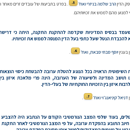
5.
ק הדין
הרב שלמה בניזרי ואח'
. בפרט בתביעות של עובדים זרים מאחר וק
י למנוע מהם לממש את זכויותיהם.
שעמד בבסיס המדיניות שקדמה להתקנת התקנה, היתה כי דריש
 להכבדת הנטל שעל כתפי בעל הדין המנסה לממש את זכויותיו.
6.
 בענין
יוסף סבתי סבאח, ואח'
.
ות השיפוטית הראויה בכל הנוגע להטלת ערובה להבטחת כיסוי הוצאו
 תושב המדינה ולשיעורה של הערובה, הינה פרי מלאכת איזון בין
בות איזון בין הזכויות החוקתיות של בעלי-הדין.
7.
ן
דניאל קיניאנג'וי ואח'
.
נטלים, בעוד שלפי המצב הנורמטיבי הקודם על הנתבע היה להצביע
חיוב התובע בהפקדת ערובה, על פי המצב הנורמטיבי לאחר התקנת 
יע על טעמים המצדיקים לפטור אותו מחובת הפקדת ערובה.