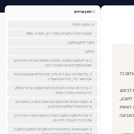
תוכן עניינים
א. התקנה החלה
תקנות בית הדין לעבודה (סדרי דין), תשנ"ב- 1991:
הסבר לתיקון התקנה
פסיקה
1. עד להתקנת התקנה, ההלכה במשפט העבודה לעניין חיוב
תובע בהפקדת ערובה קבעה כי ככל...
שלום כל
2. ככל שמדובר בעובד הרש"פ, חלו הכללים שנקבעו בהלכת
אבו נסאר. קרי, תידרש מהעובד ר...
3. בג"ץ דחה עתירה להורות על ביטול התקנה וציין כי מפסק
 לביצוע
הדין בעתירה עולה כי שיקול ...
ן או הרשם לתובע,
4. התקנה שינתה את המצב הנורמטיבי בסוגיה, והפכה את
 ראשית
ברירת המחדל וחלוקת הנטלים בין ...
התביעה
5. קודם להתקנת התקנה נקודת המוצא היתה כי אין זו דרכו
של בית הדין לעבודה לחייב תו...
6. הטעם שעמד בבסיס המדיניות שקדמה להתקנת התקנה,
היתה כי דרישה להפקדת ערובה תביא ...