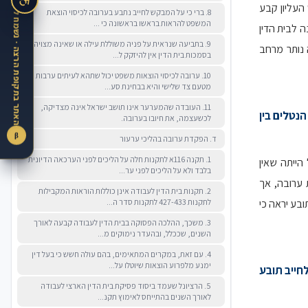
העליון קבע
8. ברי כי על המבקש לחייב נתבע בערובה לכיסוי הוצאת
המשפט להראות בראשו בראשונה כי ...
 לבית הדין
9. בתביעה שנראית על פניה משוללת עילה או שאינה מצויה
 נותר מרחב
בסמכות בית הדין אין להיזקק ל...
10. ערובה לכיסוי הוצאות משפט יכול שתהא לעיתים ערבות
מטעם צד שלישי והיא בבחינת סע...
11. העובדה שהמערער אינו תושב ישראל אינה מצדיקה,
נטלים בין
לכשעצמה, את חיובו בערובה.
β
ד. הפקדת ערובה בהליכי ערעור
1. תקנה 116א לתקנות חלה על הליכים לפני הערכאה הדיונית
הייתה שאין
בלבד ולא על הליכים לפני ער...
ערובה, אך
2. תקנות בית הדין לעבודה אינן כוללות הוראות המקבילות
לתקנות 427-433 לתקנות סדר ה...
בע יראה כי
3. משכך, ההלכה הפסוקה בבית הדין לעבודה קבעה לאורך
השנים, שככלל, ובהעדר נימוקים מ...
4. עם זאת, במקרים המתאימים, בהם עולה חשש כי בעל דין
ימנע מלפרוע הוצאות שיוטלו על...
לחייב תובע
5. הרציונל שעמד ביסוד פסיקת בית הדין הארצי לעבודה
לאורך השנים בהתייחס לאימוץ תקנ...