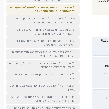
 שנקבע,
7. המדיניות השיפוטית הראויה בכל הנוגע להטלת ערובה
להבטחת כיסוי הוצאות משפט על תו...
8. אשר לנטלים, בעוד שלפי המצב הנורמטיבי הקודם על
הנתבע היה להצביע על טעמים המצדי...
9. עם זאת, נקודת המוצא אינה נקודת הסיום. שכן, נוכח
העובדה שחיוב בהפקדת ערובה מהו...
בשנת 2016 תוקנו תקנות בית הדין לעבודה (סדרי דין) תשנ"ב- 1991 והוספה תקנה 116א
10. בד בבד, נקבעו בתקנה הסדרים שתכליתם לאזן בין זכות
הגישה לערכאות של תובע לבין ...
11. התקנה חלה על תובעים אשר ככלל נמנים עם אוכלוסיות
העובדים המוחלשות ביותר, ובשל...
12. התקנה חלה גם על עובדים זרים מבקשי מקלט, המוגדרים
התאם
בסעיף 1 לחוק למניעת הסתננות...
 לעבודה
13. יישום ההסדרים שנקבעו בתקנה לפטור מהחיוב בהפקדת
ערובה
14. הסדרים אלה אינם מנותקים זה מזה אלא יש ביניהם זיקת
גומלין.
15. מדובר בהסדרים חלופיים כך שדי שאחד מהם יתקיים על
ת
מנת להצדיק מתן פטור מהפקדת ע...
16. בנוסף לשיקולים כאמור, יביא בית הדין בחשבון גם את