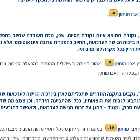
8.
ן
אבו מוחסן
.
, נקודת המוצא אינה נקודת הסיום. שכן, נוכח העובדה שחיוב בהפ
ה בזכות הגישה לערכאות, החיוב בהפקדת ערובה אינו אוטומטי אלא נת
 הדין בכל מקרה לפי נסיבותיו.
9.
ין
אבו מוחסן
. אמות המידה והשיקולים המנחים בהפעלת סמכות בית 
 בפסק הדין אבו מוחסן.
בד, נקבעו בתקנה הסדרים שתכליתם לאזן בין זכות הגישה לערכאות של 
הנתבע לגבות את הוצאותיו, ככל שהתביעה תידחה. וכן צמצומה של
ת סרק, ומנגד – להגן על זכות הגישה לערכאות, ולאפשר לתובעי
10.
ן
אבו מוחסן
. במסגרת זו יש ליתן משקל יחסי למיהות התובע ומצבו הכל
ו; לטיב השאלות שהתובענה מעלה; סיכויי התביעה ומורכבותה; שיהוי בהג