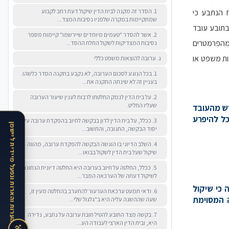
1. הסדר זה מקנה לבית הדין שיקול דעת רחב לקבוע
 הנתבע כי
שמתקיימות במקרה שלפניו נסיבות המצד...
 בתובע עובד
2. אשר להסדר "טעמים מיוחדים שיירשמו" קיימות מספר
 מהפרמטרים
נסיבות המצדיקות לשקול החלת ההסד...
3) התובע לא פרע הוצאות משפט או
ג. ערובה להוצאות משפט כללי
1. בכל הנוגע לסכום הערובה, לא נקבע בתקנה הסדר כלשהו.
בעניין זה לא שינתה התקנה את...
2. על בית הדין לנמק החלטתו לרבות לענין שיעור הערובה
שעליו החליט.
רש מהעובד
כל להיפרע
3. ככלל, על בית הדין לדון בבקשה לחיוב בהפקדת ערובה על
האתר בתקופת הרצה · נשמח לקבל הערות והארות ונפעל מיידית ליישמן
יסוד הבקשה, התגובה, והתשוב...
4. השלב הדיוני בו הוגשה הבקשה להפקדת ערובה, מהווה
שיקול שעל בית הדין לשקול בבואו...
5. ככלל, החלטה על חיוב בערובה היא החלטה דיונית הנתונה
לשיקול דעתה של הערכאה המבר...
 כי שיקול
6. ודאי תמעט ערכאת הערעור להתערב בהחלטה מעין זו,
 המסוימת
שעה שההשגה עליה היא ב"גלגול שלי...
7. בקשה מצד התובע להטיל חובת ערובה על נתבע, נדירה
היא, ובית הדין הארצי לעבודה הע...