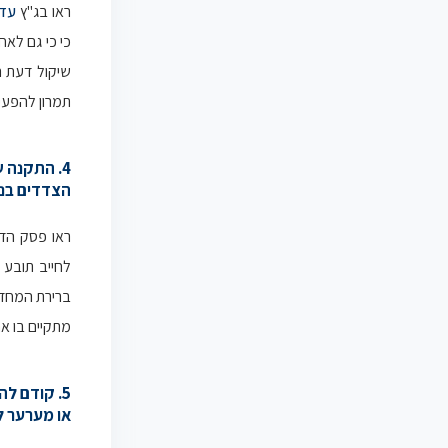
ראו בג"ץ
עדא
כי כי גם לא
שיקול דעת ר
תמרון להפעי
4. התקנה 
הצדדים בנו
ראו פסק הדי
לחייב תובע
ברירת המחדל
מתקיים בו א
5. קודם ל
או מערער ל