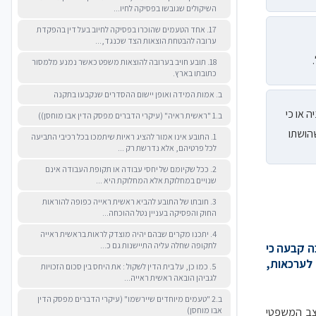
השיקולים שגובשו בפסיקה לחיו...
17. אחד הטעמים שהוכרו בפסיקה לחיוב בעל דין בהפקדת
ערובה להבטחת הוצאות הצד שכנגד,...
18. תובע חויב בערובה להוצאות משפט כאשר נמנע מלמסור
כתובתו בארץ.
ב. אמות המידה ואופן יישום ההסדרים שנקבעו בתקנה
 או כי
ב.1 "ראשית ראיה" (עיקרי הדברים מפסק הדין אבו מוחסן))
הושתו
1. התובע אינו אמור להציג ראיות שיתמכו בכל רכיבי התביעה
לכל פרטיהם, אלא נדרשת רק ...
2. ככל שקיומם של יחסי עבודה או תקופת העבודה אינם
שנויים במחלוקת אלא המחלוקת היא ...
3. חובתו של התובע להביא ראשית ראייה כפופה להוראות
החוק והפסיקה בעניין נטל ההוכחה...
4. יתכנו מקרים שבהם יהיה מוצדק לראות בראשית ראייה
לתקופה שחלה עליה התיישנות גם כ...
ה קבעה כי
 לערכאות,
5. כמו כן, על בית הדין לשקול : את היחס בין סכום הזכויות
לגביהן הובאה ראשית ראייה...
ב.2 "טעמים מיוחדים שיירשמו" (עיקרי הדברים מפסק הדין
אבו מוחסן)
צב המשפטי