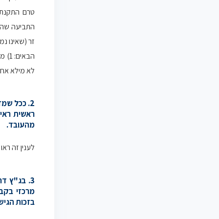
טרם התקנת 
התביעה שהוגש
זר (שאינו נ
לא מילא אחר 
2. ככל שמ
ראשית ראיה
מהעובד.
לענין זה ראו
3. בג"ץ ד
מרכזי בקב
בזכות הגיש