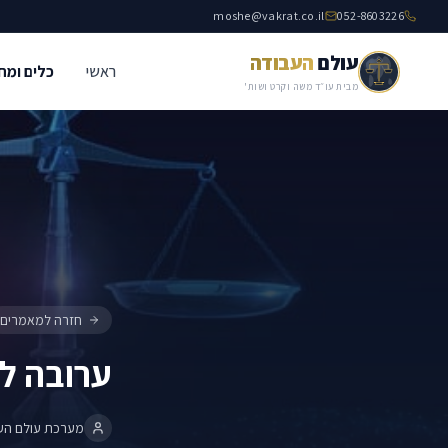
moshe@vakrat.co.il
052-8603226
עולם
העבודה
ראשי
כלים ומח
ערובה להוצאות משפט
סדר הדין בבית הדין לעבודה
מבית עו״ד משה וקרט ושות'
חזרה למאמרים
ערובה ל
מערכת עולם הע