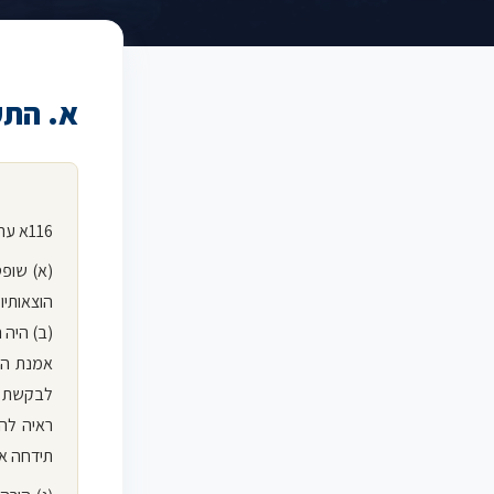
א. התק
116א ערובה לתשלום הוצאות
(א) שופט
הוצאותיו
(ב) היה 
לבקשת נ
ראיה לה
תידחה או