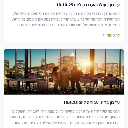
עדכון בעולם העבודה ליום 18.10.25
המאמר דן בעדכוני פסיקה נרחבים ועדכניים בתחום דיני העבודה בישראל,
תוך סקירת הכרעות של בג"ץ ובתי הדין לעבודה בנושאים מגוונים. בין היתר,
המאמר מנתח סוגיות של יחסי עובד-מעסיק, זכויות פנסיוניות, תובענות
ייצוגיות, נטלי הוכחה…
קרא עוד
עדכון בדיני עבודה ליום 15.6.25
המאמר סוקר שורה של עדכוני פסיקה טריים מבתי הדין לעבודה, העוסקים
במגוון רחב של סוגיות מהותיות ופרוצדורליות ביחסי עבודה. בין היתר, המאמר
דן בחובות אמון ונאמנות של עובדים, סוגיות של אפליה מגדרית ושכר שווה,