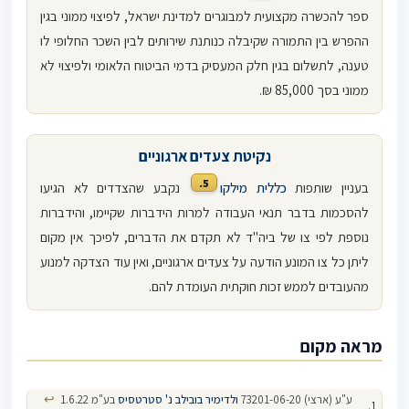
ספר להכשרה מקצועית למבוגרים למדינת ישראל, לפיצוי ממוני בגין
ההפרש בין התמורה שקיבלה כנותנת שירותים לבין השכר החלופי לו
טענה, לתשלום בגין חלק המעסיק בדמי הביטוח הלאומי ולפיצוי לא
ממוני בסך 85,000 ₪.
נקיטת צעדים ארגוניים
5.
בעניין שותפות
כללית מילקו
נקבע שהצדדים לא הגיעו
להסכמות בדבר תנאי העבודה למרות הידברות שקיימו, והידברות
נוספת לפי צו של ביה"ד לא תקדם את הדברים, לפיכך אין מקום
ליתן כל צו המונע הודעה על צעדים ארגוניים, ואין עוד הצדקה למנוע
מהעובדים לממש זכות חוקתית העומדת להם.
מראה מקום
↩
ע"ע (ארצי) 73201-06-20
ולדימיר בובילב נ' סטרטסיס
בע"מ 1.6.22