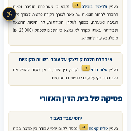
1.
בעניין
ולדימיר בובילב
נקבע כי משהוכחה הגניבה זכאית
החברה להחזר הוצאות שהוציאה לצורך חקירה פרטית לצורך גילוי
הגניבה ומניעתה, בכפוף לעקרון המידתיות, קרי חיוניות ההוצאה
וסבירותה. באותו מקרה לא נמצא כי הסכום שנפסק (25,000 ₪)
מופלג בשיעורו לחומרא.
אי החלת הלכת קוריצקי על עובדי רשויות מקומיות
3.
בעניין
שלום חרזי
נקבע, בין היתר, כי אין מקום להחיל את
הלכת קוריצקי על עובדי הרשויות המקומיות.
פסיקה של בית הדין האזורי
יחסי עובד מעביד
4.
בעניין
טליה קאפח
נפסק לקיום יחסי עבודה בין מרצה בבית