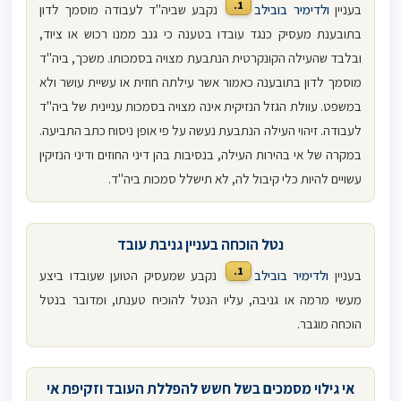
1.
בעניין
ולדימיר בובילב
נקבע שביה"ד לעבודה מוסמך לדון
בתובענת מעסיק כנגד עובדו בטענה כי גנב ממנו רכוש או ציוד,
ובלבד שהעילה הקונקרטית הנתבעת מצויה בסמכותו. משכך, ביה"ד
מוסמך לדון בתובענה כאמור אשר עילתה חוזית או עשיית עושר ולא
במשפט. עוולת הגזל הנזיקית אינה מצויה בסמכות עניינית של ביה"ד
לעבודה. זיהוי העילה הנתבעת נעשה על פי אופן ניסוח כתב התביעה.
במקרה של אי בהירות העילה, בנסיבות בהן דיני החוזים ודיני הנזיקין
עשויים להיות כלי קיבול לה, לא תישלל סמכות ביה"ד.
נטל הוכחה בעניין גניבת עובד
1.
בעניין
ולדימיר בובילב
נקבע שמעסיק הטוען שעובדו ביצע
מעשי מרמה או גניבה, עליו הנטל להוכיח טענתו, ומדובר בנטל
הוכחה מוגבר.
אי גילוי מסמכים בשל חשש להפללת העובד וזקיפת אי