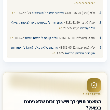
↩
↩
↩
↩
↩
↩
↩
↩
ע"ע (ארצי) 73201-06-20
ולדימיר בובילב נ' סטרטסיס
בע"מ 1.6.22
עק"ג (ארצי) 43131-11-20
שלום חרזי נ' מבטחים מוסד לביטוח סוציאלי
↩
של העובדים
בע"מ 29.5.22
↩
סע"ש (ירושלים) 62360-12-18
טליה קאפח נ' מדינת ישראל
18.5.22
ס"ק (באר שבע) 43681-05-22
שותפות כללית מילקו (טרה) נ' הסתדרות
↩
העובדים הכללית החדשה
1.6.22
בדיקת זכאות
המאמר חשף לך שיש לך זכות שלא ניתנת
בפועל?