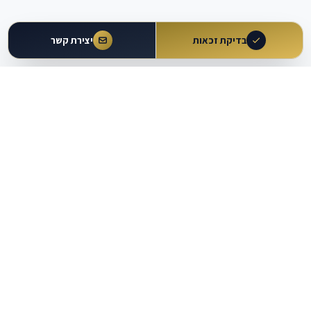
בדיקת זכאות
יצירת קשר
עולם
העבודה
מבית עו״ד משה וקרט ושות'
כלים מקצועיים
מרכז ידע
מחשבוני זכויות
מאמרים ומדריכים
מחולל הסכמים וטענות
מאגר פסיקה
עוזר משפטי AI
נתונים משפטיים
בדיקת זכאות להגשת תביעה
מפת שירותים משפטיים
תוכניות הרשמה
יצירת קשר