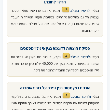
הגילוי לחובתו
1.
בעניין
ולדימיר בובילב
נקבע כי הגם שהחיסיון מפני הפללה
עצמית חל גם בהליכים אזרחיים, בנסיבות העניין המיוחדות העובד
אינו יכול להיתלות בו, ולבקש על יסודו שמחדלו מגילוי המסמכים לא
ייזקף לחובתו.
פסיקת הוצאות לדוגמא בגין אי גילוי מסמכים
1.
בעניין
ולדימיר בובילב
נקבע, כי בנסיבות הענין יש לחייב את
העובד בהוצאות לדוגמא בסך של 40,000 ש"ח כיוון שהפר את צו
גילוי המסמכים והקשה על החברה להוכיח את נזקה.
הוכחת נזק ממוני בגין גניבה על בסיס אומדנה
2.
בעניין
ולדימיר בובילב
נקבע כי ייתכנו מצבים בהם בשל קשיי
המעסיק להוכיח את היקפה המדויק של הגניבה לצורך פסיקת פיצוי
בגין נזק ממוני, הסעד ייקבע על יסוד עוגנים סבירים המאפשרים