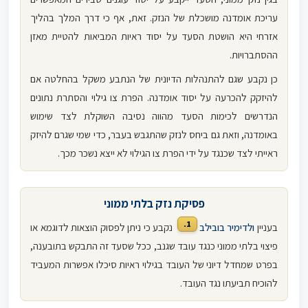
עריכת אומדנה מושכלת של הנזק. זאת, אף כי דרך המלך בהליך
אזרחי היא הושטת הסעד על יסוד ראיות המביאות להטיית מאזן
ההסתברויות.
כן נקבע שגם להתנהלות הדיונית של הנתבע משקל בהחלטה אם
להיזקק להכרעה על יסוד אומדנה. הפרת צו גילוי והסתרת נתונים
הנדרשים לכימות הסעד מהווה נסיבה השוקלת לצד שימוש
באומדנה, וזאת גם ביחס לנזק שהתגבש בעבר, כדי שמי שגרם להיזק
ראייתי לצד שכנגד על ידי הפרת צו הגילוי לא ייצא נשכר מכך.
פסיקת נזק בלתי ממוני
1.
בעניין
ולדימיר בובילב
נקבע כי ניתן לפסוק הוצאות לדוגמא או
פיצוי בלתי ממוני כנגד עובד שגנב, ככל שסעד זה התבקש בתובענה,
בפרט שמחדל דיוני של העובד בגילוי ראיות סיכלו אפשרות המעביד
להוכיח תביעתו נגד העובד.