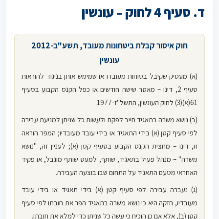
ד. סעיף 4 לחוק – עונשין
חוק איסור קבלת ביטחונות מעובד, תשע"ב-2012
עונשין
(א) מעסיק שקיבל בטוחות מעובדו או שמימש אותן בניגוד להוראות
סעיף 2, דינו – מאסר שישה חודשים או כפל הקנס הקבוע בסעיף
61(א)(3) לחוק העונשין, התשל"ז-1977.
(ב) נושא משרה בתאגיד חייב לפקח ולעשות כל שניתן למניעת עבירה
לפי סעיף קטן (א) בידי התאגיד או בידי עובד מעובדיו; המפר הוראה
זו, דינו – מחצית הקנס הקבוע בסעיף קטן (א); לעניין זה, "נושא
משרה" – מנהל פעיל בתאגיד, שותף, למעט שותף מוגבל, או פקיד
האחראי מטעם התאגיד על התחום שבו בוצעה העבירה.
(ג) נעברה עבירה לפי סעיף קטן (א) בידי תאגיד או בידי עובד
מעובדיו, חזקה היא כי נושא משרה בתאגיד הפר את חובתו לפי סעיף
קטן (ב), אלא אם כן הוכיח כי עשה כל שניתן כדי למלא את חובתו.