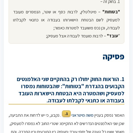
1. בחוק זה –
"בטוחות"
– מיטלטלין, לרבות כסף או שטר, הנמסרים מעובד
למעסיק לשם הבטחת הישארותו בעבודה או כתנאי לקבלתו
לעבודה, וכן נכס משועבד למטרות כאמור;
"
עובד"
– לרבות מועמד לעבודה אצל מעסיק;
פסיקה
1. הוראות החוק יחולו רק בהתקיים שני האלמנטים
הקבועים בהגדרת "בטוחות": שהבטוחות נמסרו
למעסיק ושהמטרה היא הבטחת הישארות העובד
בעבודה או כתנאי לקבלתו לעבודה.
1.
האמור נפסק בעניין
משה מיטראני
.‏ נקבע, כי יש לדחות את התביעה,
שכן שני האלמנטים הנדרשים לא התקיימו: שטרי החוב לא נמסרו למעסיק,
מאחר שאין כל טענה של יחסי עובד-מעסיק בין התובעים ובין החברה, והם