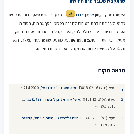
שהתקבלו מעובד טרם תחילתו.
9.
האמור נפסק בעניין
ארמון אדרי
. נקבע, כי הוכח שהעובדים התבקשו
כתנאי לעבודתם לתת בטוחות לחברה בסכומי כסף גבוהים, בטוחות
העומדות כיום בניגוד מוחלט לחוק איסור קבלת ביטחונות מעובד. החוק
מטיל – בין היתר – סנקציות עונשיות על מעסיק שעשה אחד מאלה, והוא
חל גם על מימוש בטוחות שהתקבלו מעובד טרם תחילתו.
מראה מקום
↩
סעש (ת"א) 13818-02-16‏
משה מיטרני נ' רמי דניאל
, 21.4.2020
סע (ת"א) 9461-12-13‏ ‏
שי טל מזרחי נ' בן נ' בטחון (1989) בע"מ
,
↩
29.3.2015
סעש (י-ם) 36544-12-16‏
חיים גולדברג נ' עמותת בני חיל, קדומים
,
↩
10.9.2017