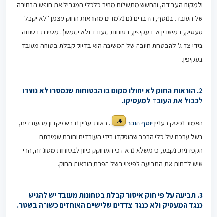
ולמקום העבודה, והחשש מתשלום מחיר כלכלי המגביל את חופש הבחירה
של העובד. בנוסף, הדברים גם נלמדים מהוראות החוק עצמן "לא יקבל
מעסיק
, במישרין או בעקיפין
, בטוחות מעובד ולא יממשן". מסירת בטוחה
בידי צד ג' להבטחת חיובה של המשיבה הוא בדיוק קבלת בטוחה מעובד
בעקיפין.
2.
הוראות החוק לא יחולו מקום בו הבטוחות שנמסרו לא נועדו
לכבול את העובד למעסיקו.
4.
האמור נפסק בעניין
יוסף הובר
. באותו עניין נדרש פקדון מהעובדים,
בשל ערכם של כלי הרכב שהופקדו בידי העובדים וחובת שמירתם
הקפדנית. נקבע, כי משלא נראה כי המחוקק כיוון לבטוחות מסוג זה, הרי
שיש לדחות את התביעה לפיצוי בשל הפרת הוראות החוק.
3. תביעה על פי חוק איסור קבלת בטחונות מעובד יש להגיש
כנגד המעסיק ולא כנגד צדדים שלישיים האוחזים כשורה בשטר.