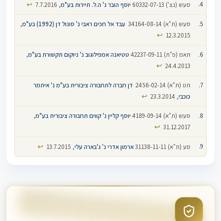
↩
סעש (נצ') 60332-07-13
יוסף הובר נ' ה.ל. תיירות בע"מ
, 7.7.2016
סעש (ת"א) 34164-08-14‏ ‏
עבד אל חכים ראבי נ' סונול דן (1992) בע"מ
,
↩
12.3.2015
תאמ (פ"ת) 42237-09-11‏ ‏
טטיאנה אמפילוגוב נ' ניוקום תקשורת בע"מ
,
↩
24.4.2013
תט (ת"א) 2456-02-14‏ ‏
דן חברה לתחבורה ציבורית בע"מ נ' איתמר
↩
כוכבי
, 23.3.2014
סעש (ת"א) 4189-09-14‏ ‏
יוסף קליין נ' קווים תחבורה ציבורית בע"מ
,
↩
31.12.2017
↩
סע (ת"א) 31138-11-11‏‏
ארמון אדרי נ' ג'בארה עלי
, 13.7.2015
חוק איסור קבלת ביטחונות מעובד
ביטחונות
עובד
מעסיק
קבלת לעבודה
הישא