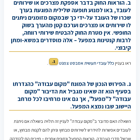
ב. הוראות החוק בדבר אספקת מצרכים או שירותים
לעובד, באו למנוע תופעה שלילית הפוגעת בערך
שכרו של העובד על-ידי כך שבמקום מזומנים ניתנים
לו שירותים או מצרכים וערכם קטן מהערך בשוק
החופשי. אין מטרת החוק להבטיח שירותי רווחה,
לרבות קנטינות במפעל – אלה מוסדרים במשא-ומתן
קיבוצי.
1.
ראו בעניין
כלל עובדי תעשית אסבסט צמנט
.
ג. הפירוש הנכון של המונח "מקום עבודה" כהגדרתו
בסעיף הוא זה שאינו מגביל את הדיבור "מקום
עבודה" ל"מפעל", אך גם אינו מרחיבו לכל מרחב
היישוב שבו נמצא המפעל.
השאלה האם מדובר ב"מקום עבודה" לעניין זה תלויה בשאלה אם ניתנת
לעובדים אפשרות להידרש לשירותים מבחוץ וניתן להם לקנות מבחוץ, או
שבשל סדרי העבודה, הוראות המפעל ונתונים אחרים – חייבים הם להזדקק