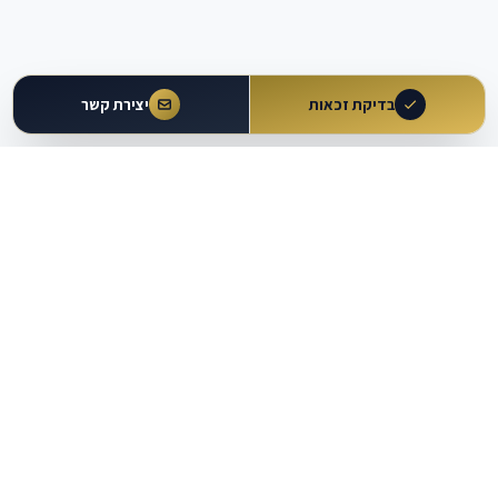
בדיקת זכאות
יצירת קשר
עולם
העבודה
מבית עו״ד משה וקרט ושות'
כלים מקצועיים
מרכז ידע
מחשבוני זכויות
מאמרים ומדריכים
מחולל הסכמים וטענות
מאגר פסיקה
עוזר משפטי AI
נתונים משפטיים
בדיקת זכאות להגשת תביעה
מפת שירותים משפטיים
תוכניות הרשמה