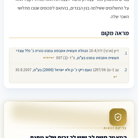
על התשלומים ששילמה בגין הבגדים, בהתאם לסכומים שנוכו מתלושי
השכר שלה.
מראה מקום
דיון (ארצי) לח/10-4
הנהלת תעשית אסבסט צמנט נהריה נ' כלל עובדי
↩
↩
↩
תעשית אסבסט צמנט בע"מ
, פ"ד י(1) 007
עב (י-ם) 1297/06
נועם ריקי נ' כן ולא ישראל (2000) בע"מ
, 30.8.2007
↩
בדיקת זכאות
המאמר חשף לך שיש לך זכות שלא ניתנת