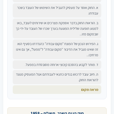
א. החוק אוסר על מעסיק להגביל את השימוש של העובד בשכר
עבודתו.
ב. הוראות החוק בדבר אספקת מצרכים או שירותים לעובד, באו
למנוע תופעה שלילית הפוגעת בערך שכרו של העובד על-ידי כך
שבמקום מזו...
ג. הפירוש הנכון של המונח "מקום עבודה" כהגדרתו בסעיף הוא
זה שאינו מגביל את הדיבור "מקום עבודה" ל"מפעל", אך גם אינו
מרחיבו...
ד. מותר לקבוע בהסכם קיבוצי ארוחה מסובסדת במפעל.
ה. חיוב עובד לרכוש בגדים כתנאי לעבודתם אצל המעסיק מנוגד
להוראות החוק.
מראה מקום
חוק הגנת השכר, תשי"ח – 1958