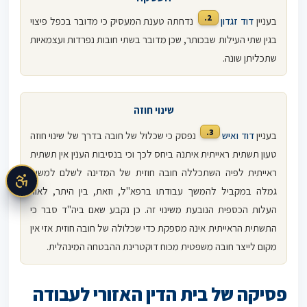
2.
בעניין
דוד זגדון
נדחתה טענת המעסיק כי מדובר בכפל פיצוי
בגין שתי העילות שבכותר, שכן מדובר בשתי חובות נפרדות ועצמאיות
שתכליתן שונה.
שינוי חוזה
3.
בעניין
דוד ואיש
נפסק כי שכלול של חובה בדרך של שינוי חוזה
טעון תשתית ראייתית איתנה ביחס לכך וכי בנסיבות הענין אין תשתית
ראייתית לפיה השתכללה חובה חוזית של המדינה לשלם למשיב
גמלה במקביל להמשך עבודתו ברפא"ל, וזאת, בין היתר, לאור
העלות הכספית הנובעת משינוי זה. כן נקבע שאם ביה"ד סבר כי
התשתית הראייתית אינה מספקת כדי שכלולה של חובה חוזית אזי אין
מקום לייצר חובה משפטית מכוח דוקטרינת ההבטחה המינהלית.
פסיקה של בית הדין האזורי לעבודה