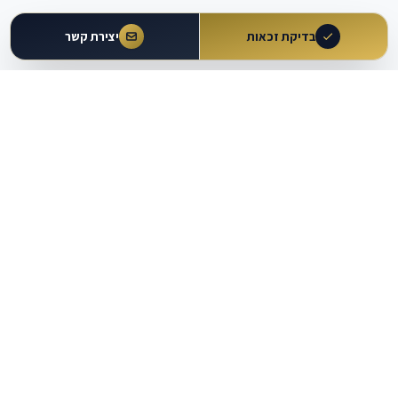
בדיקת זכאות
יצירת קשר
עולם
העבודה
מבית עו״ד משה וקרט ושות'
כלים מקצועיים
מרכז ידע
מחשבוני זכויות
מאמרים ומדריכים
מחולל הסכמים וטענות
מאגר פסיקה
עוזר משפטי AI
נתונים משפטיים
בדיקת זכאות להגשת תביעה
מפת שירותים משפטיים
תוכניות הרשמה
יצירת קשר
052-8603226