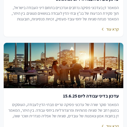
המאמר דן בעדכוני פסיקה נרחבים ועדכניים בתחום דיני העבודה בישראל,
תוך סקירת הכרעות של בג"ץ ובתי הדין לעבודה בנושאים מגוונים. בין היתר,
המאמר מנתח סוגיות של יחסי עובד-מעסיק, זכויות פנסיוניות, תובענות
ייצוגיות, נטלי הוכחה…
קרא עוד
עדכון בדיני עבודה ליום 15.6.25
המאמר סוקר שורה של עדכוני פסיקה טריים מבתי הדין לעבודה, העוסקים
במגוון רחב של סוגיות מהותיות ופרוצדורליות ביחסי עבודה. בין היתר, המאמר
דן בחובות אמון ונאמנות של עובדים, סוגיות של אפליה מגדרית ושכר שווה,
וכן בהיבטים של…
קרא עוד