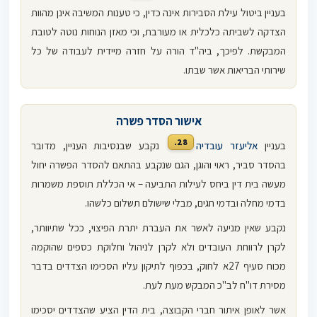
בעניין ביטול עילת הסבירות אינה כדין, כי טענות המשיבה אינן מהוות
הצדקה לשביתה כלכלית או מעורבת, וכי מאזן הנוחות נוטה לטובת
המבקשת. לפיכך, ביה"ד הורה על חזרה מיידית לעבודה של כל
שירותי הבריאות אשר שבתו.
אישור הסדר פשרה
28.
בעניין
אליעזר עובדיה
נקבע שבנסיבות העניין, מדובר
בהסדר סביר, ראוי והוגן, הגם שנקבע בהתאם להסדר הפשרה יחול
מעשה בית דין ביחס לעילות התביעה – אי הכללת תוספת משמרות
בדמי מחלה ובדמי חגים, מבלי שישולם תשלום כלשהו.
נקבע שאין מניעה לאשר את העברת יתרת הפיצוי, ככל שתיוותר,
לקרן לרווחת העובדים ולא לקרן לניהול וחלוקת כספים שהוקמה
מכוח סעיף 27א לחוק, בכפוף לתיקון עליו הסכימו הצדדים בדבר
מסירת דו"ח לב"כ המבקש מעת לעת.
אשר לאופן איתור חברי הקבוצה, בית הדין הציע שהצדדים יסכימו