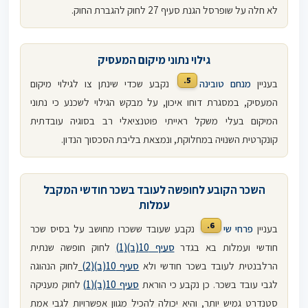
לא חלה על שופרסל הגנת סעיף 27 לחוק להגברת החוק.
גילוי נתוני מיקום המעסיק
5.
בעניין
מנחם טובינה
נקבע שכדי שינתן צו לגילוי מיקום
המעסיק, במסגרת דוחו איכון, על מבקש הגילוי לשכנע כי נתוני
המיקום בעלי משקל ראייתי פוטנציאלי רב בסוגיה עובדתית
קונקרטית השנויה במחלוקת, ונמצאת בליבת הסכסוך הנדון.
השכר הקובע לחופשה לעובד בשכר חודשי המקבל
עמלות
6.
בעניין
פרחי שי
נקבע שעובד ששכרו מחושב על בסיס שכר
חודשי ועמלות בא בגדר
סעיף 10(ב)(1)
לחוק חופשה שנתית
הרלבנטית לעובד בשכר חודשי ולא
סעיף 10(ב)(2)
לחוק הנהוגה
לגבי עובד בשכר. כן נקבע כי הוראת
סעיף 10(ב)(1)
לחוק מעניקה
סטנדרט גמיש יותר, והיא יכולה להכיל מגוון אפשרויות לגבי אמת