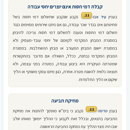
קבלת דמי חסות אינם יוצרים יחסי עבודה
21.
בעניין
עיד אבו
נקבע שנקבע שתשלום דמי חסות בשל
סחיטתם אינו בגדר שכר עבודה, גם אם ניתנו שירותים מסוימים כנגד
תשלום דמי החסות וטענה לתשלום דמי חסות צריכה להיבחן
במסגרת המבחן המקדמי לקיומם של יחסי עובד-מעסיק ולא
במסגרת יישום המבחן המעורב או מבחן ההשתלבות. במסגרת
המבחן המקדמי נבחנת, ככלל, השאלה אם מדובר בהתקשרות
שמטרתה העיקרית היא ביצוע עבודה, כמטרה בפני עצמה, ולא
תוצאה נלווית להשגת מטרה אחרת, כגון מיזם עסקי משותף או הליך
שיקום או הליך התלמדות.
מחיקת תביעה
22.
בענין
טדסה
נקבע כי בימ"ש מוסמך להתנות את מחיקת
התביעה בתנאים, ובכלל זאת לקבוע כי ההליך יימשך מאותו שלב
שבו היה מצוי ההליך עת נמחקה התביעה הראשונה.