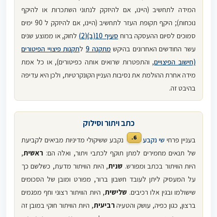
המידה לתחשיב (היינו, אם להיזקק לנתוני השתכרות או להיקף
נוכחות); היקף תקופת העזר לתחשיב (היינו, אם להיזקק ל 90 ימים
סמוכים לסיום ההעסקה ברוח
סעיף 10(ב)(2)
לחוק, או ממוצע שנים
עשר החודשים האחרונים בהיקש
מתקנה 9
ל
תקנות פיצויי הפיטורים
(חישוב הפיצויים
, והתפטרות שרואים אותה כפיטורים), או כל אמת
מידה אחרת ההולמת את נסיבות העניין הקונקרטיות, ולכן היא עדיפה
בהיבט זה.
כתב ויתור וסילוק
6.
בעניין פרחי
שי נקבע
נקבע ששיקולי מדיניות מביאים לקביעת
של תנאים מחמירים למתן תוקף לכתבי ויתור, ואלה הם:
ראשית
,
היות הוויתור בכתב ומפורש.
שנית
, היות הוויתור מדעת, כשלשם כך
על המעסיק ליתן לעובד חשבון ברור, מפורט ומובן של הסכומים
שישולמו ובגין אלו רכיבים.
שלישית
, היות הוויתור רצוני וחף מפגמים
ברצון, כגון כפיה, עושק והטעיה
רביעית
, היות הוויתור חוקי במובן זה