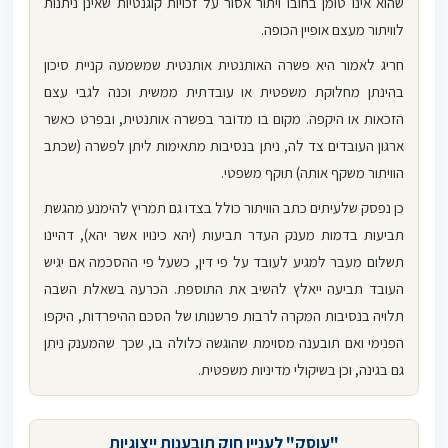
שהוא אינו טומן בחובו ויתור אסור על זכויות קוגנטיות שאינן ניתנות
לוויתור מעצם אופיין הכופה.
חריג לאמור היא פשרה האותנטית אותנטית שמשמעה קניית סיכון
בהינתן מחלוקת משפטית או עובדתית ממשית וכנה לגבי עצם
הזכאות או היקפה. מקום בו מדובר בפשרה אותנטית, ובפרט כאשר
ארגון העובדים צד לה, ניתן בנסיבות מתאימות ליתן לפשרה (שכתב
הוויתור משקף אותה) תוקף משפטי.
כן נפסק שלעיתים כתב הוויתור כולל בצדו גם תמריץ להימנע מהגשת
תביעות בדמות מענק העדר תביעות (יהא כינויו אשר יהא), דהיינו
תשלום מעבר למגיע לעובד על פי דין, כשעל פי ההסכמה אם יגיש
העובד תביעה ייאלץ להשיב את התוספת. הכרעה בשאלת השבה
תלויה בנסיבות המקרה לרבות פרשנותו של הסכם ההיפרדות, היקפו
הפנימי ואם תובענה מסוימת שהוגשה כלולה בו, שכך שהמענק ניתן
גם בגינה, וכן בשיקולי מדיניות משפטית.
"עוסק" לעניין חוק תובענות ייצוגיות