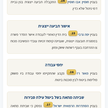
24.
בעניין
חוסיין אבו חוסיי
ן
התקבלה תביעה ייצוגית בגין גביית
דמי ניהול שלא כדין.
אישור תביעה ייצוגית
25.
בעניין
יפה גרבי
בית הדין האזורי לעבודה אישר הסדר פשרה
במסגרת תובענה ייצוגית, שעניינה קיפוח זכויות עובדי המשיבה מכוח
צו ההרחבה בענף רשתות שיווק ומזון.
יחסי עבודה
26.
בעניין
מאור רז
נקבע שהתקיימו יחסי עבודה ביו משווק
פוליסות ביטוח לבין סוכנות ביטוח.
שביתה מחאת בשל ביטול עילת סבירות
27.
בעניין
הסתדרות הרפואית ישראל
נפסק כי שביתת מחאה