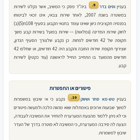
9.
בעניין
וסים בדר
ביה"ד פסק כי המשיב, אשר נקלט לשירות
במשטרה בשנת 2007, לאחר שירות צבאי, אינו זכאי לביטוחו
בפנסיה תקציבית כיוון שאינו עומד בתנאי הקבוע בסעיף 108ח(5)(ב)
לחוק שירות המדינה (גמלאות) –- שירות בפועל בשירות קבע משך
תקופה של 42 חודשים לפחות. כן נקבע שלצורך הסעיף הנדון,
שצירוף תקופת שירות החובה והקבע היה 42 חודשים, או שחלפו 42
חודשים מהמועד בו התחייב החייל לראשונה (עוד כקטין) לשירות
קבע.
פיטורים או התפטרות
10.
בעניין
טש-מא סחר ושיווק
נקבע כי אי שיבוץ במשמרות
למשך שבועות ארוכים באמתלות שווא מהווה הלכה ולמעשה פיטורים
וכי לא ניתן ללמוד מהצעת המערערת להחזיר את המשיבה לעבודה,
הצעה לה סירבה המערערת, כי המשיבה לא פוטרה בדרך של העדר
שיבוץ למשמרות.