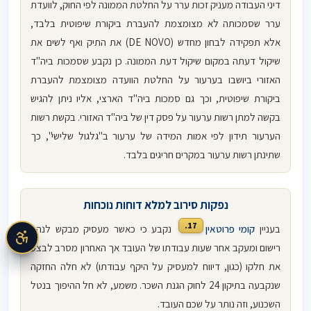
דיני העבודה מעניק זכות ערר על החלטת הממונה לפי החוק, לוועדת
ערר שסמכותה לא מצומצמת להעברת ביקורת שיפוטית בלבד,
אלא תפקידה לבחון מחדש (DE NOVO) את התיק ואף לשים את
שיקול דעתה במקום שיקול דעת הממונה. כן נקבע שסמכות ביה"ד
האזורי ביושבו בערעור על החלטת הוועדה מצומצמת להעברת
ביקורת שיפוטית, וכך גם סמכות ביה"ד הארצי, אליו ניתן להגיש
בקשה למתן רשות ערעור על פסק דין של ביה"ד האזורי. בקשת רשות
הערעור תידון לפי אמות המידה של ערעור ב"גלגול שלישי", כך
שתינתן רשות ערעור במקרים חריגים בלבד.
נפקות סירוב למלא דוחות נוכחות
17.
בעניין
קומי פרוטאין
נקבע כי כאשר מעסיק מבקש לנהל
רישום ומעקב אחר שעות עבודתו של העובד אך האחרון מסרב לבצע
את חלקו (כגון, דיווח למעסיק על היקף עבודתו) לא חלה החזקה
שנקבעה בתיקון 24 לחוק הגנת השכר. משמע, לא חל ההיפוך בנטל
השכנוע, וזה נותר על שכם העובד.