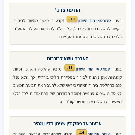
הודעת צד ג'
13.
בעניין
ספורטאי הוד השרון
נקבע כי כאשר מוגשת לביה"ד
בקשה למשלוח הודעה לצד ג', על ביה"ד לבחון אם העילה הנטענת
כלפי הצד השלישי היא סמכותו העניינית.
העברת נושא לבוררות
13.
בעניין
ספורטאי הוד השרון
נקבע שהלכה היא כי זכויות
קוגנטיות אינן ניתנות לבירור במסגרת הליכי בוררות, כך שלא נפל
פגם בהחלטת ביה"ד האזורי כי ראוי שלא להעביר את תביעת המשיב
למוסדות שיפוט פנימיים (מוסד הבוררות של ההתאחדות לכדורגל)
משעיקרה תשלום שכר וזכויות קוגנטיות.
ערעור על פסק דין שניתן בדיון מהיר
14.
בעניין
איגור איצקוב
נקבע שהתערבות ערכאת הערעור