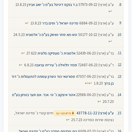
ע"ע (ארצי) 57973-09-22
ב.ד בנקס דיגיטל בע"מ נ' יואב אבידן
13.8.23
↩
↩
ע"ע (ארצי) 6884-09-22
מדינת ישראל נ' וסים בדר
13.8.23
ע"ע (ארצי) 50177-10-22
טש-מא סחר ושיווק בע"מ נ' אלמונית
24.5.23
↩
↩
בר"ע (ארצי) 52439-06-23
אלמונית נ' מעסיקה פלונית
27.623
↩
ר"ע (ארצי) 72487-06-23
סמיר חלאילה נ' עיריית עראבה
6.8.23
בר"ע (ארצי) 47057-06-23
ספורטאי הוד השרון עמותה להתעמלות נ' דוד
↩
↩
בן ברוך
1.8.23
בר"ע (ארצי) 22988-06-23
איגור איצקוב נ' טי. אנד. אם סער בטחון בע"מ
↩
20.7.23
ע"ע (ארצי) 43778-11-22
חיים קטרי נ' מדינת ישראל,
🔒 נדרש מנוי נבו
↩
נציבות שירות המדינה 25.7.23
בר"ע (ארצי) 6009-07-23
בית מרקחת מסדה בע"מ נ' מדינת ישראל