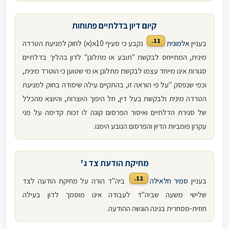
קיום דיון בדלתיים פתוחות
11.
בעניין
אלמונית
נקבע כי סעיף 10א(א) לחוק למניעת הטרדה
מינית, המתייחס לבקשת "תובע או מתלונן" לדון בהליך בדלתיים
סגורות אינו מייחד עצמו לבקשת מתלונן או מי שטוען כי הוטרד מינית,
וכפי שנפסק "על פי הוראה זו, בהתקיים עילה שיסודה בחוק למניעת
הטרדה מינית ולבקשת בעל דין, חל היפוך היוצרות, והיוצא מהכלל
של סגירת הדלתיים ואיסור הפרסום קונה לו זכות קדימה על פני
עקרון פומביות הדיון והפרסום הנובע הימנו.
מחיקת הודעת צד ג'
12.
בעניין
סמיר חלאילה
ביה"ד הורה על מחיקת הודעה לצד
שלישי משעה שביה"ד לעבודה אינו מוסמך לדון בעילה
חוזית-מסחרית בגינה הוגשה ההודעה.