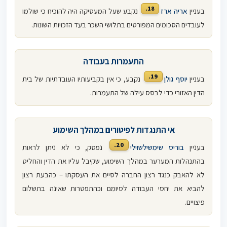
18.
בעניין
אריה ארז
נקבע שעל המעסיקה היה להוכיח כי שולמו
לעובדים הסכומים המפורטים בתלושי השכר בעד הזכויות השונות.
התעמרות בעבודה
19.
בעניין
יוסף גולן
נקבע, כי אין בקביעותיו העובדתיות של בית
הדין האזורי כדי לבסס עילה של התעמרות.
אי התנגדות לפיטורים במהלך השימוע
20.
בעניין
בוריס שימשילשוילי
נפסק, כי לא ניתן לראות
בהתנהלות המערער במהלך השימוע, שקיבל עליו את הדין והחליט
לא להאבק כנגד רצון החברה לסיים את העסקתו – כהבעת רצון
להביא את יחסי העבודה לסיומם וכהתפטרות שאינה בתשלום
פיצויים.