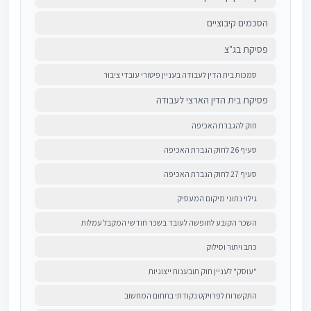
הסכמים קיבוציים
פסיקת בג"צ
סמכות בית הדין לעבודה בעניין פיטורי עובדי ציבור
פסיקת בית הדין הארצי לעבודה
חוק להגברת האכיפה
סעיף 26 לחוק הגברת האכיפה
סעיף 27 לחוק הגברת האכיפה
גילוי נתוני מיקום המעסיק
השכר הקובע לחופשה לעובד בשכר חודשי המקבל עמלות
כתב ויתור וסילוק
"עוסק" לעניין חוק תובענות ייצוגיות
התקשרות לפרויקט נקודתי בתחום המחשוב