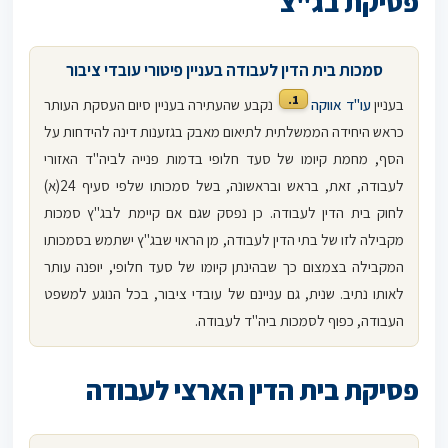
פסיקת בג"צ
סמכות בית הדין לעבודה בעניין פיטורי עובדי ציבור
1.
בעניין
עו"ד אווקה
נקבע שהעתירה בעניין סיום העסקת העותר
כראש היחידה הממשלתית לתיאום מאבק בגזענות דינה להידחות על
הסף, מחמת קיומו של סעד חלופי בדמות פנייה לביה"ד האזורי
לעבודה, זאת, בראש ובראשונה, בשל סמכותו שלפי סעיף 24(א)
לחוק בית הדין לעבודה. כן נפסק שגם אם קיימת לבג"ץ סמכות
מקבילה לזו של בתי הדין לעבודה, מן הראוי שבג"ץ ישתמש בסמכותו
המקבילה בצמצום כך שבהינתן קיומו של סעד חלופי, יופנה עותר
לאותו נתיב. שנית, גם עניינם של עובדי ציבור, בכל הנוגע למשפט
העבודה, כפוף לסמכות ביה"ד לעבודה.
פסיקת בית הדין הארצי לעבודה