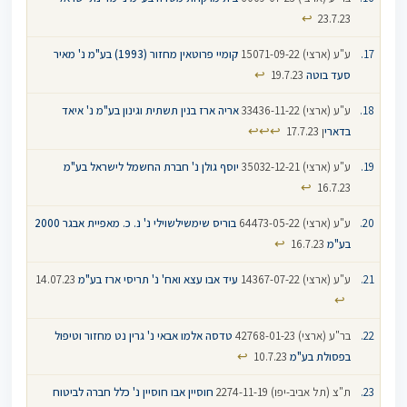
↩
23.7.23
ע"ע (ארצי) 15071-09-22
קומיי פרוטאין מחזור (1993) בע"מ נ' מאיר
↩
סעד בוטה
19.7.23
ע"ע (ארצי) 33436-11-22
אריה ארז בנין תשתית וגינון בע"מ נ' איאד
↩
↩
↩
בדארי
ן 17.7.23
ע"ע (ארצי) 35032-12-21
יוסף גולן נ' חברת החשמל לישראל בע"מ
↩
16.7.23
ע"ע (ארצי) 64473-05-22
בוריס שימשילשוילי נ' נ. כ. מאפיית אבגר 2000
↩
בע"מ
16.7.23
ע"ע (ארצי) 14367-07-22
עיד אבו עצא ואח' נ' תריסי ארז בע"מ
14.07.23
↩
בר"ע (ארצי) 42768-01-23
טדסה אלמו אבאי נ' גרין נט מחזור וטיפול
↩
בפסולת בע"מ
10.7.23
ת"צ (תל אביב-יפו) 2274-11-19
חוסיין אבו חוסיין נ' כלל חברה לביטוח