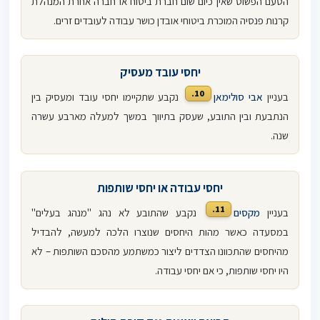
הטעם הפשוט שאין כיום שום חברת ביטוח או חברה אחרת המנהלת
קרנות פנסיה המוכרת ביטוחי אובדן כושר עבודה לעובדים זרים.
יחסי עובד מעסיק
10.
בעניין
אבי סולימאן
נקבע שתקיימו יחסי עובד ומעסיק בין
הנתבעת ובין התובע, שעסק בתיווך במשך למעלה מארבע עשרה
שנה.
יחסי עבודה או יחסי שותפות
11.
בעניין
מקסים
נקבע שהתובע לא נהג "מנהג בעלים"
במסעדה כאשר מהות היחסים שנוצרו הלכה למעשה, להבדיל
מהיחסים שהתכוונו הצדדים ליצור כמשתמע מהסכם השותפות – לא
היו יחסי שותפות, כי אם יחסי עבודה.