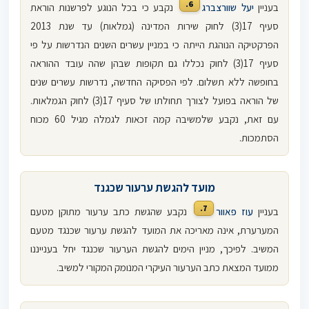
6.
בעניין
יעל שוורצברג
נקבע כי בכל הנוגע לפרשנות הוראת
סעיף 17(3) לחוק שירות המדינה (גמלאות) עד שנת 2013
הפרקטיקה הנוהגת הייתה כי במניין עשרים השנים הנדרשות על פי
סעיף 17(3) לחוק נכללו גם תקופות שבהן שהה עובד ההוראה
בחופשה ללא תשלום. לפי הפסיקה החדשה, נדרשות עשרים שנים
של הוראה בפועל לצורך תחולתו של סעיף 17(3) לחוק הגמלאות.
עם זאת, נקבע שלמשיבה קמה זכאות לגמלה מגיל 60 מכוח
הסתמכות.
מועד להגשת ערעור שכגנד
7.
בעניין
עוז פאוור
נקבע שהגשת כתב ערעור מתוקן מטעם
המערערת, אינה מאריכה את המועד להגשת ערעור שכנגד מטעם
המשיב. לפיכך, מניין הימים להגשת הערעור שכנגד יחל בענייננו
ממועד המצאת כתב הערעור העיקרי המנומק המקורי למשיב.