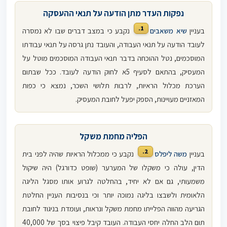
נפקות העדר מתן הודעה על תנאי ההעסקה
1.
בעניין
שיא משאבים
נקבע כי במצב דברים שבו לא נמסרה
לעובד הודעה על תנאי העבודה, והעובד נתן גרסה על תנאי עבודתו
המוסכמים, נטל ההוכחה בדבר תנאי העבודה המוסכמים מוטל על
המעסיק, בהתאם לסעיף 5א לחוק הודעה לעובד. ככל שבתום
הערכת מכלול הראיות, לרבות תלושי השכר, נמצא כי כפות
המאזניים מעויינות, הספק יפעל לחובת המעסיק.
הפליה מחמת משקל
2.
בעניין
משה ליפלס
נקבע כי ממכלול הראיות שהיה לפני בית
הדין, עולה כי משקלו של המערער (שופט כדורגל) היה שיקול
משמעותי, גם אם לא יחיד, בהחלטה לגרוע אותו מסגל הליגה
הלאומית ולשבצו בליגה נמוכה יותר וכי בנסיבות העניין החלטת
הגריעה מהווה הפלייתו מחמת משקל ונראות, ועומדת בניגוד לחובת
תום הלב החלה יחסי העבודה. העובד קיבל פיצוי בסך של 40,000