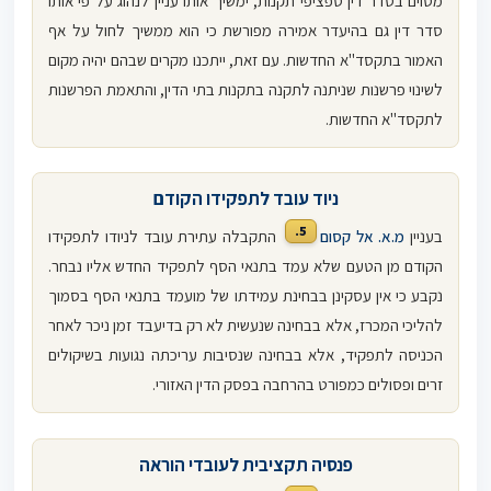
מסוים בסדר דין ספציפי תקנות, ימשיך אותו עניין לנהוג על פי אותו
סדר דין גם בהיעדר אמירה מפורשת כי הוא ממשיך לחול על אף
האמור בתקסד"א החדשות. עם זאת, ייתכנו מקרים שבהם יהיה מקום
לשינוי פרשנות שניתנה לתקנה בתקנות בתי הדין, והתאמת הפרשנות
לתקסד"א החדשות.
ניוד עובד לתפקידו הקודם
5.
בעניין
מ.א. אל קסום
התקבלה עתירת עובד לניודו לתפקידו
הקודם מן הטעם שלא עמד בתנאי הסף לתפקיד החדש אליו נבחר.
נקבע כי אין עסקינן בבחינת עמידתו של מועמד בתנאי הסף בסמוך
להליכי המכרז, אלא בבחינה שנעשית לא רק בדיעבד זמן ניכר לאחר
הכניסה לתפקיד, אלא בבחינה שנסיבות עריכתה נגועות בשיקולים
זרים ופסולים כמפורט בהרחבה בפסק הדין האזורי.
פנסיה תקציבית לעובדי הוראה