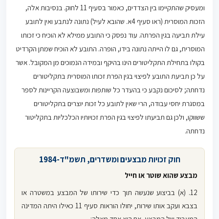
ומעסיק שהתקיימו בין הצדדים, כאמור בסעיף 11 לחוק. בנסיבות אלה,
הזכות המוסרית (ראו סעיף 4א. שהובא לעיל) נתונה לנתבע ואין לתובע
עילת תביעה בגין הפרתה. עוד נפסק כי התובע ממילא לא הוכיח כי זכותו
המוסרית, גם לו הייתה נתונה בידו, הופרה. התובע לא הוכיח שמתן הקרדיט
בקולו בתחילת התקליטורים הינו בהיקף ובמידה הנמוכים מן המקובל. אשר
על כן תביעת התובע לפיצוי בגין הפרת זכותו המוסרית בתקליטורים
נדחתה; לסיכום נקבע כי בהעדר כל שותפות ומשבוצעה הקריינות לספר
במסגרת יחסי עבודה, הרי שאין לתובע כל זכות יוצרים בתקליטורים
ששווקו, ולכן גם תביעתו לפיצוי בגין הפרת זכויותיו הכלכליות בתקליטור
נדחתה.
חוק זכויות מבצעים ומשדרים, תשמ"ד-1984
מבצע שהוא שוטר או חייל
12. (א) בביצוע שנעשה תוך כדי שירותו של המבצע במשטרה או
בצבא ועקב אותו שירות, יחולו הוראות סעיף 11 כאילו היתה המדינה
המעביד של המבצע, אם הוא אחד מאלה: