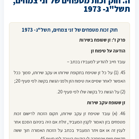
ה. חוק זכות מטפחים של זני צמחים,
תשל"ג- 1973
חוק זכות מטפחים של זני צמחים, תשל"ג- 1973
פרק ז': זן שטופח בשירות
הודעה על טיפוח זן
עובד חייב להודיע למעבידו בכתב –
45. (1) על כל זן שטיפח בתקופת שירותו או עקב שירותו, סמוך ככל
האפשר לאחר שסיים את טיפוח הזן ולפני הגשת בקשה לפי סעיף 20;
(2) על הגשת כל בקשה שלו לפי סעיף 20.
זן שטופח עקב שירות
46. (א) עובד שטיפח זן עקב שירותו, תקום הזכות לרישום זכות
מטפחים בזן האמור לקנין המעביד, זולת אם היה ביניהם הסכם אחר
לענין זה או אם ויתר המעביד בכתב על הזכות האמורה תוך ששה
חדשים מיום שנמסרה לו הודעת העובד לפי סעיף 45.