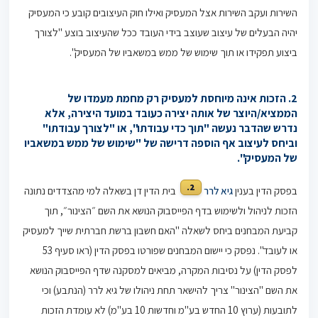
השירות ועקב השירות אצל המעסיק ואילו חוק העיצובים קובע כי המעסיק
יהיה הבעלים של עיצוב שעוצב בידי העובד ככל שהעיצוב בוצע "לצורך
ביצוע תפקידו או תוך שימוש של ממש במשאביו של המעסיק".
2. הזכות אינה מיוחסת למעסיק רק מחמת מעמדו של
הממציא/היוצר של אותה יצירה כעובד במועד היצירה, אלא
נדרש שהדבר נעשה "תוך כדי עבודתו", או "לצורך עבודתו"
וביחס לעיצוב אף הוספה דרישה של "שימוש של ממש במשאביו
של המעסיק".
2.
בפסק הדין בענין
גיא לרר
בית הדין דן בשאלה למי מהצדדים נתונה
הזכות לניהול ולשימוש בדף הפייסבוק הנושא את השם ״הצינור״, תוך
קביעת המבחנים ביחס לשאלה "האם חשבון ברשת חברתית שייך למעסיק
או לעובד". נפסק כי יישום המבחנים שפורטו בפסק הדין (ראו סעיף 53
לפסק הדין) על נסיבות המקרה, מביאים למסקנה שדף הפייסבוק הנושא
את השם "הצינור" צריך להישאר תחת ניהולו של גיא לרר (הנתבע) וכי
לתובעות (ערוץ 10 החדש בע"מ וחדשות 10 בע"מ) לא עומדת הזכות