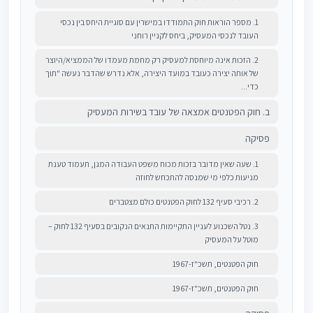
1. מספר הוראות חוק התמודדו במישרין עם סוגיית היחס בין נכסי
העובד לנכסי המעסיק, ביחס לקניין רוחני
2. הזכות אינה מיוחסת למעסיק רק מחמת מעמדו של הממציא/היוצר
של אותה יצירה כעובד במועד היצירה, אלא נדרש שהדבר נעשה "תוך
כדי...
ב. חוק הפטנטים אמצאה של עובד בשירות המעסיק
פסיקה
1. שעה שאין מדובר בזכות מכוח משפט העבודה המגן, תעמוד טענת
מניעות כלפי מי שמנסה להתכחש לחוזה
2. רכיבי סעיף 132 לחוק הפטנטים כולם מצטברים
3. נטל השכנוע לעניין התקיימות התנאים הנקובים בסעיף 132 לחוק –
מוטל על המעסיק
חוק הפטנטים, תשכ"ז-1967
חוק הפטנטים, תשכ"ז-1967