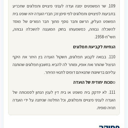
109. שר המשפטים ימנה ועדה לעניני פיצויים ותמלוגים שתכריע
בתביעות לפיצויים ותמלוגים לפי סימן זה; חברי הועדה יהיו שופט בית
המשפט העליון, הרשם וחבר נוסף מתוך חבר המורים של מוסד
להשכלה גבוהה, כמשמעותו בחוק המועצה להשכלה גבוהה,
תשי"ח-1958.
הנחיות לקביעת תמלוגים
110. בבואה לקבוע תמלוגים, תשקול הועדה בין היתר את היקף
הניצול שהותר ואת אופיו, ומותר לה להביא בחשבון תמלוגים שהותנה
עליהם ברשיונות שתנאיהם דומים לתנאי ההיתר.
ס
מכות יחודית של הועדה
111. לא יזדקק בית משפט או בית דין לענין הנתון לסמכותה של
הועדה לעניני פיצויים ותמלוגים, וכל החלטה שניתנה על ידי הועדה
תהיה סופית.
פסיקה