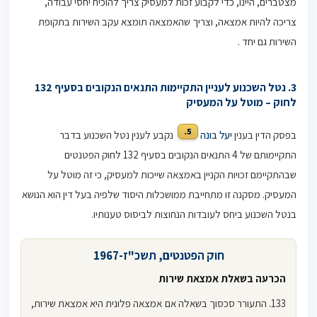
מצטברים, היינו, כדי לקבוע זכות למעסיק צריך להוכיח יחסי עבודה,
צריכה להיות אמצאה, וצריך שהאמצאה תומצא עקב השירות בתקופת
השירות גם יחד .
3. נטל השכנוע לעניין התקיימות התנאים הנקובים בסעיף 132
לחוק – מוטל על המעסיק
5.
בפסק הדין בענין
יעל בונה
נקבע לענין נטל השכנוע בדבר
התקיימותם של 4 התנאים הנקובים בסעיף 132 לחוק הפטנטים
שבהתקיימם זכויות הקניין באמצאה שייכות למעסיק, כי זה מוטל על
המעסיק. מסקנה זו מתחייבת ממושכלות היסוד שלפיה בעל דין הוא הנושא
בנטל השכנוע ביחס לעובדות הנחוצות לביסוס טענותיו.
חוק הפטנטים, תשכ"ז-1967
הכרעה בשאלת אמצאת שירות
133. התעורר סכסוך בשאלה אם אמצאה פלונית היא אמצאת שירות,