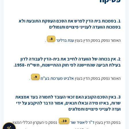
1. בסמכות בית הדין לפרש את הסכם העסקת התובעת ולא
בסמכות הוועדה לענייני פיצויים ותגמולים
8.
האמור נפסק בפסק הדין בענין
ענת ברלינר
.
2. אין בכוחה של הוועדה לחייב את בית-הדין לעבודה לדון
בעילת תביעה שהתיישנה לפי
חוק ההתיישנות
, תשי"ח -1958.
9.
האמור נפסק בפסק הדין בענין
אלביט מערכות בע"מ
.
3. באין הסכם הקובע האם זכאי העובד לתמורה בעד אמצאת
שרות, באיזו מידה ובאלו תנאים, אמור הדבר להיקבע על ידי
ועדה לענייני פיצויים ותמלוגים
10.
בפסק הדין בענין
ד"ר ליאוניד שור
נפסק כי העקרון הכללי המצוי