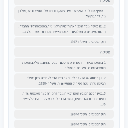
פסיקה
1. סעיף 134 לחוק הפטנטים אינו עוסק בזכות בעלת אופי קוגנטי, ועל כן
ניתן להתנות עליו.
2. גם כאשר עובד העביר את הזכויות הקנייניות באמצאה לידי החברה,
הזכות לפיצויים או תמלוגים היא זכות אישית נפרדת הצומחת לעוב...
חוק הפטנטים, תשכ"ז-1967
פסיקה
1. בסמכות בית הדין לפרש את הסכם העסקת התובעת ולא בסמכות
הוועדה לענייני פיצויים ותגמולים
2. אין בכוחה של הוועדה לחייב את בית-הדין לעבודה לדון בעילת
תביעה שהתיישנה לפי חוק ההתיישנות, תשי"ח -1958.
3. באין הסכם הקובע האם זכאי העובד לתמורה בעד אמצאת שרות,
באיזו מידה ובאלו תנאים, אמור הדבר להיקבע על ידי ועדה לענייני
פי...
חוק הפטנטים, תשכ"ז-1967
חוק הפטנטים, תשכ"ז-1967