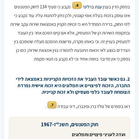
6.
בפסק הדין בענין
ענת ברלינר
נקבע כי סעיף 134 לחוק הפטנטים
אינו עוסק בזכות בעלת אופי קוגנטי, ולכן ניתן להתנות עליו. עוד נקבע כי
לפי החוק, ברירת המחדל היא כי זכויות הקניין באמצאות שירות עקב שירות
ובתקופת השירות הן של המעסיק, אלא אם קיים הסכם אחר בין העובד
למעסיק בעניין זה. וכי באותו מקרה, פרשנות ההסכם מעלה שהוסכם בין
הצדדים בנוגע לאי זכאות התובעת לתמורה בגין אמצאת שירות; כמו כן
נפסק כי אין מדובר בחוזה אחיד וכי לא נקבע בו תנאי מקפח.
2. גם כאשר עובד העביר את הזכויות הקנייניות באמצאה לידי
החברה, הזכות לפיצויים או תמלוגים היא זכות אישית נפרדת
הצומחת לעובד כלפי מעסיקו ולא זכות קניינית.
7.
ראו בספרם של גולדברג ופינברג, דיני עבודה
.
חוק הפטנטים, תשכ"ז-1967
ועדה לעניני פיצויים ותמלוגים