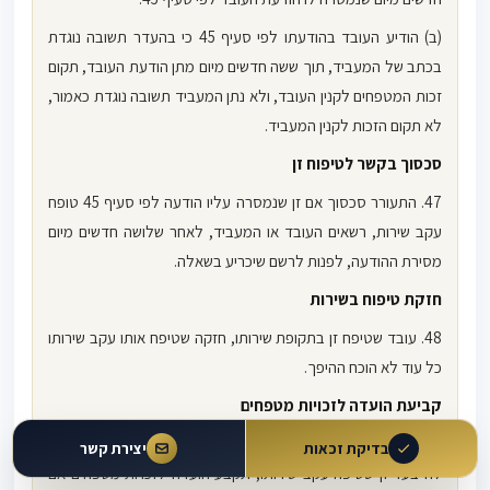
(ב) הודיע העובד בהודעתו לפי סעיף 45 כי בהעדר תשובה נוגדת
בכתב של המעביד, תוך ששה חדשים מיום מתן הודעת העובד, תקום
זכות המטפחים לקנין העובד, ולא נתן המעביד תשובה נוגדת כאמור,
לא תקום הזכות לקנין המעביד.
סכסוך בקשר לטיפוח זן
47. התעורר סכסוך אם זן שנמסרה עליו הודעה לפי סעיף 45 טופח
עקב שירות, רשאים העובד או המעביד, לאחר שלושה חדשים מיום
מסירת ההודעה, לפנות לרשם שיכריע בשאלה.
חזקת טיפוח בשירות
48. עובד שטיפח זן בתקופת שירותו, חזקה שטיפח אותו עקב שירותו
כל עוד לא הוכח ההיפך.
קביעת הועדה לזכויות מטפחים
49. (א) באין הסכם בין עובד למעבידו בדבר התמורה שהעובד זכאי
בדיקת זכאות
יצירת קשר
לה בעד זן שטיפח עקב שירותו, תקבע הועדה לזכויות מטפחים אם