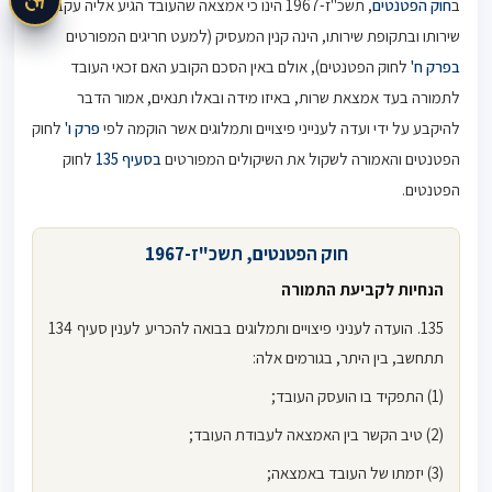
ב
חוק הפטנטים
, תשכ"ז-1967 הינו כי אמצאה שהעובד הגיע אליה עקב
שירותו ובתקופת שירותו, הינה קנין המעסיק (למעט חריגים המפורטים
בפרק ח'
לחוק הפטנטים), אולם באין הסכם הקובע האם זכאי העובד
לתמורה בעד אמצאת שרות, באיזו מידה ובאלו תנאים, אמור הדבר
להיקבע על ידי ועדה לענייני פיצויים ותמלוגים אשר הוקמה לפי
פרק ו'
לחוק
הפטנטים והאמורה לשקול את השיקולים המפורטים
בסעיף 135
לחוק
הפטנטים.
חוק הפטנטים, תשכ"ז-1967
הנחיות לקביעת התמורה
135. הועדה לעניני פיצויים ותמלוגים בבואה להכריע לענין סעיף 134
תתחשב, בין היתר, בגורמים אלה:
(1) התפקיד בו הועסק העובד;
(2) טיב הקשר בין האמצאה לעבודת העובד;
(3) יזמתו של העובד באמצאה;