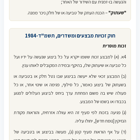
והנעשה בו-זמנית עם השידור של האחר;
"שעתוק"
– הכנת העתק של טביעה או של חלק ניכר ממנה.
חוק זכויות מבצעים ומשדרים, תשמ"ד-1984
זכות מוסרית
4א. (א) למבצע זכות ששמו ייקרא על כל ביצוע שנעשה על ידיו ועל
כל טביעה או שיעתוק שלו, בהיקף ובמידה המקובלים לאותו ענין.
(ב) המבצע זכאי שלא ייעשה בביצוע שבו נטל חלק או בטביעה או
בשעתוק של ביצוע כאמור, כל סילוף, פגימה או שינוי אחר, או כל
פעולה שיש בה משום הפחתת ערך ביחס לביצוע העלולים לפגוע
בכבודו או בשמו של המבצע.
(ג) פגיעה בזכות לפי סעיף זה היא עוולה אזרחית, והוראות פקודת
הנזיקין [נוסח חדש], יחולו עליה.
(ד) על אף הוראות סעיף קטן (ג), מעשה בביצוע או בטביעה של