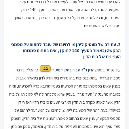
להכריע בתוצאות סירובו של עובד לעשות את כל הנדרש ממנו על ידי
המעסיק לשם קבלת הגנה על האמצאה (כאמור בסעיף 140 לחוק
הפטנטים), ובכלל זה לחתום על כל מסמך הדרוש לכך, נמסרה באופן
ספציפי לרשם הפטנטים.
2. עתירה של מעסיק ליתן צו לחיובו של עובד לחתום על מסמכי
הבקשה (כאמור בסעיף 140 לחוק) , אינו בתחום סמכותו
העניינית של בית הדין
12.
עוד נפסק בפסק הדין
ד"ר טבורובסקי דמיטרי
כי הכלל בדבר
סמכות נגררת, עוסק בנסיבות בהן נדרש בית הדין לדון בשאלה אגבית
בעניין שאינו בסמכותו במסגרת הכרעתו בעניין שהובא כדין להכרעתו, וזאת
במובחן מהענקת "סעד נגרר" בעניין שהוא מלכתחילה לא סמכותו של בית
הדין. אשר לאותו מקרה בית הדין הארצי הטעים כי בית הדין האזורי דן
במישרין בעתירתה של המשיבה ליתן צו לחיובו של המערער לחתום על
מסמכי הבקשה, עניין שאינו בתחום סמכותו העניינית של בית הדין, והעניק
סעד שאף הוא אינו בסמכותו העניינית של בית הדין, וכאמור, ספק אם ניתן