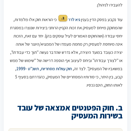
להעבירו לניהולן.
2.
עוד נקבע בפסק הדין בענין
גיא לרר
כי הוראות חוק אלו מלמדות,
שהמחוקק מייחס למעסיק את זכות הקניין הרוחני ביצירות שנוצרו במסגרת
יחסי עבודה (ושהחוקים האמורים לעיל עוסקים בהן). יחד עם זאת, הזכות
אינה מיוחסת למעסיק רק מחמת מעמדו של הממציא/היוצר של אותה
יצירה כעובד במועד היצירה, אלא נדרש שהדבר נעשה "תוך כדי עבודתו",
או "לצורך עבודתו" וביחס לעיצוב אף הוספה דרישה של "שימוש של ממש
במשאביו של המעסיק". לצד זה,
חוק עוולות מסחריות, תשנ"ט -1999
,
קבע, בין היתר, כי סודותיו המסחריים של המעסיק, כהגדרתם בסעיף 5
לאותו החוק, הינם נכסיו.
ב. חוק הפטנטים אמצאה של עובד
בשירות המעסיק