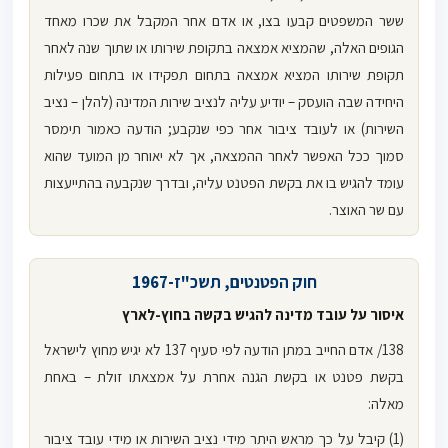
ששר המשפטים קבעו בצו, או אדם אחר המקבל את שכרו מאחד
הגופים האלה, שהמציא אמצאה בתקופת שירותו או שתוך שנה לאחר
תקופת שירותו המציא אמצאה בתחום תפקידו או בתחום פעילות
היחידה שבה הועסק – יודיע עליה לנציב שירות המדינה (להלן – נציב
השירות) או לעובד ציבור אחר כפי שנקבע; הודעה כאמור תימסר
סמוך ככל האפשר לאחר ההמצאה, אך לא יאוחר מן המועד שהוא
עומד להגיש בו את בקשת הפטנט עליה, ובדרך שנקבעה בהתייעצות
עם שר האוצר.
חוק הפטנטים, תשכ"ז-1967
איסור על עובד מדינה להגיש בקשה בחוץ-לארץ
138/ אדם החייב במתן הודעה לפי סעיף 137 לא יגיש מחוץ לישראל
בקשת פטנט או בקשת הגנה אחרת על אמצאתו זולת – באחת
מאלה:
(1) קיבל על כך מראש היתר מידי נציב השירות או מידי עובד ציבור