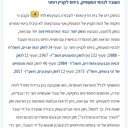
העובד לנכסי המעסיק, ביחס לקניין רוחני
1.
בפסק דינו של בית הדין האזורי לעבודה בענין
גיא לרר
נקבע כי
היקפה של זכות הקניין של המעסיק ואף עצם קיומה לא קיבלו ביטוי מפורש
בחוק (למעט, כנובעת מ
חוק יסוד: כבוד האדם וחירותו
). יחד עם זאת,
מספר הוראות חוק התמודדו במישרין עם סוגיית היחס בין נכסי העובד
לנכסי המעסיק, ביחס לקניין רוחני. כך: סעיף 34
לחוק זכות יוצרים, תשס"ח
– 1988
; סעיף 132 (א)
לחוק הפטנטים תשכ"ז-
1967; סעיף 11
לחוק
זכויות מבצעים ומשדרים, תשמ"ד- 1984
; סעיף 46 לחוק
זכות מטפחים
של זני צמחים, תשל"ג-
1973; סעיף 12
לחוק העיצובים, תשע"ז- 2017.
המשותף לכלל ההוראות האמורות, הוא שנקבעה בהן ברירת מחדל לפיה
יצירה, מהסוגים המפורטים בחקיקה, של עובד שנעשתה תוך כדי עבודתו,
שייכת למעסיקו. יחד עם זאת, ניתן לראות אבחנות מסוימות בין הוראות חוק
שונות אלו. כך למשל, חוק זכות יוצרים עוסק ביצירה שנוצרה על ידי עובד
"לצורך עבודתו ובמהלכה"; חוק זכויות מבצעים ומשדרים כמו גם זכות
מטפחים של זני צמחים מתייחסים לביצוע/זן שנעשו על ידי העובד, תוך כדי