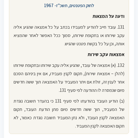
לחוק הפטנטים, תשכ"ז- 1967
ודעה על המצאות
131. עובד חייב להודיע למעבידו בכתב על כל אמצאה שהגיע אליה
עקב שירותו או בתקופת שירותו, סמוך ככל האפשר לאחר שהמציא
אותה, וכן על כל בקשת פטנט שהגיש.
אמצאות עקב שירות
132. (א) אמצאה של עובד, שהגיע אליה עקב שירותו ובתקופת שירותו
(להלן – אמצאת שירות), תקום לקנין מעבידו, אם אין ביניהם הסכם
אחר לענין זה, זולת אם ויתר המעביד על האמצאה תוך ששה חדשים
מיום שנמסרה לו ההודעה לפי סעיף 131.
(ב) הודיע העובד בהודעתו לפי סעיף 131 כי בהעדר תשובה נוגדת
של המעביד, תוך ששה חדשים מיום מתן הודעת העובד, תקום
האמצאה לקנין העובד, ולא נתן המעביד תשובה נוגדת כאמור, לא
תקום האמצאה לקנין המעביד.