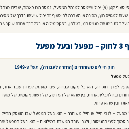
פי סעיף קטן (א) יכול שיימסר למנהל המפעל; נמסר הצו כאמור, יעבירו מנה
בתוך 48 שעות למגוייס חוץ; מסירה או העברה לפי סעיף זה יכול שייעשו בדרך של מסיר
ל דלת ביתו של מגוייס חוץ, בטלפון, בפקסימיליה או בכל דרך אחרת שיקבע ה
על מפעל
חוק חיילים משוחררים (החזרה לעבודה), תש"ט-1949
על מפעל
 מפעל לצורך חוק זה, הוא כל מקום עבודה, שבו מועסק לפחות עובד אחד, ב
ווחים ובין לתכלית אחרת, בין שהוא של המדינה, של רשות מקומית, של מוסד צי
אוגד ובין שהוא פרטי.
מפעל – לגבי חייל או חייל משוחרר – הוא בעל המפעל שבו הועסק החייל א
סמוך לפני התגייסותו, ולגבי עובד המשרת במילואים – הוא בעל המפעל שב