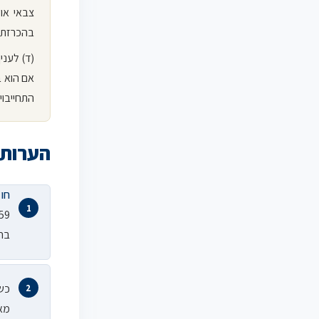
בהכרזתו 
(ד) לעני
אם הוא ב
התחייבוי
הערות
חוק
בחו
כשי
מאו