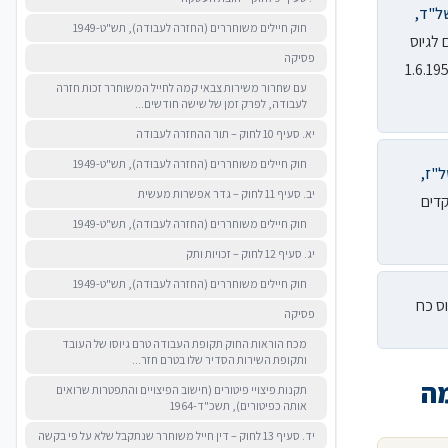
 התשל"ד,
חוק חיילים משוחררים (החזרה לעבודה), תש"ט-1949
 לגיוס
פסיקה
– 1948, שהתחיל בו אדם עם שחרורו משירות סדיר בצה"ל אחרי 1.6.1950
עם שחרור משירות צבאי קמה לחייל המשוחרר זכות חזרה
לעבודה, לפרק זמן של שישה חודשים...
יא. סעיף 10 לחוק – תור ההחזרה לעבודה
חוק חיילים משוחררים (החזרה לעבודה), תש"ט-1949
התשל"ז,
יב. סעיף 11 לחוק – גדר אפשרות מעשית
קדים
חוק חיילים משוחררים (החזרה לעבודה), תש"ט-1949
יג. סעיף 12 לחוק – זכויות ותק
חוק חיילים משוחררים (החזרה לעבודה), תש"ט-1949
ס כח
פסיקה
מכח הוראות החוק תקופת העבודה טרם גיוסו של העובד
ותקופת השירות הסדיר שלו בטרם חזר...
תקנות פיצויי פיטורים (חישוב הפיצויים והתפטרות שרואים
אותה כפיטורים), תשכ"ד-1964
יד. סעיף 13 לחוק – דין חייל משוחרר שנתקבל שלא על פי בקשה