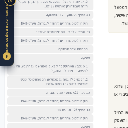
2. אם יתברר כי בעל המפעל לא פעל בתוך לב, כך שקיבלו
חזרה לעבודה רק למראית עין ולא...
ל המפעל
ה אישית,
כא. סעיף 20 לחוק – ועדת תעסוקה
שר.
חוק חיילים משוחררים (החזרה לעבודה), תש"ט-1949
כב. סעיף 21 לחוק – סמכויות ועדת תעסוקה
חוק חיילים משוחררים (החזרה לעבודה), תש"ט-1949
סמכויות ועדת תעסוקה
β
פסיקה
1. משקבע המחוקק בחוק באופן מפורש כי על התובע, הטוען
לפגיעה בזכויותיו לפי החוק, ל...
2. הפיצויים לדוגמה על מכלול פניהם מהווים כלי עונשי
אפקטיבי להטמעת נורמות של זכוי...
ין שהוא
כג. סעיף 21א לחוק – אכיפת הצווים
בורי או
חוק חיילים משוחררים (החזרה לעבודה), תש"ט-1949
כד. סעיף 23 – זכות ערעור
ו החייל
חוק חיילים משוחררים (החזרה לעבודה), תש"ט-1949
ו הועסק
פסיקה