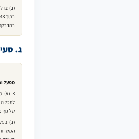
(ב) צו ל
בהדבקה ע
ג. סעיף 3 לחוק – מפעל וב
מפעל וב
3. (א)
לתכלית ר
של גוף מ
(ב) בעל 
המשוחרר 