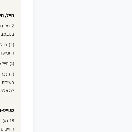
חייל, ח
בנובמבר 1947) או שהתגייס אחרי יו
התגייסותו
(ג) חייל
(ד) נכה 
בשירות 
לה אלמל
מגוייס-ח
החייבים 