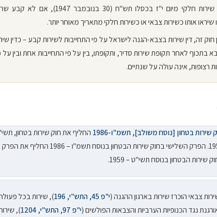
צבאי או שירות חלקי מיום י"ז בכסלו תש"ח (30 בנובמבר 1947
שיראו אותו כשירות צבאי או כשירות חלקי מתאריך מאוחר יותר.
ן חוק זה, דין שירות בצבא-הגנה לישראל על פי התחייבות לשירות קבע – כדין שירו
א בתכוף לאחר תקופת שירות סדיר, ותקופתו, בין על פי התחייבות אחת ובין על 
ות רצופות, אינה עולה על שנתיים.
 שירות בטחון [נוסח משולב], תשמ"ו-1986
החליף את חוק שירות בטחון, תשי"
1959. הפרק השלישי בחוק שירות הבטחון בנוסח תשמ"ו – 986
ק שירות הבטחון בנוסח תשי"ט – 1959.
רות צבאי הוכרז שירות בארגון ההגנה (
י"פ 45, התש"י, 196
), שירות בכל פעולה
רגנת נגד הכנופיות הערביות והצבאות הפולשים (
י"פ 97, התש"י, 1204
), שירות