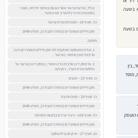
ליד או
ככלל, הודעת ערעור אשר הוגשה באיחור תידחה, אם כי
א בשעה
בסמכות בית הדין להאריך את המועד ...
כה. סעיף 24 – סמכויות ועדת ערעור
ם בשעת
חוק חיילים משוחררים (החזרה לעבודה), תש"ט-1949
פסיקה
1. ועדת התעסוקה שהוקמה לפי חוק חיילים משוחררים הינה
טריבונל מעין שיפוטי. בערעור ...
2. על פסק דינו של בית הדין האזורי, בפסק דינו בערעור על
, בין
החלטת ועדת הערר, ניתן לער...
, מוסד
כו. סעיף 25 – יועצים
חוק חיילים משוחררים (החזרה לעבודה), תש"ט-1949
כז. סעיף 26 – סמכויות עזר
חוק חיילים משוחררים (החזרה לעבודה), תש"ט-1949
 הועסק
כח. סעיף 26א – ניגוד ענינים בבקשה מסוימת
חוק חיילים משוחררים (החזרה לעבודה), תש"ט-1949
כט. סעיף 27 – אי קיום צו להעסקה