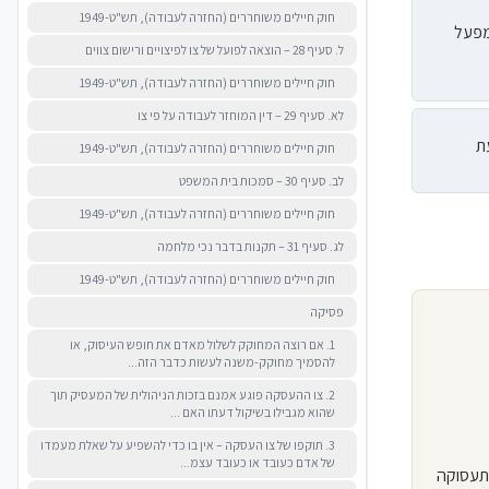
חוק חיילים משוחררים (החזרה לעבודה), תש"ט-1949
מפעל
ל. סעיף 28 – הוצאה לפועל של צו לפיצויים ורישום צווים
חוק חיילים משוחררים (החזרה לעבודה), תש"ט-1949
לא. סעיף 29 – דין המוחזר לעבודה על פי צו
ת
חוק חיילים משוחררים (החזרה לעבודה), תש"ט-1949
לב. סעיף 30 – סמכות בית המשפט
חוק חיילים משוחררים (החזרה לעבודה), תש"ט-1949
לג. סעיף 31 – תקנות בדבר נכי מלחמה
חוק חיילים משוחררים (החזרה לעבודה), תש"ט-1949
פסיקה
1. אם רוצה המחוקק לשלול מאדם את חופש העיסוק, או
להסמיך מחוקק-משנה לעשות כדבר הזה...
2. צו ההעסקה פוגע אמנם בזכות הניהולית של המעסיק תוך
שהוא מגבילו בשיקול דעתו האם ...
3. תוקפו של צו העסקה – אין בו כדי להשפיע על שאלת מעמדו
של אדם כעובד או כעובד עצמ...
התעסוקה