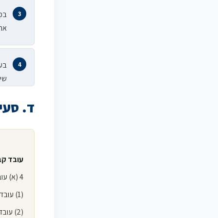
במק
אחר
בעל
שיר
ד. סעיף 4 לחוק – עוב
עובד קב
4 (א) עובד קבוע במפעל, לצורך חוק זה, הוא –
(1) עובד שהועסק במפעל לפחות ששה חדשים רצופים; או
(2) עו