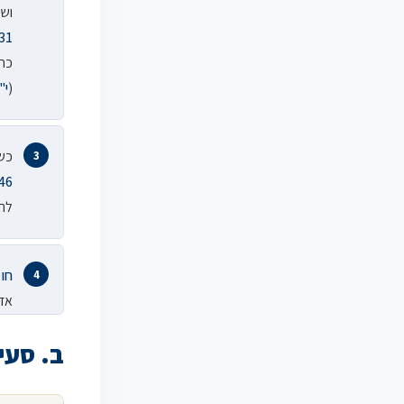
ושירו
31
(
י"פ 371, 
כשי
46
לתק
חוק
אד
ב. סעיף 2 לחוק – חייל, חייל משוחרר