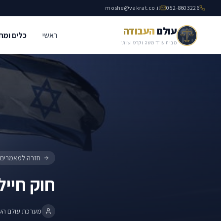
moshe@vakrat.co.il
052-8603226
עולם
העבודה
ראשי
כלים ומח
חוק חיילים משוחררים
חיילים משוחררים ומילואים
מבית עו״ד משה וקרט ושות'
חזרה למאמרים
חוק חייל
מערכת עולם הע