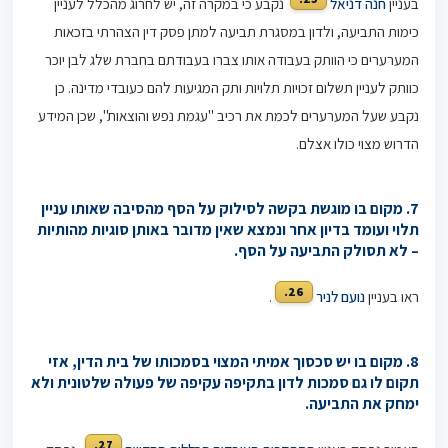
בעניין
חנה דניאל
נקבע כי במקרה זה, יש לחרוג מהכלל לעניין
כימות התביעה, ולדון במסגרת תביעה למתן פסק דין הצהרתי בזכאות
המערערים כי הוותק בעבודה אותו צברו בעבודתם בחברת שלג לבן יוכר
כוותק לעניין תשלום זכויות תלויות ותק המגיעות להם כעובדי מדינה. כן
נקבע שעל המערערים לכמת את רכיב "עגמת נפש והוצאות", שכן המידע
הדרוש מצוי כולו אצלם.
7.
מקום בו מוגשת בקשה לסילוק על הסף מהסיבה שאותו עניין
תלוי ועומד בדיון אחר ונמצא שאין מדובר באותן סוגיות מהותיות
– לא תסולק התביעה על הסף.
26.
ראו בעניין
נועם לניר
.
8. מקום בו יש סכסוך אמיתי המצוי בסמכותו של בית הדין, אזי
תקום לו גם סמכות לדון בתקיפה עקיפה של פעולה שלטונית ולא
ימחק את התביעה.
27.