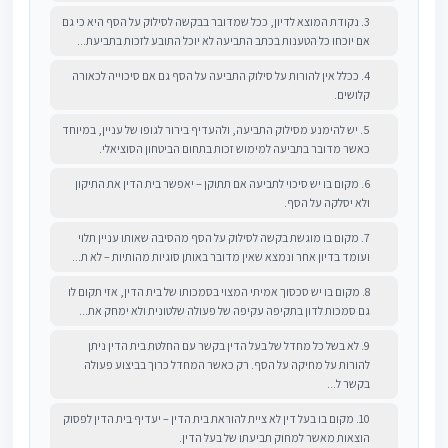
3. נקודת המוצא לדיון, ככל שמדובר בבקשה לסילוק על הסף היא כי גם
אם יוכחו כל הטענות בכתב התביעה לא יוכל התובע לזכות בתביעת...
4. ככלל אין להורות על סילוק התביעה על הסף גם אם סיכוייה לכאורה
קלושים.
5. יש להימנע מסילוק התביעה, ולהעדיף בירור לגופו של עניין, במיוחד
כאשר מדובר בתביעה למימוש זכות בתחום הביטחון הסוציאלי.
6. מקום בו יש סיכוי לתביעה אם תתוקן – יאפשר בית הדין את התיקון
ולא יסלקה על הסף.
7. מקום בו מוגשת בקשה לסילוק על הסף מהסיבה שאותו עניין תלוי
ועומד בדיון אחר ונמצא שאין מדובר באותן סוגיות מהותיות – לא ת...
8. מקום בו יש סכסוך אמיתי המצוי בסמכותו של בית הדין, אזי תקום לו
גם סמכות לדון בתקיפה עקיפה של פעולה שלטונית ולא ימחק את...
9. לא בשל כל מחדל של בעל הדין בקשר עם החלטת בית הדין ניתן
להורות על מחיקה על הסף. רק כאשר המחדל כרוך בביצוע פעולה
בקשר ל...
10. מקום בו בעל דין לא ציית להוראת בית הדין – יעדיף בית הדין לפסוק
הוצאות מאשר למחוק תביעתו של בעל הדין.