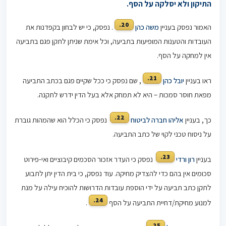
התיקון ולא יסלקה על הסף.
20.
האמור נפסק בעניין
משה כהן
. נפסק, כי יש לבחון בקפדנות את
העובדות והטענות המופיעות בתביעה, וכל אימת שניתן לתקן פגם בתביעה
אין למחקה על הסף.
21.
ראו בעניין
יובל כהן
, שם נפסק כי ככל שקיים פגם בכתב התביעה
מפאת חוסר סמכות – היא לא תמחק אלא בעל הדין ידרש לתקנה.
22.
כך, בעניין
אליהו חברה לביטוח
נפסק כי הכלל הוא שהמהות גוברת
על ניסוח טכני לקוי של כתב התביעה.
23.
בעניין
רון ורדי
נפסק כי העדר אזכור הסכמים קיבוציים ואי-פירוט
סכומים אין בהם כדי להצדיק מחיקה. עוד נפסק, כי בית הדין יתן לתבוע
לתקן כתב תביעה על ידי הוספת עובדות הדרושות להוכיח עילה על מנת
24.
למנוע מחיקת/דחיית התביעה על הסף
.
25.