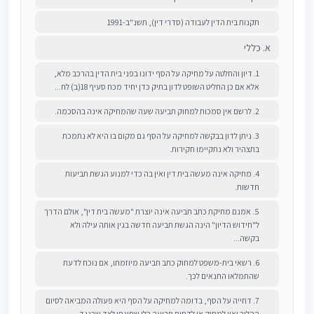
תקנות בית הדין לעבודה (סדרי דין), תשנ"ב-1991
א. כללי
1. דיון והחלטה על מחיקה על הסף ידונו בפני בית הדין בהרכב מלא,
אלא אם כן החליט השופט לדון בתיק כדן יחיד מכח סעיף 18(ב) לח...
2. לרשם אין סמכות למחוק תביעה שעה שהמחיקה אינה בהסכמה.
3. ניתן לדון בבקשה למחיקה על הסף גם מקום בו היא לא נתמכת
בתצהיר ולא נתקיימו חקירות.
4. מחיקה אינה מעשה בית דין ואין בה כדי למנוע הגשת תביעות
חדשות.
5. אמנם מחיקת כתב תביעה אינה יוצרת "מעשה בית דין", אולם הדרך
ל"חידוש הדיון" הינה הגשת תביעה חדשה בגין אותה עילה ולא
בקשה...
6. רשאי בית-משפט למחוק כתב תביעה מיוזמתו, אם נוכח לדעת
שהתמלאו התנאים לכך.
7. דחייה על הסף, בדומה למחיקה על הסף היא פעולה המביאה לסיום
ההליך ואין למחוק או לדחות תביעה בלי שתינתן לצד שכנגד