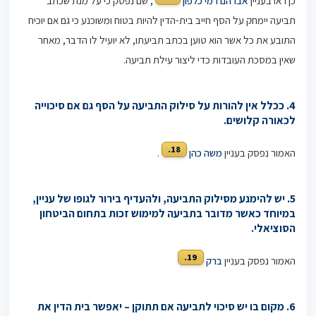
כן ראו בעניין
אברהם רמי כלפון
, שם נפסק כי על מנת שכתב
תביעה יימחק על הסף חייב בית-הדין להיות בטוח ומשוכנע כי גם אם יוכיח
התובע את כל אשר הוא טוען בכתב תביעתו, לא יועיל לו הדבר, מאחר
שאין במסכת העובדות כדי ליצור עילת תביעה.
4. ככלל אין להורות על סילוק התביעה על הסף גם אם סיכוייה
לכאורה קלושים.
18.
האמור נפסק בעניין
משה כהן
.
5. יש להימנע מסילוק התביעה, ולהעדיף בירור לגופו של עניין,
במיוחד כאשר מדובר בתביעה למימוש זכות בתחום הביטחון
הסוציאלי.
19.
האמור נפסק בעניין
ברק
6.
מקום בו יש סיכוי לתביעה אם תתוקן – יאפשר בית הדין את