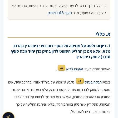
ג. בעל הדין נדרש לבצע פעולה בקשר לכתב טענות שהגיש ולא
ביצע אותה במועד, מכח
סעיף 18(ד) לחוק
.
א. כללי
1. דיון והחלטה על מחיקה על הסף ידונו בפני בית הדין בהרכב
מלא, אלא אם כן החליט השופט לדון בתיק כדן יחיד מכח
סעיף
18(ב) לחוק בית הדין
.
1.
האמור נפסק בעניין
ישעיהו לביא
.
2.
בעניין
רבקה בנחיל
נקבע ששופט של ביה"ד אזורי, בהרכב יחיד, אינו
מוסמך למחוק לבדו תובענה לבקשת נתבע, אלא בעקבות אי התייצבות
התובע או בהסכמת התובע, ואף אין הוא מוסמך לדחות על הסף לבדו
תביעות. פסק דין אשר ניתן במותב חסר, בלא שניתנה החלטה על כך
כאמור בחוק – דינו להתבטל.