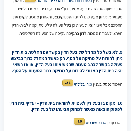
האמור נפסק בעניין
הסתדרות העובדים הכללית החדשה
. נפסק
שם, כי שעה שהוגשה תביעה אמיתית ע"י ארגון עובדים, במטרה לחייב
מעסיק או ארגון מעסיקים לקיים הסכם קיבוצי, והאחרון מסכים לקיים את
ההסכם אבל אינו רשאי לעשות כן בשל פעולה שלטונית, קמה לבית-הדין
הארצי לעבודה סמכות לדון בתקיפה עקיפה של הפעולה השלטונית.
9.
לא בשל כל מחדל של בעל הדין בקשר עם החלטת בית הדין
ניתן להורות על מחיקה על הסף. רק כאשר המחדל כרוך בביצוע
פעולה בקשר לכתב טענות שהגיש אותו בעל הדין, או אז רשאי
יהיה בית הדין האזורי להורות על מחיקת כתב הטענות על הסף.
28.
האמור נפסק בעניין
מורן בלילתי
.
10. מקום בו בעל דין לא ציית להוראת בית הדין – יעדיף בית הדין
לפסוק הוצאות מאשר למחוק תביעתו של בעל הדין.
29.
ראו בעניין
אבנר מיורסט
.