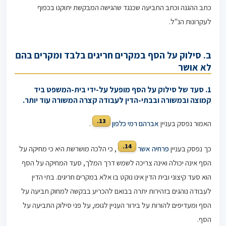
כתב ההגנה וכתב התביעה שכנגד שהגישה המבקשת יתוקנו בכפוף
לעקרונות הנ"ל.
ב. סילוק על הסף במקרים חריגים בלבד ומקרים בהם
לא אושר
1. סעד של סילוק על הסף מופעל על-ידי בית-המשפט ביד
קמוצה ובמשורה
ובבתי-הדין לעבודה קצרה המשורה עוד יותר.
13.
האמור נפסק בעניין
אברהם רמי כלפון
.
14.
כך נפסק בעניין
פרחיה אשר
, כי הלכה מושרשת היא כי מחיקה על
הסף אינה יכולה ואינה צריכה לשמש דרך המלך, סעד המחיקה על הסף
הוא סעד קיצוני ובית הדין אינו נוקט בו אלא במקרים חריגים. בתי הדין
לעבודה נוהגים בזהירות יתרה בבואם להכריע בבקשה למחוק תביעה על
הסף ומעדיפים להורות על בירור העניין לגופו, על פני סילוק התביעה על
הסף.