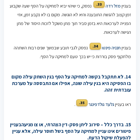
33.
בעניין
מזל רדה
נפסק, כי שיהוי יביא למחיקה על הסף שעה שקבוע
זמן קצוב להגשת התובענה והיא לא הוגשה. מקום בו לא נקבע זמן, אזי
הפנייה לערכאות היא בזמן סביר תוך מתן משקל לזכות היסוד של מתן
הגישה לערכאות.
34.
בעניין
חנניה פינטו
נפסק לגבי תובע שבמשך שנים רבות השתהה
מלתקוף פסק בוררות כי יש בכך טעם למחיקה על הסף.
14. לא תתקבל בקשה למחיקה על הסף בגין השתק עילה מקום
בו הפסיקה היא בגין עילה שונה, אפילו אם התבססה על מערכת
עובדתית זהה.
35.
ראו בעניין
גלעד גולדפינגר
.
15.
בדרך כלל – סירוב ליתן פסק-דין הצהרתי, או צו מניעה
בעניין
פיטורים אינו עניין למחיקה על הסף בשל חוסר עילה, אלא עניין
להפעלת שיקול הדעת.