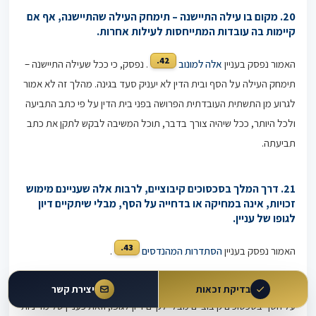
20. מקום בו עילה התיישנה – תימחק העילה שהתיישנה, אף אם
קיימות בה עובדות המתייחסות לעילות אחרות.
42.
האמור נפסק בעניין
אלה למונוב
. נפסק, כי ככל שעילה התיישנה –
תימחק העילה על הסף ובית הדין לא יעניק סעד בגינה. מהלך זה לא אמור
לגרוע מן התשתית העובדתית הפרושה בפני בית הדין על פי כתב התביעה
ולכל היותר, ככל שיהיה צורך בדבר, תוכל המשיבה לבקש לתקן את כתב
תביעתה.
21. דרך המלך בסכסוכים קיבוציים, לרבות אלה שעניינם מימוש
זכויות, אינה במחיקה או בדחייה על הסף, מבלי שיתקיים דיון
לגופו של עניין.
43.
האמור נפסק בעניין
הסתדרות המהנדסים
.
44.
כך, נפסק בעניין
הסתדרות העובדים הכללית
, כי אין לטעון לסילוק
בדיקת זכאות
יצירת קשר
על הסף בסכסוכים קיבוציים מבלי לקיים דיון לגופו, וזאת כעניין של מדיניות