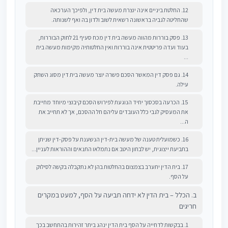
12. החלטת ביניים אינה יוצרת מעשה בית דין, ולפיכך הערכאה
שהחליטה לגביה בראשונה רשאית לשוב ולדון בה ואף לשנותה.
13. פסק בוררות מהווה מעשה בית דין מכח סעיף 21 לחוק הבוררות,
בעוד ועדה פריטטית אינה בוררות ואין החלטותיה מקימות מעשה בית
...
14. גם פסק דין המאשר הסכם פשרה יוצר מעשה בית דין מסוג השתק
עילה.
15. הכרעה בסכסוך יחיד הנוגעת לפירוש הסכם קיבוצי מיוחד מחייבת
את המעסיק לגבי כלל העובדים עליהם חל ההסכם, אך לא תחייב את
ה...
16. כשמועלית טענה של מעשה בית-דין הנשענת על פסק-דין שניתן
בתביעת ייצוגית, יש לבחון היטב אם נתמלאו התנאים וההוראות לעניין...
17. בית הדין יתערב בצמצום בהחלטות בהן לא נתקבלה בקשה לסילוק
על הסף.
ב. הכלל – בית הדין לא ידחה תביעה על הסף, למעט במקרים
חריגים
1. בבקשות לדחייה על הסף בית הדין ינהג ביתר זהירות בהתחשב בכך