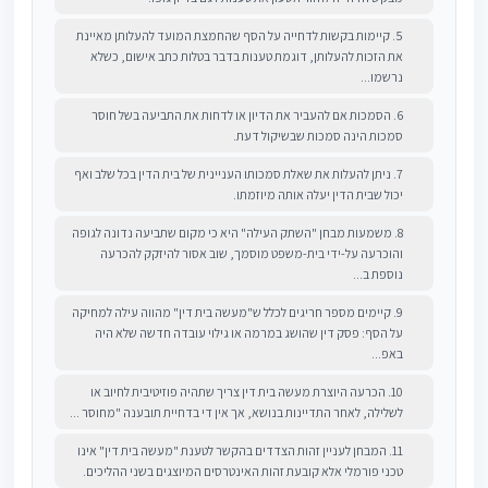
5. קיימות בקשות לדחייה על הסף שהחמצת המועד להעלותן מאיינת
את הזכות להעלותן, דוגמת טענות בדבר בטלות כתב אישום, כשלא
נרשמו...
6. הסמכות אם להעביר את הדיון או לדחות את התביעה בשל חוסר
סמכות הינה סמכות שבשיקול דעת.
7. ניתן להעלות את שאלת סמכותו העניינית של בית הדין בכל שלב ואף
יכול שבית הדין יעלה אותה מיוזמתו.
8. משמעות מבחן "השתק העילה" היא כי מקום שתביעה נדונה לגופה
והוכרעה על-ידי בית-משפט מוסמך, שוב אסור להיזקק להכרעה
נוספת ב...
9. קיימים מספר חריגים לכלל ש"מעשה בית דין" מהווה עילה למחיקה
על הסף: פסק דין שהושג במרמה או גילוי עובדה חדשה שלא היה
באפ...
10. הכרעה היוצרת מעשה בית דין צריך שתהיה פוזיטיבית לחיוב או
לשלילה, לאחר התדיינות בנושא, אך אין די בדחיית תובענה "מחוסר ...
11. המבחן לעניין זהות הצדדים בהקשר לטענת "מעשה בית דין" אינו
טכני פורמלי אלא קובעת זהות האינטרסים המיוצגים בשני ההליכים.