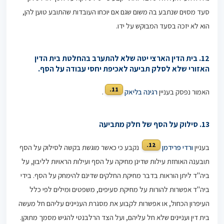
סעד מסוים שנתבע בה משום שגם אם יוכחו העובדות שהתובע טוען להן,
הוא לא יזכה בסעד המבוקש על ידו.
12. בית הדין הארצי יטה שלא להתערב בהחלטת בית הדין
האזורי שלא לסלק תביעה לאכיפת יחסי עבודה על הסף.
11.
האמור נפסק בעניין
רגינה בליאק
.
13. סילוק על הסף של חלק מתביעה
12.
בעניין
ורדי פרידמן
נקבע כי כאשר מוגשת בקשה לסילוק על הסף
תובענה האוחזת עילות שדינן מחיקה על הסף ועילות הראויות לליבון, על
ביה"ד ליתן הוראות בדבר מחיקת החלקים שדינם להימחק על הסף. בידי
ביה"ד אפשרות להורות על מחיקת סעיפים, משפטים ומילים לפי כלל
העיפרון הכחול, או אפשרות לקבוע את מסגרת העניינים עליהם חל מעשה
בית דין ועניינים שלא חל עליהם, ועל הצד הרלבנטי להגיש מסמך מתוקן.