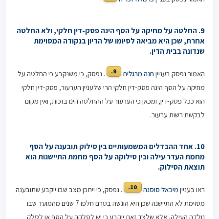
9. החלטה על מחיקה על הסף הינה פסק-דין חלקי, ולא החלטה
אחרת, שכן היא מביאה לסיומו של הדיון בנקודה המסוימת
שנדונה בבית הדין
.
9.
האמור נפסק בעניין
חנה מרגלית
. נפסק, כי משנקבע כי החלטה על
מחיקה על הסף הינה פסק-דין חלקי הרי שלעניין הערעור, פסק-דין חלקי
הוא ככל פסק-דין, ומכאן כי הערעור על ההחלטה הינו בזכות, ואין מקום
לבקשת רשות ערעור.
10. אחד ההבדלים המשמעותיים בין סילוק תובענה על הסף
מחמת העדר עילה ובין סילוקה על הסף מחמת התיישנות הוא
תוצאת הסילוק.
10.
ראו בעניין
מיכאל סוסנה
. נפסק, כי ייתכן מצב שבו ייקבע שתובענה
מסוימת לא התיישנה שכן היא הוגשה בטרם חלפו 7 שנים מהמועד שבו
נולדה העילה, אלא שלצד זאת ייקבע כי יש לסלקהּ על הסף או לסלק