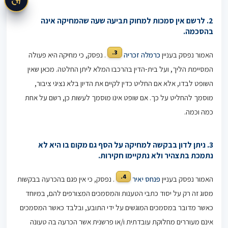
2. לרשם אין סמכות למחוק תביעה שעה שהמחיקה אינה
בהסכמה.
3.
האמור נפסק בעניין
כרמלה זכריה
. נפסק, כי מחיקה היא פעולה
המסיימת הליך, ועל בית-הדין בהרכבו המלא ליתן החלטה. מכאן שאין
השופט לבדו, אלא אם החליט כדין לקיים את הדיון בלא נציגי ציבור,
מוסמך להחליט על כך. אם שופט אינו מוסמך לעשות כן, רשם על אחת
כמה וכמה.
3.
ניתן לדון בבקשה למחיקה על הסף גם מקום בו היא לא
נתמכת בתצהיר ולא נתקיימו חקירות.
4.
האמור נפסק בעניין
פנחס יאיר
. נפסק, כי אין פגם בהכרעה בבקשות
מסוג זה רק על יסוד כתבי הטענות והמסמכים המצורפים להם, במיוחד
כאשר מדובר במסמכים המוגשים על ידי התובע, ובלבד כאשר המסמכים
אינם מעוררים מחלוקת עובדתית ו/או פרשנית אשר הכרעה בה טעונה