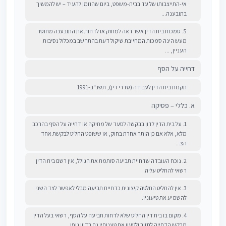
אי-התייצבותו של עד בבית-משפט, ביום שהוזמן להעיד – יש להמשיך
בתובענה...
5. סמכות בית הדין אשר ראה למחוק או לדחות את התובענה מחוסר
מעש הינה סמכות המחייבת שיקול דעת בהתחשב במכלול נסיבות
העניין, ...
דחייה על הסף
תקנות בית הדין לעבודה (סדרי דין), תשנ"ב-1991
א. כללי – פסיקה
1. על בית הדין לדון בבקשה לסעד של מחיקה או דחייה על הסף בהרכב
מלא, אלא אם כן הותר אחרת בחוק, או ששופט החליט לבקשת אחד
הצ...
2. נוכח העובדה שדחיית תביעה סותמת את הגולל, אין רשם בית הדין
רשאי להחליט עליה.
3. אין להחליט החלטה קיצונית כדחיית תביעה מבלי לאפשר לצד השני
להשמיע את טיעוניו.
4. מקום בו בית דין החליט שלא לדחות תביעה על הסף, רשאי בעל הדין
מבקש הדחייה לחזור ולטעון את טענותיו גם בדיון גופו.