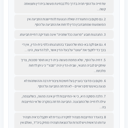
שדחייה על הסף תהיה בדרך כלל בבחינת מעשה בית דין ותוצאתה
קשה...
2. גם מקום בו התעוררה שאלה הנוגעת להתיישנות התביעה אין
המשמעות שמחובת בין הדין לדחות את התביעה על הסף.
3. התנהגות תובע "פרועה ככל שתהיה" אינה מצדיקה דחיית תביעתו.
4. גם אם לקה בא-כוחו של העובד בהתנהגותו כלפי בית-הדין, אין די
בכך כדי לזקוף את "עוונו" על בעל-הדין אשר, לכל הדעות, הינו ...
5. דחיה על הסף, שלא מחמת מעשה-בית-דין או חוסר סמכות, צריך
שיתקיים לגביה התנאי, שבית-הדין יהיה "סבור" כי ניתן לדחות
מלכתח...
6. מקום בו מדובר בעניין בעל חשיבות ציבורית רבה וההשתהות לא
פגעה באינטרסים ראויים – לא תדחה התביעה על הסף.
7. הלכה פסוקה היא, כי אי-התייצבות לדיון אינה מהווה, כשלעצמה,
עילה לדחייה של התובענה. התביעה תדחה במקרה של אי התייצבות
בה...
8. בהעדר התייצבות מצהיר לחקירה נגדית לא יתקבל כראיה תצהיר
עדותו הראשית ויש להורות על הוצאת תצהירו מתיק ביה"ד, ואולם אין
...