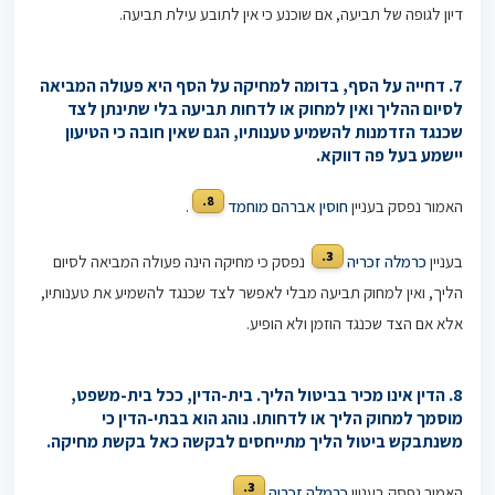
דיון לגופה של תביעה, אם שוכנע כי אין לתובע עילת תביעה.
7. דחייה על הסף, בדומה למחיקה על הסף היא פעולה המביאה
לסיום ההליך ואין למחוק או לדחות תביעה בלי שתינתן לצד
שכנגד הזדמנות להשמיע טענותיו, הגם שאין חובה כי הטיעון
יישמע בעל פה דווקא.
8.
האמור נפסק בעניין
חוסין אברהם מוחמד
.
3.
בעניין
כרמלה זכריה
נפסק כי מחיקה הינה פעולה המביאה לסיום
הליך, ואין למחוק תביעה מבלי לאפשר לצד שכנגד להשמיע את טענותיו,
אלא אם הצד שכנגד הוזמן ולא הופיע.
8. הדין אינו מכיר בביטול הליך. בית-הדין, ככל בית-משפט,
מוסמך
למחוק הליך או לדחותו. נוהג הוא בבתי-הדין כי
משנתבקש ביטול
הליך מתייחסים לבקשה כאל בקשת מחיקה.
3.
האמור נפסק בעניין
כרמלה זכריה
.