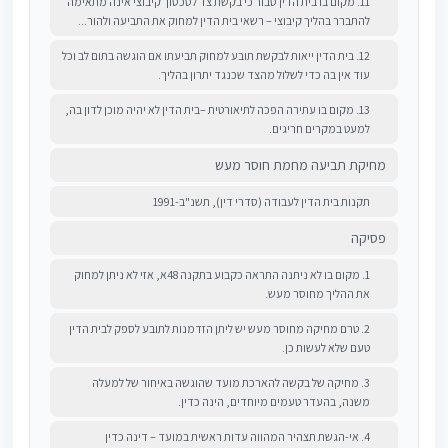
11. מקום בו בית הדין סבור כי בקשת צד לסכסוך קיבוצי אינה מתאימה
להתברר בהליך קיבוצי – רשאי בית הדין למחוק את התביעה ולהור...
12. בית הדין ייאות לבקשת תובע למחוק תביעתו אם הוגשה בתום לב וכל
עוד אין בה כדי לשלול מהצד שכנגד יתרון בהליך.
13. מקום בו עתירה הפכה לתיאורטית –בית הדין לא יהיה מוכן לדון בה,
למעט במקרים חריגים.
מחיקת תביעה מחמת חוסר מעש
תקנות בית הדין לעבודה (סדרי דין), תשנ"ב-1991
פסיקה
1. מקום בו לא ניתנה התראה כקבוע בתקנה 48א, אזי לא ניתן למחוק
את ההליך מחוסר מעש.
2. טרם מחיקה מחוסר מעש יש ליתן הזדמנות לתובע לספק לבית הדין
טעם שלא לעשות כן.
3. מחיקה של בקשה להארכת מועד שהוגשה באיחור של למעלה
משנה, בהעדר טעמים מיוחדים, הינה כדין.
4. אי-הגשת תצהיר המהווה עדות ראשית במועד – דינה כדין