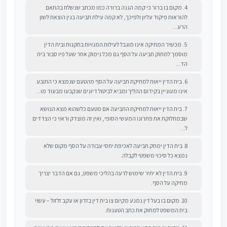
4. מקום בו ברור כי קמה הגנה ברורה כמו מכתב שנשלח בהתאם
להוראות פיקוד עליון ולפיכך, לא קמה עילת תביעה בגין הוצאת לשון
הרע...
5. מכשיר המחיקה אינו מוגבל לעילות המנויות בתקנות ובית הדין
מוסמך למחוק תביעה על הסף גם מכל נימוק אחר שעל פיו סבור בית
הד...
6. בית הדין ייאות למחיקת תביעה על הסף מהטעם שנמצא כי התובע
אינו מעוניין בקידום ההליך ומביא לביטול דיונים שנקבעו מבעוד מו...
7. בית הדין ייאות למחיקת התביעה אם מטעם כלשהוא מצא הנושא
שבמחלוקת את פתרונו המעשי הסופי, ואין זה מוצדק וראוי כי הצדדים
ל...
8. בית הדין ימחק תביעה לאכיפת יחסי עבודה על הסף מקום שלא
נמצא כל סיכוי משפטי לקבלה.
9. בית הדין לא יתיר שימוש לרעה בהליכי משפט, גם אם הדבר יצריך
מחיקה על הסף.
10. מקום בו בעל דין נמנע מקיום צו בית דין בזדון או עקב זלזול – עשוי
בית המשפט למחוק את כתב הטענות.