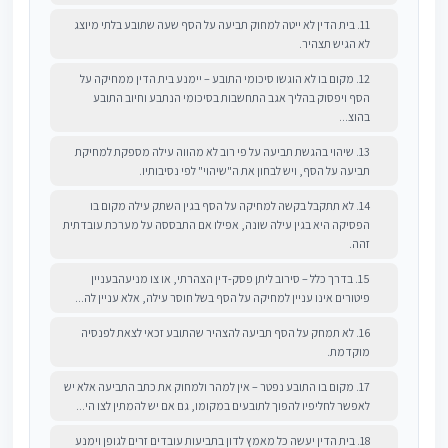
11. בית הדין לא ייטה למחוק תביעה על הסף שעה שתובע בלתי מיוצג
לא הגיש תצהיר.
12. מקום בו לא הוגשו סיכומי התובע – יימנע בית הדין ממחיקה על
הסף ויפסוק בהליך אגב התחשבות בסיכומי הנתבע וחיוב התובע
בהוצ...
13. שיהוי בהגשת תביעה על פי רוב לא מהווה עילה מספקת למחיקת
תביעה על הסף, ויש לבחון את ה"שיהוי" לפי נסיבותיו.
14. לא תתקבל בקשה למחיקה על הסף בגין השתק עילה מקום בו
הפסיקה היא בגין עילה שונה, אפילו אם התבססה על מערכת עובדתית
זהה.
15. בדרך כלל – סירוב ליתן פסק-דין הצהרתי, או צו מניעהבעניין
פיטורים אינו עניין למחיקה על הסף בשל חוסר עילה, אלא עניין לה...
16. לא תמחק על הסף תביעה להצהיר שהתובע זכאי לצאת לפנסיה
מוקדמת.
17. מקום בו התובע נפטר – אין למהר ולמחוק את כתב התביעה אלא יש
לאפשר לחליפיו להפוך לתובעים במקומו, גם אם יש להמתין לצו הי...
18. בית הדין יעשה כל מאמץ לדון בתביעות עובדים זרים לגופן וימנע