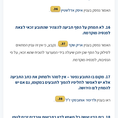
36.
האמור נפסק בעניין
איסק אדלשטיין
.
16. לא תמחק על הסף תביעה להצהיר שהתובע זכאי לצאת
לפנסיה מוקדמת.
37.
האמור נפסק בעניין
אריק שקד
. נקבע, כי אין זה עניין המתאים
לסילוק על הסף שכן יתכן שיעלה בידי המערער להוכיח שהוא זכאי, על פי
הנסיבות, לפנסיה מוקדמת.
17. מקום בו התובע נפטר – אין למהר ולמחוק את כתב התביעה
אלא יש לאפשר לחליפיו להפוך לתובעים במקומו, גם אם יש
להמתין לצו הירושה.
38.
ראו בעניין
ולדימיר אוחובסקי ז"ל
.
18. בית הדין יעשה כל מאמץ לדון בתביעות עובדים זרים לגופן