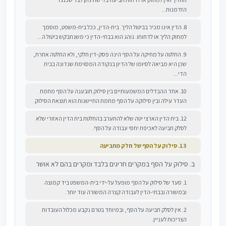
הזדמנות...
8. הדין אינו מכיר בביטול הליך. בית-הדין, ככל בית-משפט, מוסמך
למחוק הליך או לדחותו. נוהג הוא בבתי-הדין כי משנתבקש ביטול ה...
9. החלטה על מחיקה על הסף הינה פסק-דין חלקי, ולא החלטה אחרת,
שכן היא מביאה לסיומו של הדיון בנקודה המסוימת שנדונה בבית
הדי...
10. אחד ההבדלים המשמעותיים בין סילוק תובענה על הסף מחמת
העדר עילה ובין סילוקה על הסף מחמת התיישנות הוא תוצאת הסילוק.
12. בית הדין הארצי יטה שלא להתערב בהחלטת בית הדין האזורי שלא
לסלק תביעה לאכיפת יחסי עבודה על הסף.
13. סילוק על הסף של חלק מתביעה
ב. סילוק על הסף במקרים חריגים בלבד ומקרים בהם לא אושר
1. סעד של סילוק על הסף מופעל על-ידי בית-המשפט ביד קמוצה
ובמשורה ובבתי-הדין לעבודה קצרה המשורה עוד יותר.
2. אין לסלק תביעה על הסף, ובמיוחד בטרם נקבע מכלול העובדות
הצריכות לעניין.