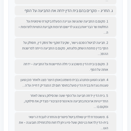
ג. החריג – מקרים בהם בית הדין ידחה את התביעה על הסף
1. מקום בו התביעה שהוגשה עניינה הפעלת ביקורת שיפוטית על
החלטות שר הבריאות בנוגע לרישום תרופות וקביעת התוויות לתרופות –
ה...
2. תביעה לביטול הסכם גישור, שקיבל תוקף של פסק דין, תסולק על
הסף בדין מחמת השתק פלוגתא, מקום בו התביעה הייתה לפרשנות
ההסכ...
3. מקום בו בית הדין משוכנע כי חלה התיישנות על התביעה – ידחה
אותה על הסף.
4. תובע הטוען ומתנהג בבית משפט באופן היוצר מצג ולאחר מכן טוען
טענות נוגדות בבית הדין פועל בחוסר תום לב המצדיק דחייה על ה...
5. בית הדין ידחה תביעה על הסף שעה שהסילוק נעשה לאחר
התדיינויות ארוכות בתביעה והאינטרס הציבורי מצדיק את סילוקה,
ומקום בו ...
6. משעומדת לדיון שאלת ביטול פיטורים והחזרה לעבודה רשאי
בית-הדין לראות כנימוק שעל-פיו ניתן לדחות מלכתחילה תובענה – את
העו...