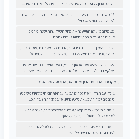
מלסלק אותן על הסף מטעמים של פרוצדורה או כללי ראיות נוקשים...
19. מקום בו מדובר בעילה חוזית והקושי הוא ראייתי בלבד – אין מקום
למחיקה על הסף מלכתחילה.
20. מקום בו עילה התיישנה – תימחק העילה שהתיישנה, אף אם
קיימות בה עובדות המתייחסות לעילות אחרות.
21. דרך המלך בסכסוכים קיבוציים, לרבות אלה שעניינם מימוש זכויות,
אינה במחיקה או בדחייה על הסף, מבלי שיתקיים דיון לגופו של...
22. בתביעה שהיא מעין סכסוך קיבוצי, באשר אושרה כתביעה ייצוגית,
יש לקיים דיון לגופו של ענין, על מנת שלצדדים תהא הרגשה שעני...
ג. מקרים בהם בית הדין ימחק את התביעה על הסף
1. כדי שבית הדין ייאות למחוק תביעה על הסף הוא חייב להיות משוכנע
כי גם אם יוכיח התובע את כל טענותיו, אין במסגרת העובדות כ...
2. מקום בו נמצא כי לא קיימת עילה והמשך בירור התובענה מפריע
למו"מ כלכלי – תסולק התביעה על הסף.
3. מקום בו לא עולה מכתב התביעה שיש לתובע כל עילה להחזרתו
לעבודה – תסולק התביעה על הסף.