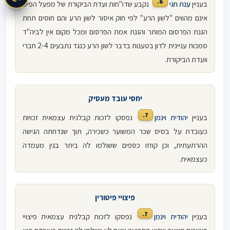
6.
בעניין
ענת חגי
נקבע שדו"חות ועדת הביקורת של מפעל הפיס
אינם מהווים "לשון הרע" לפי חוק איסור לשון הרע והם חוסים תחת
הגנת הפרסום המותר והגנת אמת הפרסום ומכל מקום אין לביה"ד
סמכות עניינית לדון בטענות בדבר לשון הרע כנגד נתבעים 2-4 חברי
וועדת הביקורת.
יחסי עובד מעסיק
7.
בעניין
יהודית וינמן
נפסקו לזכות קבלנית עצמאית זכויות
כעובדת על בסיס שכר המשוער כשכירה, תוך שנדחתה הגישה
ההרתעתית, וכן קוזזו כספים ששולמו לה ביתר בגין מעמדה
כעצמאית.
פיצויי פיטורין
7.
בעניין
יהודית וינמן
נפסקו לזכות קבלנית עצמאית פיצויי