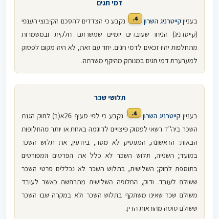
דמי חגים
4.
בעניין
קייטרניג השרון
נקבע כי הצדדים להסכם הקיבוצי הענפי
(קייטרניג) הניחו שעובדים יומיים שמשרתם חלקית ובמשמרות
מתחלפות יהיו זכאים לדמי חגים. יחד עם זאת, לא היה מקום לפסוק
למערערת דמי חגים במנותק מהיקף משרתה.
תלושי שכר
4.
בעניין
קייטרניג השרון
נקבע כי לפי סעיף 26א(ב) לחוק הגנת
השכר ביה"ד רשאי לפסוק פיצויים לדוגמה באחת או יותר מהחלופות
הבאות: הראשונה, המעסיק לא מסר, ביודעין, את תלוש השכר
במועד; השנייה, תלוש השכר לא כלל את הפרטים המפורטים
בתוספת לחוק; השלישית, בתלוש השכר לא נכללים פרטי השכר
ששולם לעובד. ודוק, החלופה השלישית מתרחשת כאשר לעובד
משולם שכר שאינו משתקף בתלוש השכר ולא במקרה שבו השכר
ששולם סוטה מהוראות הדין.