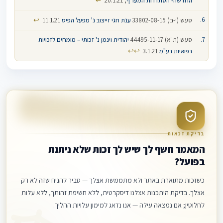
↩
החדשה- הסתדרות המעו"ף
, 20.1.21
↩
סעש (י-ם) 33802-08-15
ענת חגי זייצוב נ' מפעל הפיס
11.1.21
סעש (ת"א) 44495-11-17
יהודית וינמן נ' זכותי – מומחים לזכויות
↩
↩
רפואיות בע"מ
3.1.21
בדיקת זכאות
המאמר חשף לך שיש לך זכות שלא ניתנת
בפועל?
כשזכות מתוארת באתר ולא מתממשת אצלך — סביר להניח שזה לא רק
אצלך. בדיקת היתכנות אצלנו דיסקרטית, ללא חשיפת זהותך, ללא עלות
לחלוטין; אם נמצאה עילה — אנו נדאג למימון עלויות ההליך.