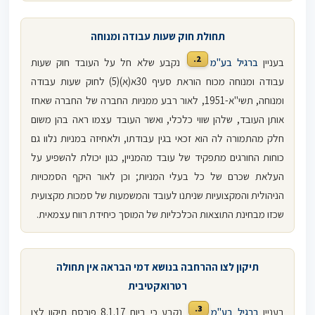
תחולת חוק שעות עבודה ומנוחה
2.
בעניין
ברגיל בע"מ
נקבע שלא חל על העובד חוק שעות
עבודה ומנוחה מכוח הוראת סעיף 30א(א)(5) לחוק שעות עבודה
ומנוחה, תשי"א-1951, לאור רבע ממניות החברה של החברה שאחז
אותן העובד, שלהן שווי כלכלי, ואשר העובד עצמו ראה בהן משום
חלק מהתמורה לה הוא זכאי בגין עבודתו, ולאחיזה במניות נלוו גם
כוחות החורגים מתפקיד של עובד מהמניין, כגון יכולת להשפיע על
העלאת שכרם של כל בעלי המניות; וכן לאור היקף הסמכויות
הניהולית והמקצועיות שניתנו לעובד והמשמעות של סמכות מקצועית
שכזו מבחינת התוצאות הכלכליות של המוסך כיחידת רווח עצמאית.
תיקון לצו ההרחבה בנושא דמי הבראה אין תחולה
רטרואקטיבית
3.
בעניין
ברגיל בע"מ
נקבע כי ביום 8.1.17 פורסם תיקון לצו