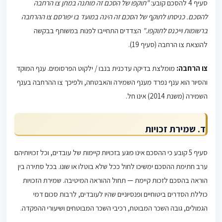
סעיף 4 להסכם קובע:
"תוקפו של הסכם זה מותנה במתן צו הרחבה
להסכם. כניסתו לתוקף של הסכם זה הינה במועד בו יפורסם צו ההרחבה
ברשומות וייכנס לתוקפו."
הצדדים התחייבו לפנות במשותף בבקשה
להוצאת צו הרחבה (סעיף 19).
צו הרחבה:
מומלצת בדיקה עדכנית בנבו / ילקוט הפרסומים. ענף המוקד
והסיור הוא ענף נפרד מענף השמירה והאבטחה, ולפיכך צו ההרחבה בענף
השמירה (משנת 2014) אינו חל.
ד. שמירת זכויות
סעיף 5 קובע כי ההסכם אינו פוגע בזכויות קיימות של עובדים, וכל זכויותיהם
ערב חתימת ההסכם ימשיכו לחול ככל שלא בוטלו או שונו. בכל סתירה בין
הוראה בהסכם לזכות קיימת — תחול ההוראה המיטיבה. שמירת הזכויות
כוללת הסדרים ביטוחיים ופנסיוניים שהיו לעובדים, לרבות סכום דמי
הגמולים, גובה השכר המבוטח, רכיבי השכר המבוטחים ושיעורי ההפקדה.