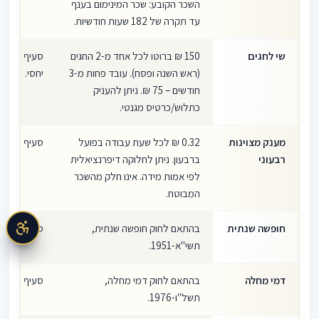
השכר הקובע: שכר המינימום בענף
עד תקרה של 182 שעות חודשיות.
שי לחגים
150 ₪ ברוטו לכל אחד מ-2 החגים
סעיף
(ראש השנה ופסח). עובד פחות מ-3
יחסי.
חודשים – 75 ₪. ניתן להעניק
כתלוש/כרטיס מגנטי.
מענק מצוינות
0.32 ₪ לכל שעת עבודה בפועל
סעיף 12
רבעוני
ברבעון. ניתן לחלוקה דיפרנציאלית
לפי אמות מידה. אינו חלק מהשכר
המבוטח.
חופשה שנתית
בהתאם לחוק חופשה שנתית,
סעיף 13
תשי"א-1951.
דמי מחלה
בהתאם לחוק דמי מחלה,
סעיף 14
תשל"ו-1976.