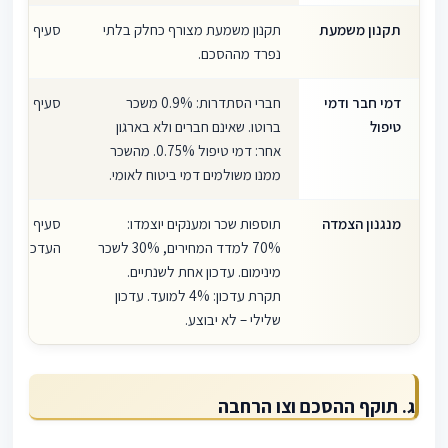
תקנון משמעת
תקנון משמעת מצורף כחלק בלתי
סעיף 18
נפרד מההסכם.
דמי חבר ודמי
חברי הסתדרות: 0.9% משכר
סעיף 20
טיפול
ברוטו. שאינם חברים ולא בארגון
אחר: דמי טיפול 0.75%. מהשכר
ממנו משולמים דמי ביטוח לאומי.
מנגנון הצמדה
תוספות שכר ומענקים יוצמדו:
סעיף "מנגנו
70% למדד המחירים, 30% לשכר
העדכון הראשון: 022
מינימום. עדכון אחת לשנתיים.
תקרת עדכון: 4% למועד. עדכון
שלילי – לא יבוצע.
ג. תוקף ההסכם וצו הרחבה