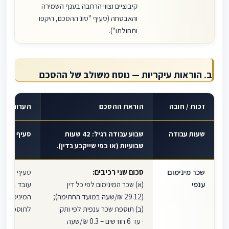
קיבוציים וצווי הרחבה בענף השמירה
והאבטחה (סעיף "סוג ההסכם, היקפו
ותחולתו").
ב. הוראות עיקריות — נוסח משולב של ההסכם
זכות / חובה
הוראת ההסכם
הערות
שעות עבודה
שבוע עבודה רגיל: 42 שעות
סעיף 6 להסכם
שבועיות (או כפי שייקבע בדין).
שכר מינימום
סכום שני רכיבים:
סעיף 
ענפי
(א) שכר המינימום לפי כל דין
עובד בשכר 
(29.12 ₪/שעה במועד החתימה);
המינימום הענ
(ב) תוספת שכר ענפית לפי ותק:
לתוספת.
· עד 6 חודשים – 0.3 ₪/שעה