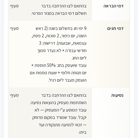
דמי הבראה
בהתאם לצו ההרחבה בדבר
סעיף 15
תשלום דמי הבראה במגזר הפרטי.
דמי חגים
9 ימי חג בתשלום בשנה (2 ראש
סעיף 16
השנה, יום כיפור, 2 סוכות, 2 פסח,
עצמאות, שבועות). דרישות: 3
חודשי עבודה + לא נעדר סמוך
ליום החג.
עובד שיועסק בחג: 50% תוספת +
יום מנוחה חלופי + שעות נוספות אם
הועסק מעבר ליום רגיל.
נסיעות
בהתאם לצו ההרחבה בדבר
סעיף 17
השתתפות מעסיק בהוצאות נסיעה.
עובד המוסע ע"י המעסיק — לא
יקבל. עובד שמורד במקום מרוחק
— זכאי לנסיעה מהנקודה ועד
ביתו.