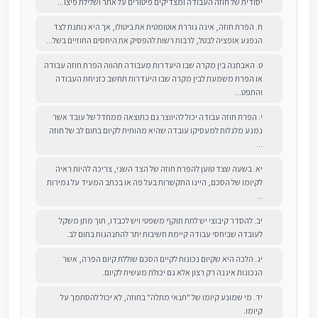
יסודית של חוזה העבודה ומצדיקים פיטורים על אתר ושלילת פיצו...
ח. הפרת חוזה, אינה גוררת אוטומטית את ביטולו, אך היא נותנת לצד
הנפגע אופציה לבטל, לרבות רשות להפסיק את היחסים החוזיים בשל...
ט. האבחנה בין מקרה שבו היעדרות מעבודה תהווה הפרת חוזה עבודה
או הפרת משמעת לבין מקרה שבו היעדרות תחשב כזניחת העבודה
והתפט...
י. הפרת חוזה עבודה יכול להיווצר גם כתוצאה ממחדל של עובד אשר
נמנע מלגלות למעסיקו עובדה שהיא מהותית לקיום בתום לב של חוזה
...
יא. בשעה שצד טוען להפרת חוזה של הצד השני, צריכה להיות ראיה
לקיומו של הסכם, היינו התקשרות בעל פה או בכתב המעיד על גמירות
...
יב. להסדר קיבוצי יש לתת תוקף משפטי ויש לכבדו, תוך מתן משקל
לעובדה שביחסי עבודה קיימת חשיבות יתר להתנהגות בתום לב.
יג. הלכה היא שקיום נכונות לקיים הסכם שוללת קיום הפרה, אשר
הנכונות איננה רק רצון אלא גם יכולת מעשית לקיום.
יד. מי שמונע קיומו של "תנאי מתלה" בחוזה, לא יכול להסתמך על
קיומו.