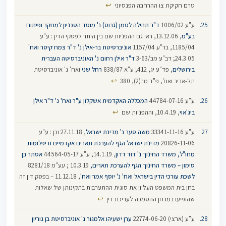
↩
טרם חקיקת צו ההרחבה הפנסיוני
ע"ע 1006/02‏‏
ד"ר תהילה לסמן (גרוס) נ' מוסד הטכניון למחקר ופיתוח
בע"מ
, 13.12.06, ראו גם ההפניות שם בין היתר לפסקי הדין : ע"ע
1185/04, בר"ע 1157/04
אוניברסיטת בר-אילן נ' ד"ר צמח קיסר ואח'
24.3.05; דב"ע מב/3-63
ד"ר אילן רחום נ' האוניברסיטה העברית
בירושלים
, פד"ע יג, 412; ע"א 838/87
רחל שני
ואח' נ' אוניברסיטת
↩
תל-אביב ואח', פ"ד מב(2), 380
ע"ע 44784-07-16
המכללה האקדמית אשקלון ע"ר ואח' נ' ד"ר אילן
↩
ביג'אוי
, 10.4.19, וההפניות שם
ע"ע 33341-11-16
משה סער נ' מדינת ישראל
, 27.11.18 וכן : ע"ע
20826-11-06
מדינת ישראל הגף להערכת תארים אקדמיים ודיפלומות
מחו"ל, משרד החינוך נ' דוד דדון
, 14.1.19; ע"ע 44564-05-17
אסתר בן
סימון – משרד החינוך הגף להערכת תארים‏,
10.3.19 ; עע"מ 8281/18
לשכת עורכי הדין בישראל ואח' נ' יוסף אמר ואח'
, 11.12.18 – בפסק דין זה
בחן בית המשפט העליון את סוגית ההתערבות בתקינותן של שאלות
↩
שהופיעו במבחן ההסמכה לעריכת דין
ע"ע (ארצי) 22774-06-20
ערן ישעיהו אלמגור נ' אוניברסיטת בן גוריון