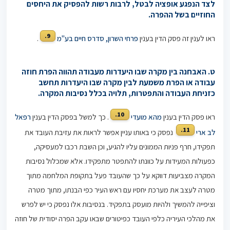
לצד הנפגע אופציה לבטל, לרבות רשות להפסיק את היחסים
החוזיים בשל ההפרה.
9.
ראו לענין זה פסק הדין בענין
פרחי השרון, סדרס חיים בע"מ
.
ט. האבחנה בין מקרה שבו היעדרות מעבודה תהווה הפרת חוזה
עבודה או הפרת משמעת לבין מקרה שבו היעדרות תחשב
כזניחת העבודה והתפטרות, תלויה בכלל נסיבות המקרה.
10.
ראו פסק הדין בענין
מהא מועדי
. כך למשל בפסק הדין בענין
רפאל
11.
לב ארי
נפסק כי באותו עניין אפשר לראות את עזיבת העובד את
תפקידו, חרף פניות הממונים עליו להגיע, וכן השבת רכבו למעסיקה,
כפעולות המעידות על כוונתו להתפטר מתפקידו. אלא שמכלול נסיבות
המקרה מצביעות דווקא על כך שהעובד פעל בתקופת המלחמה מתוך
מטרה לעצב את מערכת יחסיו עם ראש העיר כפי הבנתו, מתוך מטרה
וציפייה להמשיך ולהיות מועסק בתפקיד. בנסיבות אלו נפסק כי יש לפרש
את מהלכי העיריה כלפי העובד כפיטורים שבאו עקב הפרה יסודית של חוזה