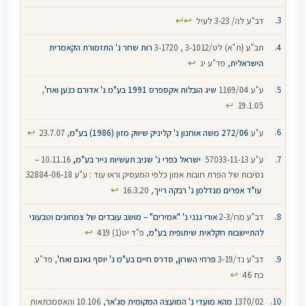
↩
↩
דב"ע לה/ 3-23 לעיל
תב"ע (ת"א) לט/3-1012 , 3-1720
רות שחר נ' התזמורת הקאמרית
↩
הישראלית
, פד"ע יג
ע"ע 1169/04
שיג הובלות אקספרס 1991 בע"מ נ' אדורם כנען ואח'
,
↩
19.1.05
↩
ע"ע
272/06
משה אוחנון נ' קליניק שיווק מזון (1986) בע"מ
, 23.7.07
ע"ע 57033-11-13‏ ‏
ישראל כפרי נ' שניב תעשיות נייר בע"מ,
10.11.16 –
↩
‏
עו"ד אפרים מנדלמן נ' רבקה רייך
‏, 16.3.20
דב"ע מח/2-3
אורי גנני נ' "אמירים" – מושב עובדים של צמחונים וטבעוני
↩
להתיישבות חקלאית שיתופית בע"מ
, פ"ד יט(1) 419
דב"ע נד/3-19
פרחי השרון, סדרס חיים בע"מ נ' יוסף גאנם ואח'
, פד"ע
↩
כח 46
1370/02
מהא מועדי נ' המועצה המקומית מג'אר
, 10.106 והאסמכתאות