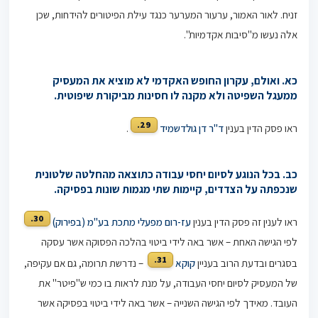
זניח. לאור האמור, ערעור המערער כנגד עילת הפיטורים להידחות, שכן
אלה נעשו מ"סיבות אקדמיות".
כא. ואולם, עקרון החופש האקדמי לא מוציא את המעסיק
ממעגל השפיטה ולא מקנה לו חסינות מביקורת שיפוטית.
29.
ראו פסק הדין בענין
ד"ר דן גולדשמיד
.
כב. בכל הנוגע לסיום יחסי עבודה כתוצאה מהחלטה שלטונית
שנכפתה על הצדדים, קיימות שתי מגמות שונות בפסיקה.
30.
ראו לענין זה פסק הדין בענין
עז-רום מפעלי מתכת בע"מ (בפירוק)
לפי הגישה האחת – אשר באה לידי ביטוי בהלכה הפסוקה אשר עסקה
31.
בסגרים ובדעת הרוב בעניין
קוקא
– נדרשת תרומה, גם אם עקיפה,
של המעסיק לסיום יחסי העבודה, על מנת לראות בו כמי ש"פיטר" את
העובד. מאידך לפי הגישה השנייה – אשר באה לידי ביטוי בפסיקה אשר