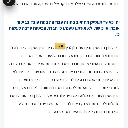
חוזה עבודתו עימה ועליו לשלם את נזקה של המעסיקה עקב הפרת החוזה.
יט. כאשר מעסיק התחייב בחוזה עבודה לבטח עובד בביטוח
אובדן אי כושר, לא תשמע טענתו כי חברת הביטוח סרבה לעשות
כן.
24.
ראו לענין זה פסק הדין בענין
חנן גרין
. בית הדין פסק כי לאור לשונו
הברורה של חוזה העבודה, היה על החברה לפעול בשקידה סבירה
ובהשתדלות ראויה לאיתור חברת ביטוח אחרת שתסכים לבטח את העובד,
ולו בפרמיה גבוהה יותר. גם לו ביטוח המערער בביטוח אובדן אי כושר לא
היה אפשרי, הרי שמכוח דוקטרינת ה"ביצוע בקירוב" זכאי היה העובד
לתחליף הקרוב ככל האפשר למה שהובטח לו בחוזה. בנסיבות אלו, בית
הדין פסק לעובד את מלוא הסכומים שנתבעו על ידו לענין הפרשות לביטוח
מנהלים ולקרן השתלמות, בשים לב לכך שבסיכומיה ובתצהיריה לא
העלתה החברה כל טענה באשר לסכומים אלה.