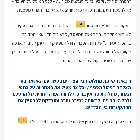
"הפרה יסודית", וקבעו בגינה סנקציה מפורשת – קנס המוטל על העובד –
אין להעמיד התנהגות זו כדין הפרת חוזה, אלא רק בדין הפרת משמעת.
4.
במקום אחר בעניין
רות שחר
בו התנהגות העובדת הביאה בעקיפין
לשיבוש מהלך העבודה אצל המעסיק, קבע בית הדין שאין המדובר
ב"הפרה יסודית" של חוזה העבודה ועל המעסיק היה ליתן לעובדת ארכה
לקיומו של החוזה ולא להזדרז ולבטלו. על כן, נפסק כי ביטול החוזה בדרך
שבוטל – פיטורים – עולה כדי הפרת החוזה.
ו. כאשר קיימת מחלוקת בין הצדדים בקשר עם האשמה באי
הצלחת "ניהול הסניף", וכל צד מטיל את האחריות על כתפי
האחר, מחלוקת כזו אין בה כדי להוות הפרה יסודית של ההסכם,
ולכל היותר ניתן לראותה כסיבה טובה ומוצדקת להפסיק את
ההתקשרות בין הצדדים.
5.
ראו לענין זה פסק הדין בענין
שיג הובלות אקספרס 1991 בע"מ
.