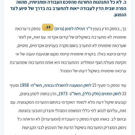
כ. לא כל התנהגות החורגת מהסכם העבודה ומתניותיו, מהווה
הפרה שבית הדין לעבודה ייאות להתערב בה בדרך של סיוע לצד
הנפגע.
25.
כך, בפסק הדין בענין
ד"ר תהילה לסמן (גרוס
)
נפסק כי ערכאה
שיפוטית לא מתערבת בשיקולים של קידום אקדמי. עם זאת, אין לומר
שערכאה שיפוטית לא תתערב בשום מקרה בעניינים אקדמיים, מינויים,
קידום וכיוצא באלו. ביקורת שיפוטית קיימת מקום שנטענת טענה של אי
תקינות פעולת הגוף המחליט. ההתערבות היא אותה התערבות שמתערבת
ערכאה שיפוטית בשיקול דעתו של המנהל.
עוד נפסק כי סעיף 15
לחוק המועצה להשכלה גבוהה, תשי"ח- 1958
וסעיף
33
לחוק החוזים (חלק כללי), תשל"ג- 1973,
הדן בחוזה למתן ציונים,
קובעים שיקול דעת מלא למוסד האקדמי בתחום ההערכה המקצועית. עם
זאת, עליהם לנהוג לפי כללי המשפט המנהלי והצדק הטבעי בהגינות
ובתום לב. באותו מקרה נפסק כי העובדת (המערערת) לא הראתה כל
נימוק המצדיק התערבות בשיקול הדעת של הטכניון לגבי הקביעות