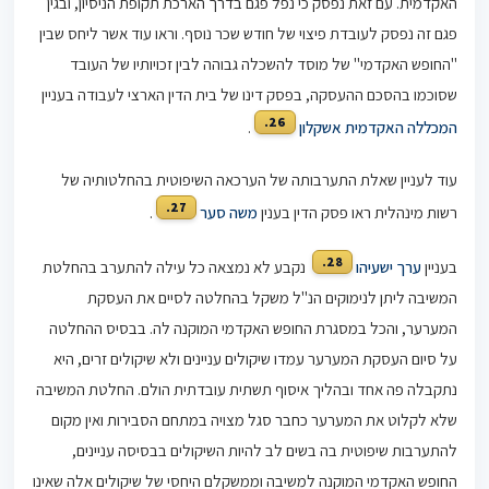
האקדמית. עם זאת נפסק כי נפל פגם בדרך הארכת תקופת הניסיון, ובגין
פגם זה נפסק לעובדת פיצוי של חודש שכר נוסף. וראו עוד אשר ליחס שבין
"החופש האקדמי" של מוסד להשכלה גבוהה לבין זכויותיו של העובד
שסוכמו בהסכם ההעסקה, בפסק דינו של בית הדין הארצי לעבודה בעניין
26.
המכללה האקדמית אשקלון
.
עוד לעניין שאלת התערבותה של הערכאה השיפוטית בהחלטותיה של
27.
רשות מינהלית ראו פסק הדין בענין
משה סער
.
28.
בעניין
ערך ישעיהו
נקבע לא נמצאה כל עילה להתערב בהחלטת
המשיבה ליתן לנימוקים הנ"ל משקל בהחלטה לסיים את העסקת
המערער, והכל במסגרת החופש האקדמי המוקנה לה. בבסיס ההחלטה
על סיום העסקת המערער עמדו שיקולים עניינים ולא שיקולים זרים, היא
נתקבלה פה אחד ובהליך איסוף תשתית עובדתית הולם. החלטת המשיבה
שלא לקלוט את המערער כחבר סגל מצויה במתחם הסבירות ואין מקום
להתערבות שיפוטית בה בשים לב להיות השיקולים בבסיסה עניינים,
החופש האקדמי המוקנה למשיבה וממשקלם היחסי של שיקולים אלה שאינו