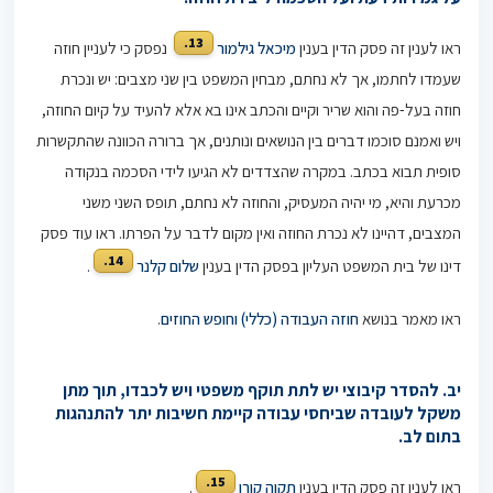
13.
ראו לענין זה פסק הדין בענין
מיכאל גילמור
נפסק כי לעניין חוזה
שעמדו לחתמו, אך לא נחתם, מבחין המשפט בין שני מצבים: יש ונכרת
חוזה בעל-פה והוא שריר וקיים והכתב אינו בא אלא להעיד על קיום החוזה,
ויש ואמנם סוכמו דברים בין הנושאים ונותנים, אך ברורה הכוונה שהתקשרות
סופית תבוא בכתב. במקרה שהצדדים לא הגיעו לידי הסכמה בנקודה
מכרעת והיא, מי יהיה המעסיק, והחוזה לא נחתם, תופס השני משני
המצבים, דהיינו לא נכרת החוזה ואין מקום לדבר על הפרתו. ראו עוד פסק
14.
דינו של בית המשפט העליון בפסק הדין בענין
שלום קלנר
.
ראו מאמר בנושא
חוזה העבודה (כללי) וחופש החוזים
.
יב. להסדר קיבוצי יש לתת תוקף משפטי ויש לכבדו, תוך מתן
משקל לעובדה שביחסי עבודה קיימת חשיבות יתר להתנהגות
בתום לב.
15.
ראו לענין זה פסק הדין בענין
תקוה קורן
.