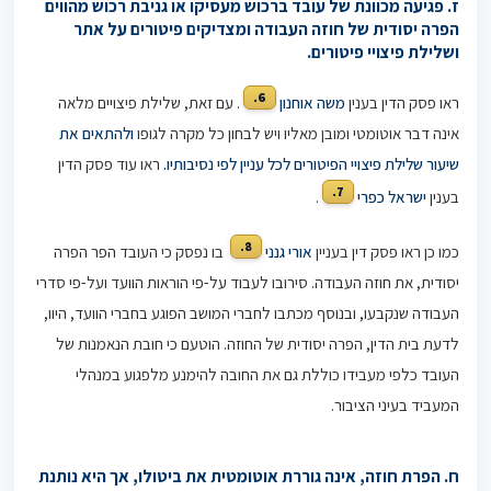
ז. פגיעה מכוונת של עובד ברכוש מעסיקו או גניבת רכוש מהווים
הפרה יסודית של חוזה העבודה ומצדיקים פיטורים על אתר
ושלילת פיצויי פיטורים.
6.
ראו פסק הדין בענין
משה אוחנון
. עם זאת, שלילת פיצויים מלאה
אינה דבר אוטומטי ומובן מאליו ויש לבחון כל מקרה לגופו
ולהתאים את
שיעור שלילת פיצויי הפיטורים לכל עניין לפי נסיבותיו.
ראו עוד פסק הדין
7.
בענין
ישראל כפרי
.
8.
כמו כן ראו פסק דין בעניין
אורי גנני
בו נפסק כי העובד הפר הפרה
יסודית, את חוזה העבודה. סירובו לעבוד על-פי הוראות הוועד ועל-פי סדרי
העבודה שנקבעו, ובנוסף מכתבו לחברי המושב הפוגע בחברי הוועד, היוו,
לדעת בית הדין, הפרה יסודית של החוזה. הוטעם כי חובת הנאמנות של
העובד כלפי מעבידו כוללת גם את החובה להימנע מלפגוע במנהלי
המעביד בעיני הציבור.
ח. הפרת חוזה, אינה גוררת אוטומטית את ביטולו, אך היא נותנת