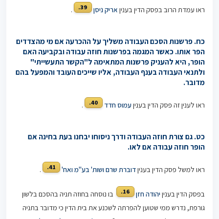
39.
ראו עמדת הרוב בפסק הדין בענין
אריק ניסן
.
כח. פרשנות הסכם העבודה משליך על ההכרעה אם מי מהצדדים
הפר אותו. כאשר המגמה בפרשנות חוזה עבודה ובקביעה האם
הופר, היא להעניק פרשנות המתאימה ל"הקשר התעשייתי"
ולתנאי העבודה בענף העבודה, אליו שייכים העובד והמפעל בהם
מדובר.
40.
ראו לענין זה פסק הדין בענין
עמוס חדד
.
כט. גם צורת חוזה העבודה ודרך ניסוחו יבחנו בעת בחינה אם
הופר חוזה עבודה אם לאו.
41.
ראו למשל פסק הדין בענין
דוברת שרם ושות' בע"מ ואח'
.
16.
בפסק הדין בענין
יהודה חזן
בו נוסחה בחוזה תניה בהסכם בלשון
גורפת, נדרש ממי שטוען להפרתה לשכנע את בית הדין כי מדובר בתניה