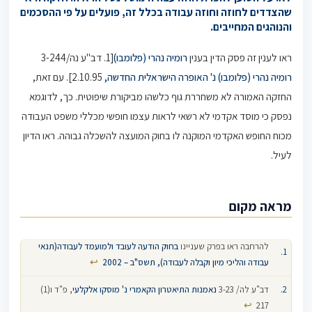
שהצדדים לחוזה וחוזה עבודה בכלל זה, פועלים על פי ההסכמים
והנוהגים המחייבים.
ראו לענין זה פסק הדין בענין
רומיה נהרי (פלומבו)
[1. דב"ע נה/3-244
רומיה נהרי (פלומבו) נ' האופרה הישראלית החדשה,
2.10.95]. עם זאת,
החזקה האמורה לא משחררת גוף כלשהו מביקורת שיפוטית. כך, לדוגמא
נפסק כי מוסד אקדמי לא רשאי לראות עצמו חופשי מכללי משפט העבודה
מכוח החופש האקדמי המוקנה לו בחוק המועצה להשכלה גבוהה. ראו הדיון
לעיל.
מראה מקום
להרחבה ראו בפרק שעניינו
בחוק הודעה לעובד ולמועמד לעבודה(תנאי
↩
עבודה והליכי מיון וקבלה לעבודה), תשס"ב – 2002
דב"ע לה/ 3-23
נאמנות התיאטרון הקאמרי נ' מוסקו אלקלעי
, פ"ד ו(1)
↩
217