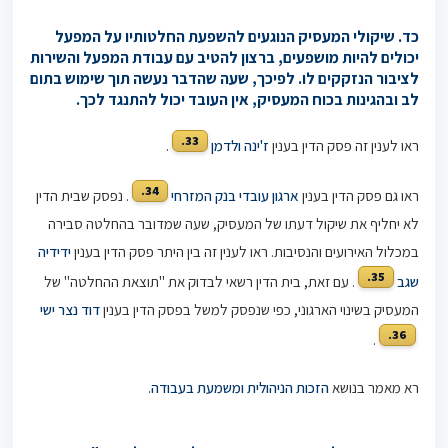
כד. שיקולי המעסיק הנוגעים להשפעת החלטותיו על המפעל
יכולים להיות מושפעים, ברצון להטיב עם עבודת המפעל והשירות
לציבור הנזקקים לו. לפיכך, שעה שהדבר נעשה תוך שימוש בתום
לב ובהגינות בכוח המעסיק, אין העובד יכול להתנגד לכך.
33.
ראו לענין זה פסק הדין בענין
ז'ינה ולדמן
.
34.
ראו גם פסק הדין בענין
ארגון עובדי בנק המזרחי
. נפסק שבית הדין
לא יחליף את שיקול דעתו של המעסיק, שעה שמדובר בהחלטה סבירה
במכלול האירועים והנסיבות. ראו לענין זה בין היתר פסק הדין בענין
ידידיה
35.
שגב
. עם זאת, בית הדין רשאי לבדוק את "תוצאת ההחלטה" של
המעסיק בשינוי הארגוני, כפי שנפסק למשל בפסק הדין בענין
דוד נצר ישי
36.
.
רא מאמר בנושא
הזכות הניהולית ומשמעת בעבודה
.