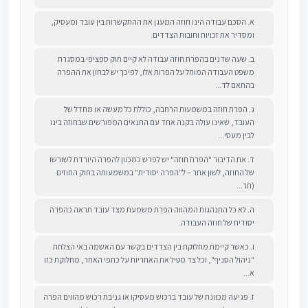
א. הסכם עבודה הינו חוזה המעגן את ההתקשרות בין עובד ומעסיק,
ומסדיר את זכויות וחובות הצדדים.
ב. שעה שדנים בהפרת חוזה עבודה לא קיים חוק ספציפי במסגרת
משפט העבודה המוחל על הפרות אלו, לפיכך יש לבחון את ההפרה
בהתאם לד...
ג. הפרת חוזה במשמעות הרחבה, כוללת כל מעשה או מחדל של
העובד, שאינו עולה בקנה אחד עם התנאים המפורשים שבחוזה בינו
לבין מעסי...
ד. את הדיבור "הפרת חוזה" יש לפרש כמכוון להפרה היורדת לשורשו
של החוזה, לשון אחר – ל"הפרה יסודית" במשמעותה בחוק החוזים
(תר...
ה. לא כל התנהגות המהווה הפרת משמעת מצד עובד תראה כהפרה
יסודית של חוזה העבודה.
ו. כאשר קיימת מחלוקת בין הצדדים בקשר עם האשמה באי הצלחת
"ניהול הסניף", וכל צד מטיל את האחריות על כתפי האחר, מחלוקת כזו
א...
ז. פגיעה מכוונת של עובד ברכוש מעסיקו או גניבת רכוש מהווים הפרה