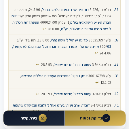
דב"ע נה/3-126
דוד נצר ישי נ. האגודה למען החייל
, 24.9.96, ובכלל זה
שאלת "מתן הזדמנות לקידום בעבודה" כפי שנפסק בפסק הדין בענין
צים
חברת השייט הישראלית בע"מ
[1. עס"ק 400024/98
ההסתדרות הכללית
↩
נ' צים חברת השייט הישראלית בע"מ,
28.6.00
ע"ע 300353/97
מדינת ישראל נ' משה נהרי,
18.6.00; ראו עוד : ע"ע
03 מדינת ישראל – משרד העבודה והרווחה נ' אברהם גרינשפן ואח',
350/
↩
24.4.06
↩
דב"ע נג/3-94
עמוס חדד נ' מדינת ישראל
, 28.9.93
ע"ע 300167/98
אריק ניסן נ' הסתדרות העובדים הכללית החדשה
,
↩
12.2.02
↩
דב"ע נג/3-94
עמוס חדד נ' מדינת ישראל
, 28.9.93
דב"ע נג/3-179
דוברת שרם ושות' בע"מ ואח' נ' גלובס פבלישרס עיתונות
בע"מ ואח'
, 1.4.93 וההפניות שם, ראו עוד: דב"ע נה/3-10 ‎
פאחרי עבד אל
בדיקת זכאות
↩
יצירת קשר
עזיז חסן‎ ‎נ' הסלט יצור סלטים בע"מ
, 30.4.95