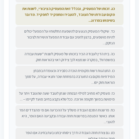
כג. זכותו של המעסיק, ובכלל זאת המעסיק הציבורי, לשנות את
מקום עבודתו של העובד, להעבירו מתפקיד לתפקיד. מדובר
בשימוש בפררוג...
כד. שיקולי המעסיק הנוגעים להשפעת החלטותיו על המפעל יכולים
להיות מושפעים, ברצון להטיב עם עבודת המפעל והשירות לציבור
הנזקק...
כה. בית הדין לעבודה הכיר בזכותו של מעסיק לשנות "שעות עבודה
במשמרות", במקרה שנמצא לכך צידוק ראוי בהוראות חוק.
כו. התנהגות רשות מקומית הוכרה כסבירה וכעומדת במבחן
המידתיות מקום בו התערבה בהפחתת שכר ותנאי עבודה, על סמך
הוראות חוק יסו...
כז. מעסיק לא מחויב למילוי הבטחה שנתן לעובד שעה שהעובד ויתר על
מימושה במשך תקופה ארוכה. ככל שלא נקבע בחיוב מועד לקיימו – ...
כח. פרשנות הסכם העבודה משליך על ההכרעה אם מי מהצדדים הפר
אותו. כאשר המגמה בפרשנות חוזה עבודה ובקביעה האם הופר, היא
להעני...
כט. גם צורת חוזה העבודה ודרך ניסוחו יבחנו בעת בחינה אם הופר
חוזה עבודה אם לאו.