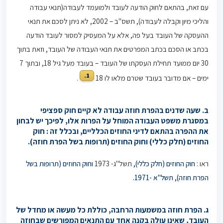
עם זאת, בהתאם לחוק הודעה לעובד ולמועמד לעבודה(תנאי עבודה
והליכי מיון וקבלה לעבודה), תשס"ב – 2002, לא ניתן לסכם את תנאי
ההעסקה של העובד בעל פה, אלא על המעסיק למסור לעובד הודעה
בכתב או הסכם בכתב המפרטים את תנאי העבודה של העובד, וזאת בתוך
30 יום ממועד תחילת העסקתו של העובד – בעובד מעל גיל 18, ובתוך 7
1.
ימים – אם מדובר בעובד שטרם מלאו לו 18
.
ב. שעה שדנים בהפרת חוזה עבודה לא קיים חוק ספציפי
במסגרת משפט העבודה המוחל על הפרות אלו, לפיכך יש לבחון
את ההפרה בהתאם לדיני החוזים הכלליים, ובכלל זה : חוק
החוזים (חלק כללי) וחוק החוזים (תרופות בשל הפרת חוזה).
ראו :
חוק החוזים (חלק כללי),
תשל"ג- 1973
וחוק החוזים (תרופות בשל
הפרת חוזה), תשל"א -1971.
ג. הפרת חוזה במשמעות הרחבה, כוללת כל מעשה או מחדל של
העובד, שאינו עולה בקנה אחד עם התנאים המפורשים שבחוזה