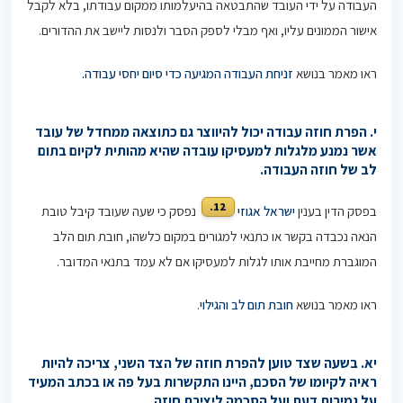
העבודה על ידי העובד שהתבטאה בהיעלמותו ממקום עבודתו, בלא לקבל
אישור הממונים עליו, ואף מבלי לספק הסבר ולנסות ליישב את ההדורים.
ראו מאמר בנושא
זניחת העבודה המגיעה כדי סיום יחסי עבודה.
י. הפרת חוזה עבודה יכול להיווצר גם כתוצאה ממחדל של עובד
אשר נמנע מלגלות למעסיקו עובדה שהיא מהותית לקיום בתום
לב של חוזה העבודה.
12.
בפסק הדין בענין
ישראל אגוזי
נפסק כי שעה שעובד קיבל טובת
הנאה נכבדה בקשר או כתנאי למגורים במקום כלשהו, חובת תום הלב
המוגברת מחייבת אותו לגלות למעסיקו אם לא עמד בתנאי המדובר.
ראו מאמר בנושא
חובת תום לב והגילוי
.
יא. בשעה שצד טוען להפרת חוזה של הצד השני, צריכה להיות
ראיה לקיומו של הסכם, היינו התקשרות בעל פה או בכתב המעיד
על גמירות דעת ועל הסכמה ליצירת חוזה.