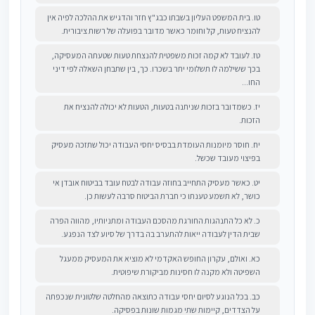
טו. בית המשפט העליון בשבתו כבג"ץ חזר והדגיש את ההלכה לפיה אין
להנציח טעות, קל וחומר כאשר מדובר בפועלה של רשות ציבורית.
טז. לעובד לא קמה זכות משפטית להנצחת טעות שטעתה המעסיקה,
בכך ששילמה לו תשלומי יתר בשכרו. כך, בין שתבחן השאלה לפי דיני
החו...
יז. כשמדובר בזכות שניתנה בטעות, הטעות לא יכולה להנציח את
הזכות.
יח. חוסר מיומנות העומדת בבסיס יחסי העבודה יכול שתזכה מעסיק
בפיצוי מעובד שכשל.
יט. כאשר מעסיק התחייב בחוזה עבודה לבטח עובד בביטוח אובדן אי
כושר, לא תשמע טענתו כי חברת הביטוח סרבה לעשות כן.
כ. לא כל התנהגות החורגת מהסכם העבודה ומתניותיו, מהווה הפרה
שבית הדין לעבודה ייאות להתערב בה בדרך של סיוע לצד הנפגע.
כא. ואולם, עקרון החופש האקדמי לא מוציא את המעסיק ממעגל
השפיטה ולא מקנה לו חסינות מביקורת שיפוטית.
כב. בכל הנוגע לסיום יחסי עבודה כתוצאה מהחלטה שלטונית שנכפתה
על הצדדים, קיימות שתי מגמות שונות בפסיקה.