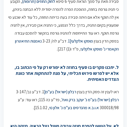
סבירה וזאת על סמך הוראת סעיף 6 סיפא
לחוק החוזים (תרופות)
, הקובע
כי תניה גורפת בחוזה, ההופכת הפרה להפרה יסודית ללא הבחנה ביניהן,
אין לה תוקף אלא אם היתה סבירה בעת כריתת החוזה, כל עוד לא שכנע מי
שמעוניין בקיום התניה, בדרך כלל הנפגע, כי התניה אכן סבירה, אין לתניה
גורפת תוקף. ראו עוד התייחסות להתניה גורפת בהקשר להסכם עבודה
בפסק הדין בענין
מוסקו אלקלעי[1
. דב"ע לה/ 3-23
נאמנות התיאטרון
הקאמרי נ' מוסקו אלקלעי
, פ"ד ו(1) 217].
ל. יתכנו מקרים בו סעיף בחוזה לא יפורש רק על פי הכתוב בו,
אלא יש לפרשו פירוש תכליתי, על מנת להתחקות אחר כוונת
הצדדים האמיתית.
ראו לענין זה פסק הדין בענין
רבלון (ישראל) בע"מ[
1. דב"ע נב/3-147
רבלון (ישראל) בע"מ נ' יעקב ברק ואח'
, פד"ע כה 115; ראו עוד: ע"ע
300018/98
א.ו.ב.א מהנדסים בע"מ נ' אלון נוי
‏, 15.1.02].
לא. על הטוען להפרת חוזה עבודה מוטל נטל הראיה. חזקה היא