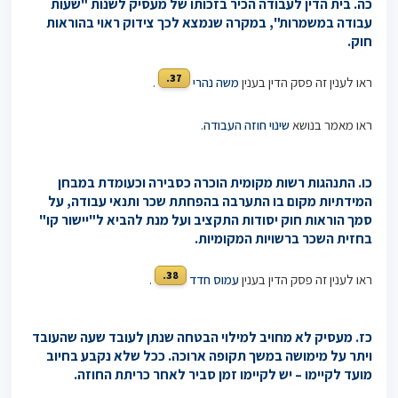
כה. בית הדין לעבודה הכיר בזכותו של מעסיק לשנות "שעות
עבודה במשמרות", במקרה שנמצא לכך צידוק ראוי בהוראות
חוק.
37.
ראו לענין זה פסק הדין בענין
משה נהרי
.
ראו מאמר בנושא
שינוי חוזה העבודה
.
כו. התנהגות רשות מקומית הוכרה כסבירה וכעומדת במבחן
המידתיות מקום בו התערבה בהפחתת שכר ותנאי עבודה, על
סמך הוראות חוק יסודות התקציב ועל מנת להביא ל"יישור קו"
בחזית השכר ברשויות המקומיות.
38.
ראו לענין זה פסק הדין בענין
עמוס חדד
.
כז. מעסיק לא מחויב למילוי הבטחה שנתן לעובד שעה שהעובד
ויתר על מימושה במשך תקופה ארוכה. ככל שלא נקבע בחיוב
מועד לקיימו – יש לקיימו זמן סביר לאחר כריתת החוזה.