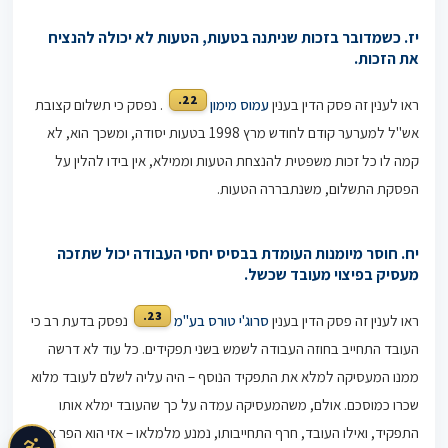
יז. כשמדובר בזכות שניתנה בטעות, הטעות לא יכולה להנציח
את הזכות.
22.
ראו לענין זה פסק הדין בענין
עמוס מימון
. נפסק כי תשלום קצובת
אש"ל למערער קודם לחודש מרץ 1998 בטעות יסודה, ומשכך הוא, לא
קמה לו כל זכות משפטית להנצחת הטעות וממילא, אין בידו להלין על
הפסקת התשלום, משנתבררה הטעות.
יח. חוסר מיומנות העומדת בבסיס יחסי העבודה יכול שתזכה
מעסיק בפיצוי מעובד שכשל.
23.
ראו לענין זה פסק הדין בענין
סרוג'י טורס בע"מ
נפסק בדעת רב כי
העובד התחייב בחוזה העבודה לשמש בשני תפקידים. כל עוד לא דרשה
ממנו המעסיקה למלא את התפקיד הנוסף – היה עליה לשלם לעובד מלוא
שכרו כמוסכם. אולם, משהמעסיקה עמדה על כך שהעובד ימלא אותו
התפקיד, ואילו העובד, חרף התחייבותו, נמנע מלמלאו – אזי הוא הפר את