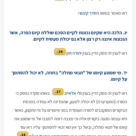
ראו מאמר בנושא
הסדר קיבוצי.
יג. הלכה היא שקיום נכונות לקיים הסכם שוללת קיום הפרה, אשר
הנכונות איננה רק רצון אלא גם יכולת מעשית לקיום.
16.
ראו לענין זה פסק הדין בענין
יהודה חזן
יד. מי שמונע קיומו של "תנאי מתלה" בחוזה, לא יכול להסתמך
על קיומו.
17.
ראו לענין זה פסק הדין בענין
נלי אלאייב
. באותו מקרה נפסק כי
המורה (המערערת) לא יכולה לטעון, שהמדינה לא עמדה במכסת
הביקורים המוקצבים למורה העומדת בפני פיטורים על פי התקנון, כאשר
היא עצמה מנעה ביקורים אלה וכי מצבה דומה למצבו של מי שמונע את
קיומו של תנאי מתלה, ובשל כך אין הוא זכאי להסתמך עליו. ראו עוד
18.