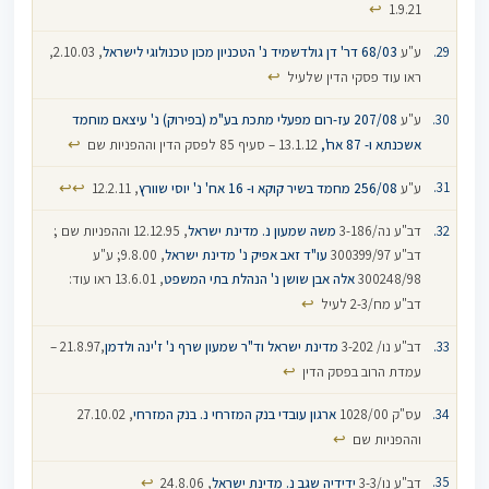
↩
1.9.21
ע"ע
68/03
‏
דר' דן גולדשמיד נ' הטכניון מכון טכנולוגי לישראל
, 2.10.03,
↩
ראו עוד פסקי הדין שלעיל
ע"ע
207/08
עז-רום מפעלי מתכת בע"מ (בפירוק) נ' עיצאם מוחמד
↩
אשכנתא ו- 87 אח',
13.1.12 – סעיף 85 לפסק הדין וההפניות שם
↩
↩
ע"ע
256/08
מחמד בשיר קוקא ו- 16 אח' נ' יוסי שוורץ
, 12.2.11
דב"ע נה/3-186
משה שמעון נ. מדינת ישראל
, 12.12.95 וההפניות שם ;
דב"ע 300399/97
עו"ד זאב אפיק נ' מדינת ישראל
, 9.8.00; ע"ע
300248/98
אלה אבן שושן נ' הנהלת בתי המשפט
, 13.6.01 ראו עוד:
↩
דב"ע מח/2-3 לעיל
דב"ע נו/ 3-202
מדינת ישראל וד"ר שמעון שרף נ' ז'ינה ולדמן
,21.8.97 –
↩
עמדת הרוב בפסק הדין
עס"ק 1028/00
ארגון עובדי בנק המזרחי נ. בנק המזרחי
, 27.10.02
↩
וההפניות שם
↩
דב"ע נו/3-3
ידידיה שגב נ. מדינת ישראל
, 24.8.06