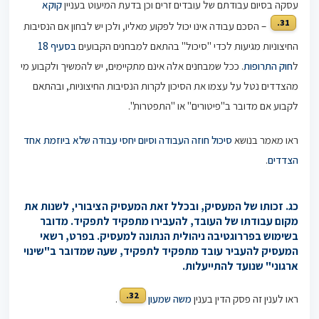
עסקה בסיום עבודתם של עובדים זרים וכן בדעת המיעוט בעניין
קוקא
31.
– הסכם עבודה אינו יכול לפקוע מאליו, ולכן יש לבחון אם הנסיבות
החיצוניות מגיעות לכדי "סיכול" בהתאם למבחנים הקבועים
בסעיף 18
ל
חוק התרופות
. ככל שמבחנים אלה אינם מתקיימים, יש להמשיך ולקבוע מי
מהצדדים נטל על עצמו את הסיכון לקרות הנסיבות החיצוניות, ובהתאם
לקבוע אם מדובר ב"פיטורים" או "התפטרות".
ראו מאמר בנושא
סיכול חוזה העבודה וסיום יחסי עבודה שלא ביוזמת אחד
הצדדים
.
כג. זכותו של המעסיק, ובכלל זאת המעסיק הציבורי, לשנות את
מקום עבודתו של העובד, להעבירו מתפקיד לתפקיד. מדובר
בשימוש בפררוגטיבה ניהולית הנתונה למעסיק. בפרט, רשאי
המעסיק להעביר עובד מתפקיד לתפקיד, שעה שמדובר ב"שינוי
ארגוני" שנועד להתייעלות.
32.
ראו לענין זה פסק הדין בענין
משה שמעון
.