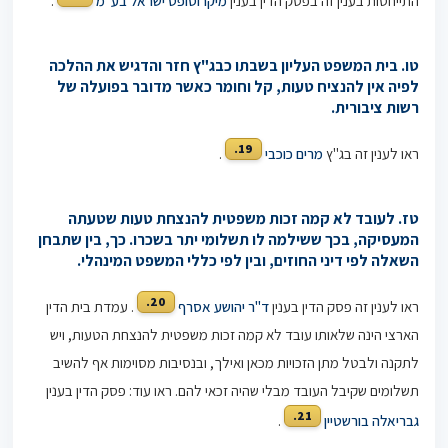
התייחסות בענין זה בפסק הדין בענין
מיקרוסופט ישראל בע"מ
.
טו. בית המשפט העליון בשבתו כבג"ץ חזר והדגיש את ההלכה
לפיה אין להנציח טעות, קל וחומר כאשר מדובר בפועלה של
רשות ציבורית.
19.
ראו לענין זה בג"ץ
מרים כוכבי
.
טז. לעובד לא קמה זכות משפטית להנצחת טעות שטעתה
המעסיקה, בכך ששילמה לו תשלומי יתר בשכרו. כך, בין שתבחן
השאלה לפי דיני החוזים, ובין לפי כללי המשפט המינהלי.
20.
ראו לענין זה פסק הדין בענין
ד"ר יהושע אסרף
. עמדת בית הדין
הארצי הינה שלאותו עובד לא קמה זכות משפטית להנצחת הטעות, ויש
לתקנה ולבטל מתן הזכויות מכאן ואילך, ובנסיבות מסוימות אף להשיב
תשלומים שקיבל העובד מבלי שהיה זכאי להם. ראו עוד: פסק הדין בענין
21.
גבריאלה בורשטיין
.