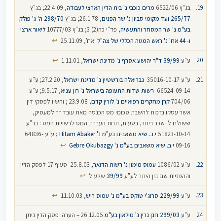
בג"ץ 6522/06
מרים כוכבי נ' בית הדין הארצי לעבודה
, 22.4.09; בג"ץ
265/77
ועד מקומי סביון נ' שר הפנים
, 26.1.78; בג"ץ
298/70
ה' ג' פולק
בע"מ נ' שר המסחר והתעשיה
, פד"י כה(2) 3; בג"ץ 10777/03
ליאור ארצי
↩
ו- 44 אח' נ' ראש המטה הכללי של צה"ל
ואח', 25.11.09
↩
ע"ע
39/99
ד"ר יהושע אסרף נ' מדינת ישראל
, 1.11.01
ע"ע 35016-10-17‏ ‏
גבריאלה בורשטיין נ' מדינת ישראל
‏, 27.2.20; ע"ע
66524-09-14
‏ רשות שדות התעופה בישראל נ' רון עניא
, 9.5.17; ע"ע
704/06
קרן מחקרים רפואיים נ' לורין קדם
, 23.9.08 ; והשוו לפסקי דין
אשר עסקו בזכות להשבת סכומי מס הכנסה מאת עובד זר למעסיק,
ששולם לו שכר ביתר, בטעות, תחת העברת המס לרשויות המס : בר"ע
51823-10-14
י.ב. שיא משאבים בע"מ נ' Hitam Abaker
; ע"ע 64836-
↩
09-16‏
י.ב. שיא משאבים בע"מ נ' ‏Gebre Okubazgy
ע"ע 1086/02
עמוס מימון נ' רשות הדואר,
25.8.03- סעיף 17 לפסק הדין
↩
וההפניות שם בין היתר לע"ע
39/99
שלעיל
↩
ע"ע
229/99
סרוג'י טוקס בע"מ נ' עמוס ריש
, 11.10.03
ע"ע
299/03
חנן גרין נ' מילאון בע"מ
26.12.05 – הערה: פסק הדין ניתן