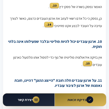
23.
האמור נפסק בשורה של פסקי דין
.
כן, נפסק כי כל אדם רשאי לעזוב את ארגון העובדים כרצונו, כאשר לצורך
24.
עזיבה על העובד לבצע אקט פוזיטיבי
.
10. ארגון עובדים יכול להיות פוליטי ובלבד שפעילותו אינה בלתי
חוקית.
אין בזיקה אידאולוגית פוליטית של גוף כדי לפסול אותו מלפעול כארגון
25.
עובדים
.
11. על ארגון עובדים חלה חובת "הייצוג ההוגן" דהיינו, חובת
נאמנות של ארגון לציבור עובדיו.
על ארגון העובדים להפעיל שיקול דעת בהגינות, בסבירות, בלא שקילת
בדיקת זכאות
יצירת קשר
26.
שיקולים זרים, מתוך שוויון ובלא הפליה
.