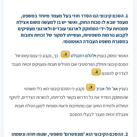
1. הסכם קיבוצי הנו הסדר חוזי בעל מעמד מיוחד במשפט,
מעמד שבא לו מכוח החוק, ואשר יש בו למעשה משום אצילת
סמכויות על-ידי המחוקק לארגוני עובדים ולארגוני מעסיקים
לקבוע נורמות משפטיות, ועשייתו למקור של זכויות וחובות
במסגרת משפט העבודה האוטונומי.
1.
האמור נפסק בעניין
וילהלם רוזנבלט
. כך, נקבע כי עצם קיומו של
הסכם קיבוצי והחלק הנורמטיבי שבו מטילים חובות ומעניקים זכויות מעבר
2.
לצדדים להסכם
.
3.
בעניין
אונ' תל-אביב
נקבע כי הסכם קיבוצי הוא כלי משפטי
שהמחוקק הסדיר את כל הדרוש בקשר לכריתתו, לכשרות הצדדים, להיקף
תחולתו ולמידת החיוב שבו מתחייבות ודאות וסופיות למען הטלת חובות
והגבלת זכויות מעבר לבעלי ההסכם.
2. ההסכם הקיבוצי הוא 'מונסטרום' משפטי, שגופו חוזה ונשמתו