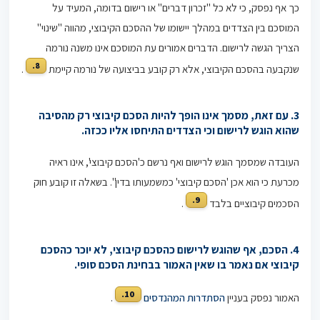
כך אף נפסק, כי לא כל "זכרון דברים" או רישום בדומה, המעיד על
המוסכם בין הצדדים במהלך יישומו של ההסכם הקיבוצי, מהווה "שינוי"
הצריך הגשה לרישום. הדברים אמורים עת המוסכם אינו משנה נורמה
8.
שנקבעה בהסכם הקיבוצי, אלא רק קובע בביצועה של נורמה קיימת
.
3. עם זאת, מסמך אינו הופך להיות הסכם קיבוצי רק מהסיבה
שהוא הוגש לרישום וכי הצדדים התיחסו אליו ככזה
.
העובדה שמסמך הוגש לרישום ואף נרשם כ'הסכם קיבוצי', אינו ראיה
מכרעת כי הוא אכן 'הסכם קיבוצי' כמשמעותו בדין". בשאלה זו קובע חוק
9.
הסכמים קיבוציים בלבד
.
4. הסכם, אף שהוגש לרישום כהסכם קיבוצי, לא יוכר כהסכם
קיבוצי אם נאמר בו שאין האמור בבחינת הסכם סופי.
10.
האמור נפסק בעניין
הסתדרות המהנדסים
.