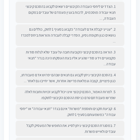
1. הצדדים ליחסי העבודה הקיבוציים רשאים לקבוע בהסכם קיבוצי
תנאי עבודה מוסכמים, לרבות בענין מעמדם של עובדים במקום
העבודה, ...
2. "ענייני קבלת אדם לעבודה" כקבוע בסעיף 1 לחוק, כוללים גם
נושאים כגון תקופת נסיון, הסדרי קבלה לעבודה והוראות ביחס למכרז
...
3. הוראה בהסכם קיבוצי הקובעת חובה על עובד שלא לגלות סודות
מקצועיים וידע סודי שהגיע אליו בעת העסקתו הינה בגדר "תנאי
עבודה...
4. בהסכם הקיבוצי ניתן לקבוע גם תנאים שבהם יפרוש אדם מעבודתו,
כגון פיצויים, קצבה וגמלאות פרישה אחרות, אשר יחייבו גם לאחר ...
5. למרות האמור, הסכם קיבוצי אינו יכול לקבוע זכויות וחובות לאלה
שפרשו מעבודתם טרם כניסת ההסכם הקיבוצי לתוקפו.
6. קביעת תקנים ותוספת "משרות" אינם בגדר "תנאי עבודה" או "יחסי
עבודה" כמשמעותם בסעיף 1 לחוק.
7. במסגרת הסכם קיבוצי ניתן לסייג את החופש של המעסיק לקבל
עובדים ולאייש משרות.