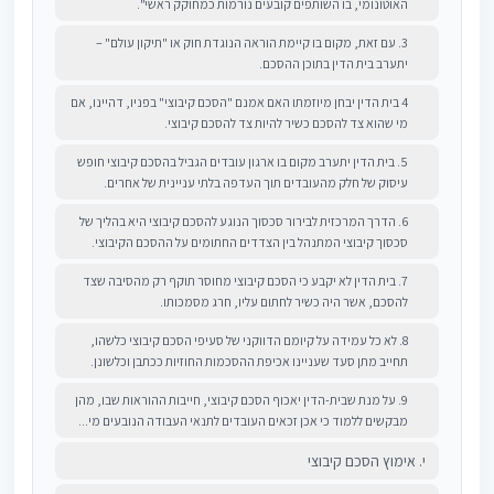
האוטונומי, בו השותפים קובעים נורמות כמחוקק ראשי".
3. עם זאת, מקום בו קיימת הוראה הנוגדת חוק או "תיקון עולם" –
יתערב בית הדין בתוכן ההסכם.
4 בית הדין יבחן מיוזמתו האם אמנם "הסכם קיבוצי" בפניו, דהיינו, אם
מי שהוא צד להסכם כשיר להיות צד להסכם קיבוצי.
5. בית הדין יתערב מקום בו ארגון עובדים הגביל בהסכם קיבוצי חופש
עיסוק של חלק מהעובדים תוך העדפה בלתי עניינית של אחרים.
6. הדרך המרכזית לבירור סכסוך הנוגע להסכם קיבוצי היא בהליך של
סכסוך קיבוצי המתנהל בין הצדדים החתומים על ההסכם הקיבוצי.
7. בית הדין לא יקבע כי הסכם קיבוצי מחוסר תוקף רק מהסיבה שצד
להסכם, אשר היה כשיר לחתום עליו, חרג מסמכותו.
8. לא כל עמידה על קיומם הדווקני של סעיפי הסכם קיבוצי כלשהו,
תחייב מתן סעד שעניינו אכיפת ההסכמות החוזיות ככתבן וכלשונן.
9. על מנת שבית-הדין יאכוף הסכם קיבוצי, חייבות ההוראות שבו, מהן
מבקשים ללמוד כי אכן זכאים העובדים לתנאי העבודה הנובעים מי...
י. אימוץ הסכם קיבוצי