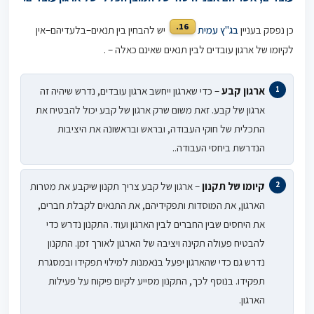
16.
כן נפסק בעניין
בג"ץ עמית
יש להבחין בין תנאים
–
בלעדיהם
–
אין
לקיומו של ארגון עובדים לבין תנאים שאינם כאלה – .
ארגון קבע
– כדי שארגון ייחשב ארגון עובדים, נדרש שיהיה זה
ארגון של קבע. זאת משום שרק ארגון של קבע יכול להבטיח את
התכלית של חוקי העבודה, ובראש ובראשונה את היציבות
הנדרשת ביחסי העבודה..
קיומו של תקנון
– ארגון של קבע צריך תקנון שיקבע את מטרות
הארגון, את המוסדות ותפקידיהם, את התנאים לקבלת חברים,
את היחסים שבין החברים לבין הארגון ועוד. התקנון נדרש כדי
להבטיח פעולה תקינה ויציבה של הארגון לאורך זמן. התקנון
נדרש גם כדי שהארגון יפעל בנאמנות למילוי תפקידו ובמסגרת
תפקידו. בנוסף לכך, התקנון מסייע לקיום פיקוח על פעילות
הארגון.