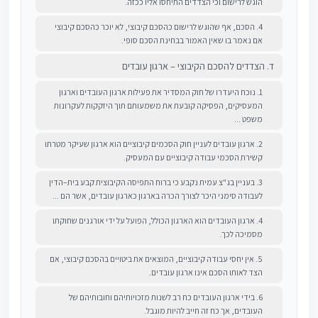
הוגש לרישום וכי הצדדים התיחסו אליו ככזה.
4. הסכם, אף שהוגש לרישום כהסכם קיבוצי, לא יוכר כהסכם קיבוצי
אם נאמר בו שאין האמור בבחינת הסכם סופי.
ד. הצדדים להסכם הקיבוצי – ארגון עובדים
1. נוכח היעדרו של חוק המסדיר את פעילות ארגון העובדים וארגון
המעסיקים, הפסיקה קובעת את משמעותם תוך היזקקות לעקרונות
משפט ...
2. ארגון עובדים לעניין חוק הסכמים קיבוציים הוא ארגון שעיקר מטרתו
קשירת הסכמי עבודה קיבוציים עם המעסיק.
3. בעניין בג"צ עמית נקבע כי ברוח התפיסה הקיבוצית קבע בית–הדין
לעבודה סימני היכר לצורך הכרה בארגון כארגון עובדים, אשר הם ...
4. ארגון העובדים הוא הארגון הכולל, הפועל על ידי אורגנים שחוקתו
מסמיכה לכך.
5. אין יחסי עבודה קיבוציים, המוצאים את ביטויים בהסכם קיבוצי, אם
הצד לאותו הסכם אינו ארגון עובדים.
6. בידי ארגון העובדים כח רב לשנות מזכויותיהם וחובותיהם של
העובדים, אך כח זה חייב להיות מוגבל.