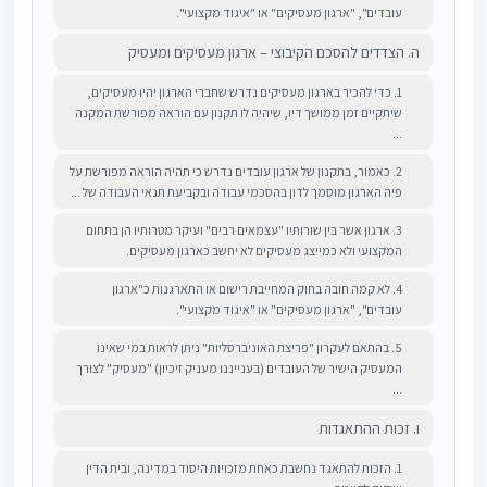
עובדים", "ארגון מעסיקים" או "איגוד מקצועי".
ה. הצדדים להסכם הקיבוצי – ארגון מעסיקים ומעסיק
1. כדי להכיר בארגון מעסיקים נדרש שחברי הארגון יהיו מעסיקים,
שיתקיים זמן ממושך דיו, שיהיה לו תקנון עם הוראה מפורשת המקנה
...
2. כאמור, בתקנון של ארגון עובדים נדרש כי תהיה הוראה מפורשת על
פיה הארגון מוסמך לדון בהסכמי עבודה ובקביעת תנאי העבודה של ...
3. ארגון אשר בין שורותיו "עצמאים רבים" ועיקר מטרותיו הן בתחום
המקצועי ולא כמייצג מעסיקים לא יחשב כארגון מעסיקים.
4. לא קמה חובה בחוק המחייבת רישום או התארגנות כ"ארגון
עובדים", "ארגון מעסיקים" או "איגוד מקצועי".
5. בהתאם לעקרון "פריצת האוניברסליות" ניתן לראות במי שאינו
המעסיק הישיר של העובדים (בענייננו מעניק זיכיון) "מעסיק" לצורך
...
ו. זכות ההתאגדות
1. הזכות להתאגד נחשבת כאחת מזכויות היסוד במדינה, ובית הדין