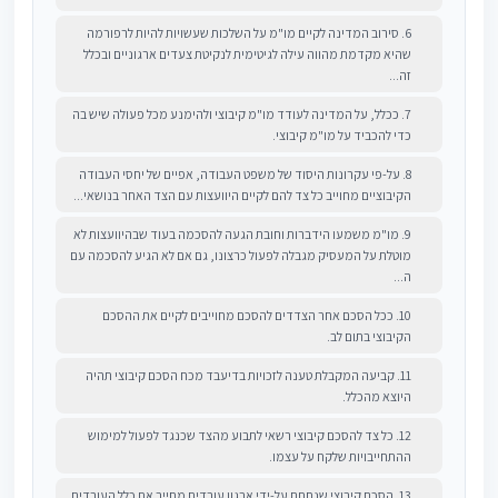
6. סירוב המדינה לקיים מו"מ על השלכות שעשויות להיות לרפורמה
שהיא מקדמת מהווה עילה לגיטימית לנקיטת צעדים ארגוניים ובכלל
זה...
7. ככלל, על המדינה לעודד מו"מ קיבוצי ולהימנע מכל פעולה שיש בה
כדי להכביד על מו"מ קיבוצי.
8. על-פי עקרונות היסוד של משפט העבודה, אפיים של יחסי העבודה
הקיבוציים מחוייב כל צד להם לקיים היוועצות עם הצד האחר בנושאי...
9. מו"מ משמעו הידברות וחובת הגעה להסכמה בעוד שבהיוועצות לא
מוטלת על המעסיק מגבלה לפעול כרצונו, גם אם לא הגיע להסכמה עם
ה...
10. ככל הסכם אחר הצדדים להסכם מחוייבים לקיים את ההסכם
הקיבוצי בתום לב.
11. קביעה המקבלת טענה לזכויות בדיעבד מכח הסכם קיבוצי תהיה
היוצא מהכלל.
12. כל צד להסכם קיבוצי רשאי לתבוע מהצד שכנגד לפעול למימוש
ההתחייבויות שלקח על עצמו.
13. הסכם קיבוצי שנחתם על-ידי ארגון עובדים מחייב את כלל העובדים