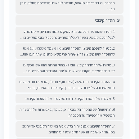
הרחבה, בגדר סכסוך משפטי, תורמת לוודאות ומצמצמת מחלוקות בין
הצדד...
יב. הסדר קיבוצי
1. הסדר שהוא פרי הסכמה בין מעסיק לנציגות עובדים, שאינו מגיע
לכלל הסכם קיבוצי, באשר לא כל המתחייב להסכם קיבוצי מתקיים בו ...
2. בניגוד להסכם קיבוצי, להסדר קיבוצי אין מעמד משפטי, ועל מנת
שההסדר יהיה קיבוצי נדרש שיהיה פרי משא ומתן וכן שתהיה בו אות...
3. מקורו של ההסדר הקיבוצי הוא לא בחוק החרות והוא אינו אכיף על
ידי ביתי המשפט, מקורו במציאות של יחסי העבודה והמעוניינים ב...
4. ההסדר הקיבוצי הינו שיטה (ולאו דווקא חוזית), שבמסגרתה נקבעים
תנאי העבודה של ציבור עובדים בדרך קיבוצית נורמטיבית, בתנאי...
5. מעמדו של ההסדר הקיבוצי נחות ממעמדו של ההסכם הקיבוצי.
6. "נחיתותו" של ההסדר הקיבוצי היא, בעיקר, באפשרות של התנערות
המעסיק מה"כפייה" של הסכם זה.
7. ההסדר הקיבוצי אמנם יהיה בלתי אכיף במישור הקיבוצי אך ייחשב
במישור האישי כחוזה אשר חלים עליו דיני החוזים.