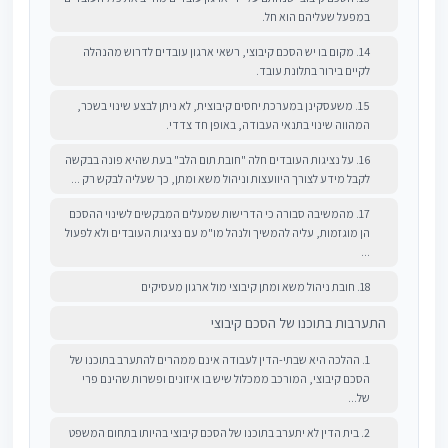
במפעל שעליהם הוא חל.
14. מקום בו יש הסכם קיבוצי, רשאי ארגון עובדים לדרוש מהנהלה
לקיים בירור בתלונת עובד.
15. משעסקינן במערכת יחסים קיבוצית, לא ניתן לבצע שינוי בשכר,
המהווה שינוי בתנאי העבודה, באופן חד צדדי.
16. על נציגות העובדים חלה "חובת תום הלב" בעת שהיא פונה בבקשה
לקבל מידע לצורך היוועצות וניהול משא ומתן, כך שעליה לבקש רק ...
17. מהמשיבה סבורה כי הדרישות שמעלים המבקשים לשינוי ההסכם
הן מוגזמות, עליה להמשיך ולנהל מו"מ עם נציגות העובדים ולא לפעול
...
18. חובת ניהול משא ומתן קיבוצי מול ארגון מעסיקים
התערבות בתוכנו של הסכם קיבוצי
1. ההלכה היא שבתי-הדין לעבודה אינם ממהרים להתערב בתוכנו של
הסכם קיבוצי, המורכב ממכלול שיש בו איזונים ופשרות שהינם פרי
של...
2. בית הדין לא יתערב בתוכנו של הסכם קיבוצי בהיותו בתחום המשפט