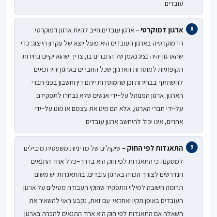
עובדים
.
ארגון דמוקרטי
– ארגון עובדים חייב להיות ארגון דמוקרטי.
הדמוקרטיה בארגון העובדים היא פועל יוצא של עקרון הייצוג
:
כדי
שהארגון יהיה נציג נאמן של החברים בו, צריך שהוא יקיים בחירות
תקופתיות למוסדות הארגון; שכל החברים בארגון יהיו זכאים
להשתתף בבחירות וכן שהמוסדות ייתנו דין וחשבון בפני חברי
הארגון. ארגון המנוהל על
–
ידי אנשים שלא נבחרו לתפקידם
על-ידי חברי הארגון, אלא הם מינו את עצמם או מונו על
–
ידי
אחרים, אינו יכול להיחשב ארגון עובדים.
התאגדות לפי החוק
– שיקולים של מדיניות משפטית מובילים
למסקנה כי
התאגדות לפי חוק היא בדרך
–
כלל אחד התנאים
הנדרשים לצורך הכרה בארגון עובדים. בהתאגדות יש משום
תרומה חשובה למילוי התפקיד שחוקי העבודה מטילים על ארגון
העובדים באופן תקין ואחראי. עם זאת, נקבע ראוי להשאיר את
השאלה אם התאגדות לפי חוק היא אחד התנאים להכרה בארגון