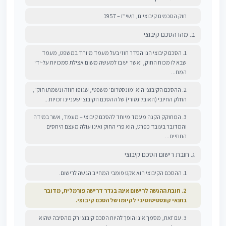
חוק הסכמים קיבוציים, תשי"ז – 1957
ב. מהו הסכם קיבוצי
1. הסכם קיבוצי הנו הסדר חוזי בעל מעמד מיוחד במשפט, מעמד
שבא לו מכוח החוק, ואשר יש בו למעשה משום אצילת סמכויות על-ידי
המח...
2. ההסכם הקיבוצי הוא 'מונסטרום' משפטי, שגופו חוזה ונשמתו חוק",
החלק החיובי (האובליגטורי) של ההסכם הקיבוצי שעניינו זכויות...
3. המחוקק הקנה מעמד מיוחד להסכם קיבוצי – מעמד, אשר במידה
והמדובר בעובד כפרט, הוא פרי החוק ואינו עולה מעצם היחסים
החוזיים...
ג. חובת רישום הסכם קיבוצי
1. ההסכם הקיבוצי הוא אקט פומבי המחייב הגשה לרישום.
2. חובת ההגשה לרישום אינה בגדר דרישה פורמלית, מדובר
בתנאי קונסטיטוטיבי לקיומו של הסכם קיבוצי.
3. עם זאת, מסמך אינו הופך להיות הסכם קיבוצי רק מהסיבה שהוא