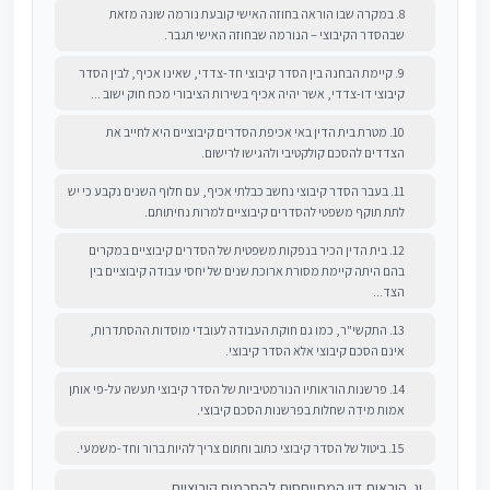
8. במקרה שבו הוראה בחוזה האישי קובעת נורמה שונה מזאת
שבהסדר הקיבוצי – הנורמה שבחוזה האישי תגבר.
9. קיימת הבחנה בין הסדר קיבוצי חד-צדדי, שאינו אכיף, לבין הסדר
קיבוצי דו-צדדי, אשר יהיה אכיף בשירות הציבורי מכח חוק ישוב ...
10. מטרת בית הדין באי אכיפת הסדרים קיבוציים היא לחייב את
הצדדים להסכם קולקטיבי ולהגישו לרישום.
11. בעבר הסדר קיבוצי נחשב כבלתי אכיף, עם חלוף השנים נקבע כי יש
לתת תוקף משפטי להסדרים קיבוציים למרות נחיתותם.
12. בית הדין הכיר בנפקות משפטית של הסדרים קיבוציים במקרים
בהם היתה קיימת מסורת ארוכת שנים של יחסי עבודה קיבוציים בין
הצד...
13. התקשי"ר, כמו גם חוקת העבודה לעובדי מוסדות ההסתדרות,
אינם הסכם קיבוצי אלא הסדר קיבוצי.
14. פרשנות הוראותיו הנורמטיביות של הסדר קיבוצי תעשה על-פי אותן
אמות מידה שחלות בפרשנות הסכם קיבוצי.
15. ביטול של הסדר קיבוצי כתוב וחתום צריך להיות ברור וחד-משמעי.
יג. הוראות דין המתייחסות להסכמים קיבוציים