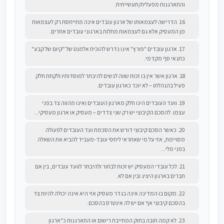
והתארגנות מפעלית/תעשייתית.
16. הדרישה לעצמאותו של ארגון עובדים אינה מתייחסת רק לעצמאות
מן המעסיק אלא גם לעצמאות מתלות בארגוני עובדים אחרים.
17. ארגון עובדים "פורץ" אינו נדרש להוכיח אלמנט של "קיום של קבע"
כתנאי סף מקדמי.
18. ארגון אשר אין בו זכות שווה לנשים להיבחר למוסדותיו ולקחת חלק
פעיל בהנהלתו – לא יוכר כארגון עובדים.
19. וועד העובדים הינו חלק מארגון העובדים ואינו מהווה צד בפני
עצמו. להסכם הקיבוצי יש רק שני צדדים – מעסיק או ארגון מעסיקי...
20. כאשר הסכם קיבוצי דורש את הסכמת ועד העובדים לפעולה
מסויימת, אזי על מי שאחראי ליחסי עובד-מעביד להביא את השאלה
בפני מלי...
21. לכל עובדי המעסיק יש זכות לבחור ולהיבחר לוועד עובדים, בין אם
חברים בארגון היציג ובין אם לא.
22. מקום בו המדינה אינה בגדר מעסיק אזי היא אינה יכולה להיות צד
בהסכם קיבוצי אף אם יש לה אינטרס בהסכם.
23. לא קמה חובה בחוק המחייבת רישום או התארגנות כ"ארגון