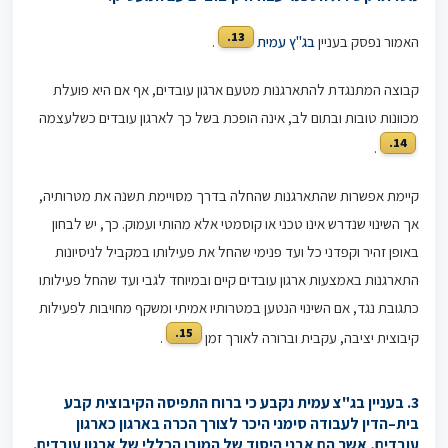
13.
האמור נפסק בעניין
בג"ץ עמית
.
קבוצה המתנגדת להתארגנות מטעם ארגון עובדים, אף אם היא פועלת
מכוונות טובות ובתום לב, אינה הופכת בשל כך לארגון עובדים כשלעצמה
14.
.
קיימת אפשרות שהתארגנות שהחלה בדרך מסויימת תשנה את מטרותיה,
אך השינוי שנדרש אינו טכני או קוסמטי אלא מהותי ועמוק. כך, יש לבחון
באופן זהיר וקפדני כל ועד פנימי שהחל את פעילותו במקביל לניסיונות
התארגנות באמצעות ארגון עובדים קיים ובמיוחד לגבי ועד שהחל פעילותו
כתגובת נגד, אם השינוי הנטען במטרותיו אמיתי ומשקף מחויבות לפעילות
15.
קיבוצית יציבה, עקבית וברורה לאורך זמן
.
3. בעניין בג"צ עמית נקבע כי ברוח התפיסה הקיבוצית קבע
בית
–
הדין לעבודה סימני היכר לצורך הכרה בארגון כארגון
עובדים, אשר הם אבני היסוד של המובן הכללי של ארגון עובדים.