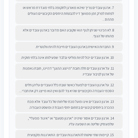
7. ארגון עובדים צריך שיהא מאורגן לתקופה בלתי מוגדרת מראש או
לפחות לפרק זמן ממושך דיו להבטחת היחסים הקיבוציים העולים
מההס...
8. לא הכינוי שניתן לגוף הוא שקובע האם מדובר בארגון עובדים אלא
מהותו של הגוף.
9. החברות האישית בארגון העובדים חייבת להיות וולנטרית.
10. ארגון עובדים יכול להיות פוליטי ובלבד שפעילותו אינה בלתי חוקית.
11. על ארגון עובדים חלה חובת "הייצוג ההוגן" דהיינו, חובת נאמנות
של ארגון לציבור עובדיו.
12. על ארגון העובדים לפעול כאשר טובת כלל העובדים עליהן חלים
הסכמי העבודה הקיבוציים שהיא צד להם ואין הוא מייצג רק את חברי...
13. ארגון העובדים אינו פועל מכח שליחות של כל עובד אלא מכח
ההכרה ביחסים קיבוציים בתחום יחסי העבודה ומשפט העבודה.
14. ארגון עובדים אסור שיהיה "ארגון מטעם" או "איגוד מפעלי",
שלמעסיק שליטה או השפעה עליו.
15. קיימות שתי שיטות להתארגנות עובדים: התארגנות מקצועית