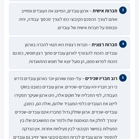
חברות אישית
– ארגון עובדים, המייצג את העובדים ומחייב
אותם לצורך ההסכם הקיבוצי כמו לצורך סכסוך עבודה, יהיה
מבוסס על חברות אישית של עובדים.
חברות רצונית
– חברות רצונית היא תנאי להכרה בארגון
עובדים. הזכות להצטרף לארגון עובדים מתוך רצון חופשי, כמו גם
הזכות לפרוש ממנו, הן פועל יוצא של חופש ההתאגדות.
רוב חבריו שכירים
– על
–
מנת שארגון יוכר כארגון עובדים נדרש
כי רוב חבריו יהיו עובדים
–
שכירים. ארגון
עובדים כמובנו בחוקי
העבודה, לפי התכלית של חוקים אלה, הינו ארגון שעיקר תפקידו
לייצג את העובדים כלפי המעביד שלהם, ואלה הם, כמובן,
עובדים
–
שכירים. ארגון שחלק גדול מחבריו אינם עובדים
–
שכירים
יצטרך לחלק את הנאמנות שלו ולפזר את המשאבים שלו בין
הפעילות במישור הקיבוצי לבין פעילויות אחרות. אין הצדקה
להסמיך ארגון עובדים לכרות הסכם קיבוצי אשר יחייב גם עובדים