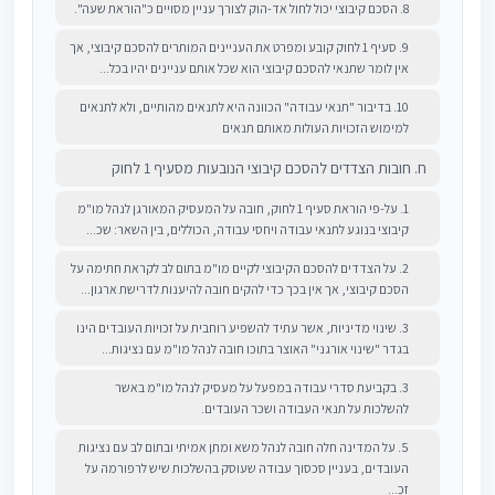
8. הסכם קיבוצי יכול לחול אד-הוק לצורך עניין מסויים כ"הוראת שעה".
9. סעיף 1 לחוק קובע ומפרט את העניינים המותרים להסכם קיבוצי, אך
אין לומר שתנאי להסכם קיבוצי הוא שכל אותם עניינים יהיו בכל...
10. בדיבור "תנאי עבודה" הכוונה היא לתנאים מהותיים, ולא לתנאים
למימוש הזכויות העולות מאותם תנאים
ח. חובות הצדדים להסכם קיבוצי הנובעות מסעיף 1 לחוק
1. על-פי הוראת סעיף 1 לחוק, חובה על המעסיק המאורגן לנהל מו"מ
קיבוצי בנוגע לתנאי עבודה ויחסי עבודה, הכוללים, בין השאר: שכ...
2. על הצדדים להסכם הקיבוצי לקיים מו"מ בתום לב לקראת חתימה על
הסכם קיבוצי, אך אין בכך כדי להקים חובה להיענות לדרישת ארגון...
3. שינוי מדיניות, אשר עתיד להשפיע רוחבית על זכויות העובדים הינו
בגדר "שינוי אורגני" האוצר בתוכו חובה לנהל מו"מ עם נציגות...
3. בקביעת סדרי עבודה במפעל על מעסיק לנהל מו"מ באשר
להשלכות על תנאי העבודה ושכר העובדים.
5. על המדינה חלה חובה לנהל משא ומתן אמיתי ובתום לב עם נציגות
העובדים, בעניין סכסוך עבודה שעוסק בהשלכות שיש לרפורמה על
זכ...