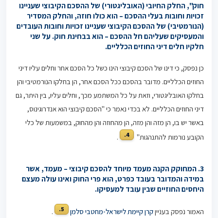
חוק", החלק החיובי (האובליגטורי) של ההסכם הקיבוצי שעניינו
זכויות וחובות בעלי ההסכם – הוא כולו חוזה, והחלק המסדיר
(הנורמטיבי) של ההסכם הקיבוצי שעניינו זכויות וחובות העובדים
והמעסיקים שעליהם חל ההסכם – הוא בבחינת חוק. על שני
חלקיו חלים דיני החוזים הכלליים.
כן נפסק, כי דינו של הסכם קיבוצי הינו כשל כל הסכם אחר וחלים עליו דיני
החוזים הכלליים. מדובר בהסכם ככל הסכם אחר, הן בחלקו הנורמטיבי והן
בחלקו האובליגטורי, וזאת על כל המשתמע מכך, וחלים עליו, בין היתר, גם
דיני החוזים הכלליים. לא בכדי נאמר כי "הסכם קיבוצי הוא אנדרוגינוס,
באשר יש בו, הן מזה והן מזה, הן מהחוזה והן מהחוק, במשמעות של כלי
4.
הקובע נורמות להתנהגות"
.
3. המחוקק הקנה מעמד מיוחד להסכם קיבוצי – מעמד, אשר
במידה והמדובר בעובד כפרט, הוא פרי החוק ואינו עולה מעצם
היחסים החוזיים שבין עובד למעסיקו.
5.
האמור נפסק בעניין
קרן קיימת לישראל-מחטבי סלמן
.