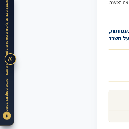
האתר בתקופת הרצה · נשמח לקבל הערות והארות ונפעל מיידית ליישמן
את הטענה.
בעמותות,
 על השכר
β