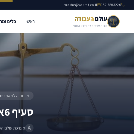
moshe@vakrat.co.il
052-8603226
עולם
העבודה
ראשי
כלים ומח
סעיף 6א לחוק – פרסום מידע
כללי
מבית עו״ד משה וקרט ושות'
חזרה למאמרים
סעיף 6א לחוק – פרסום מידע
מערכת עולם הע