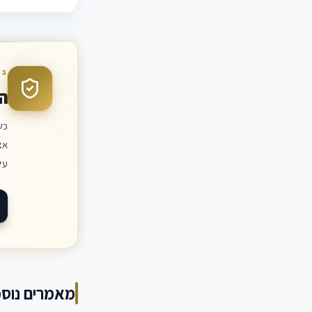
בד
ה
כש
אצ
על
מאמרים נוספ