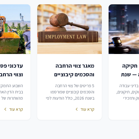
 חקיקה
מאגר צווי הרחבה
עדכוני פס
 — שנת
והסכמים קיבוציים
וצווי הרח
בדיני עבודה — שנת
3.07.2026
 בדיני עבודה
5 פריטים של צווי הרחבה
השבוע התמקד
2026
20 — חוקים, תיקונים,
והסכמים קיבוציים שפורסמו
בבית הדין הארצ
 ותזכירי
בשנת 2026, כולל הודעות לפי
מהוותרות של ד
כולל צווי
חוק הסכמים קיבוציים בילקוט
וזכויות רשות: 
קרא עוד
קרא עוד
יבוציים
פרסומים. מאגר זה אינו כולל
התערבות שיפו
.
תיקוני חקיקה אחרים בדיני
מנהליות של רשו
עבודה (ראה מאגר נפרד).
גמישות פרוצדו
המשרתים במילוא
שינויים תקנוני