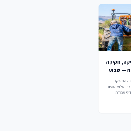
יקה, חקיקה
בה — שבוע
19-2
ה הפסיקה
י בשלוש סוגיות
יני עבודה
הגבלה על
טית בהחלטות
יות רישוי, יחסי
רלית לעובדים
ים, וסיווג
ים…