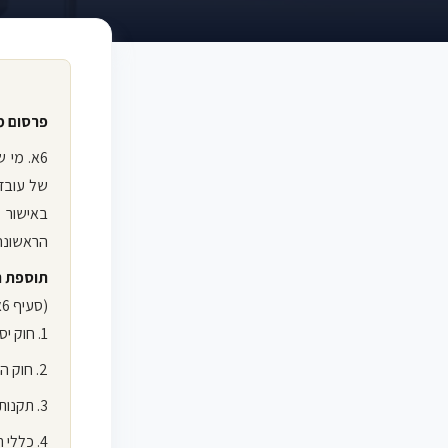
פרסום מ
6א. מי 
של עובדי
באישור 
הראשונה
תוספת ר
(סעיף 6א)
1. חוק יסודות התקציב, התשמ"ה-1985 – סעיף 33;
2. חוק העמותות, התש"ם-1980 – סעיף 36(ב);
3. תקנות ניירות ערך (דוחות תקופתיים ומיידים), התש"ל-1970 – סעיף 21;
4. כללי תאגידי מים וביוב (דוחות תקופתיים ומיידים), התש"ע-2010 – סעיף 11(5).