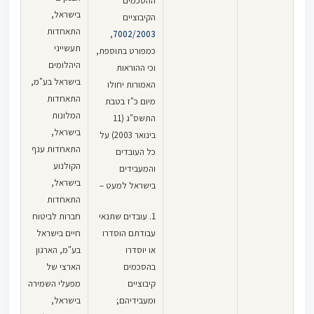
ההסכמים
בישראל,
הקיבוציים
התאחדות
,
7002/2003
תעשייני
כמפורט בתוספת,
היהלומים
וכי ההוראות
בישראל בע"מ,
האמורות יחולו
התאחדות
מיום כ"ז בטבת
המלונות
התשס"ג (11
בישראל,
בינואר 2003) על
התאחדות ענף
כל העובדים
הקולנוע
והמעבידים
בישראל,
בישראל למעט –
התאחדות
1. עובדים שתנאי
חברות לביטוח
עבודתם הוסדרו
חיים בישראל
או יוסדרו
בע"מ, הארגון
בהסכמים
הארצי של
קיבוציים
מפעלי השמירה
ומעבידיהם;
בישראל,