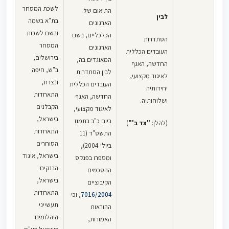
לפיכך הסכימו
לשכת המסחר
התיאום של
הצדדים
לבין
בת"א בשמה
הארגונים
כדלקמן:
ובשם לשכות
הכלכליים, בשם
הסתדרות
המסחר
הארגונים
העובדים הכללית
1. המבוא מהווה
1. לא הורחב.
בירושלים,
המאוגדים בה,
החדשה, האגף
חלק בלתי נפרד
ב"ש, חיפה
לבין הסתדרות
לאיגוד מקצועי,
של הסכם זה.
ונצרת,
העובדים הכללית
יחידותיה
התאחדות
החדשה, האגף
ושלוחותיה.
הקבלנים
לאיגוד מקצועי,
שיעור
2. שיעור החזר
2. שיעור החזר
הערות הסכם
בישראל,
ביום כ"ב בתמוז
(להלן:
"צד ב'"
)
החזר
הוצאות הנסיעה
הוצאות הנסיעה
קיבוצי
התאחדות
התשס"ד (11
הוצאות
מיום 1.1.2003
יהיה עד 20.76
הסוחרים
ביולי 2004),
(1) בדיון
הנסיעה
יהיה עד 20.76 ₪
שקלים חדשים
בישראל, איגוד
ומספרו בפנקס
(1)
(1)(2)
תשן/7-1
ליום עבודה.
ליום עבודה.
הבנקים
ההסכמים
(2)
אליקים נ'
בישראל,
הקיבוציים
אורינט קולור
התאחדות
7016/2004
, וכי
תעשיות צילום
תעשייני
ההוראות
(1984) בע"מ
,
היהלומים
האמורות,
פד"ע כג(1)