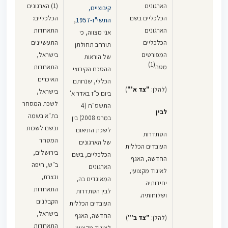
הארגונים
(1) הארגונים
קיבוציים,
בהסכמה על
עלות נסיעה
הכלכליים בשם
הכלכליים:
התשי"ז-1957
,
שכר נטו לצורך
בתחבורה
הארגונים
התאחדות
אני מצווה, כי
קביעה כי השכר
ציבורית. בכל
הכלכליים
התעשיינים
תורחב תחולתן
כולל דמי
מקרה, הזכאות
המפורטים
בישראל,
של הוראות
נסיעה, אלא
קמה זאת
(1)
מטה
התאחדות
ההסכם הקיבוצי
נדרשת הסכמה
בתנאי שהעובד
האיכרים
הכללי, שנחתם
מפורשת וחד
אינו מוסע על
(להלן:
"צד א'"
)
בישראל,
ביום כ"ז באדר א'
משמעית.
חשבון
לשכת המסחר
התשס"ח (4
המעסיק,
לבין
בת"א בשמה
במרס 2008) בין
לצד זאת,
כקבוע בסעיף
ובשם לשכות
לשכת התיאום
נקבע בעע
6.
הסתדרות
המסחר
של הארגונים
1144/04‏ ‏
העובדים הכללית
בירושלים,
הכלכליים, בשם
אברהם מרחיב
האמור נפסק
החדשה, האגף
ב"ש, חיפה
הארגונים
נ' אברהם
לעניין צו
לאיגוד מקצועי,
ונצרת,
המאוגדים בה,
מרחיב
,
ההרחבה אך
יחידותיה
התאחדות
לבין הסתדרות
21.12.2006 כי
רלוונטי גם
ושלוחותיה.
הקבלנים
העובדים הכללית
מקום בו גדל
להוראות
בישראל,
החדשה, האגף
שכרו של
ההסכם הקיבוצי
(להלן:
"צד ב'"
)
התאחדות
לאיגוד מקצועי,
העובד בשיעור