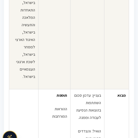
בישראל,
התאחדות
בדב"ע נז/3-79
המלאכה
הסוכנות
והתעשיה
היהודית לארץ
בישראל,
ישראל נ'
האיגוד הארצי
רוטנברג
, פ"ד
למסחר
לב(1999) 91 –
בישראל,
נפסק, כי
לשכת ארגוני
הסכמת העובד
העצמאיים
לכלול דמי
בישראל.
נסיעה בשכרו
חייבת להיות
מפורשת
מבוא
בעניין: עדכון סכום
תוספת
–
וחד
משמעית.
השתתפות
ההוראות
בהוצאות הנסיעה
ב
דב"ע 3-63/98
המורחבות
לעבודה וממנה.
גלי בובליל –
א.א.צ. שירותים
הואיל: והצדדים
משפטיים