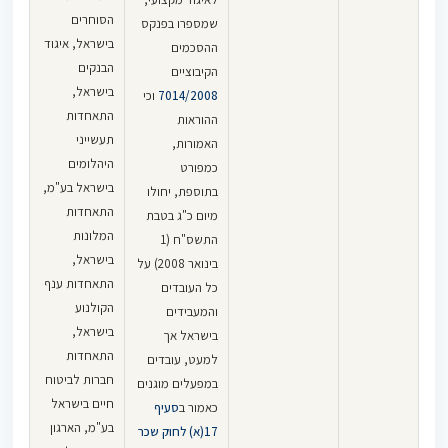
[ראו לעניין זה
הסוחרים
שמספרו בפנקס
של 20% מבלי
גם: עע 1342-
בישראל, איגוד
ההסכמים
שניתן הסבר
01-11‏
‏ יוסף
הבנקים
הקיבוציים
להעלאה, סביר
בשאראת נ'
בישראל,
7014/2008
וכי
שהשינוי חל
ראובן באלי
,
התאחדות
ההוראות
באופן שהשכר
26.11.2013].
תעשייני
האמורות,
כלל תשלום
היהלומים
כך, העובד יהיה
כמפורט
עבור הוצאות
בישראל בע"מ,
זכאי לדמי
בתוספת, יחולו
נסיעה.
התאחדות
נסיעה גם
מיום כ"ג בטבת
המלונות
(2) לעניין
כאשר נסע
התשס"ח (1
בישראל,
הוצאות נסיעה
ברכבו הפרטי
בינואר 2008) על
בשבתות וחג
התאחדות ענף
[ראו עוד: עע
כל העובדים
הקולנוע
נפסק בברע
18/03
‏ ‏
ניר
והמעבידים
בישראל,
36959-06-15‏ ‏
רענן, עו"ד נ'
בישראל אך
התאחדות
‏MUSABAL
עו"ד דגני
למעט, עובדים
ABDALLA‏ נ'
חברות לביטוח
שפירא ושות'
‏,
במפעלים מוגנים
חיים בישראל
טלרן אחזקות
12.9.2006; עע
כאמור ב
סעיף
ונקיון (2000)
בע"מ, הארגון
15231-12-11‏ ‏
17(א) לחוק שכר