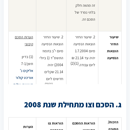
זה מהווה חלק
ונקיון (2000)
בלתי נפרד של
בע"מ
,
הסכם זה.
15.7.2015, כי
על המעסיקה
מוטלת החובה
שיעור
2. שיעור החזר
2. שיעור החזר
הערות הסכם
להוכיח כי
החזר
הוצאות הנסיעה
הוצאות הנסיעה
קיבוצי
מילאה חובתה
הוצאות
מיום 1.7.2004
מיום י"ב בתמוז
כלפי המבקש
(1) בדיון
הנסיעה
יהיה עד 21.14 ₪
התשס"ד (1 ביולי
לממן נסיעותיו
(1)(2)
תשן/7-1
ליום עבודה.
2004) יהיה
לעבודה וממנה
אליקים נ'
21.14 שקלים
בשבתות
אורינט קולור
חדשים ליום
ובחגים עד
(1)(2)
תעשיות צילום
עבודה.
לשיעור
(1984) בע"מ
,
המקסימאלי
פד"ע כג(1)
ג. הסכם וצו מתחילת שנת 2008
כנקוב בצו
נפסק, כי ניתן
ההרחבה.
להסכים עם
עובד על שכר
הזכות/
הוראות ההסכם
הוראות צו
הערות צו
הכולל דמי
הערות
החובה