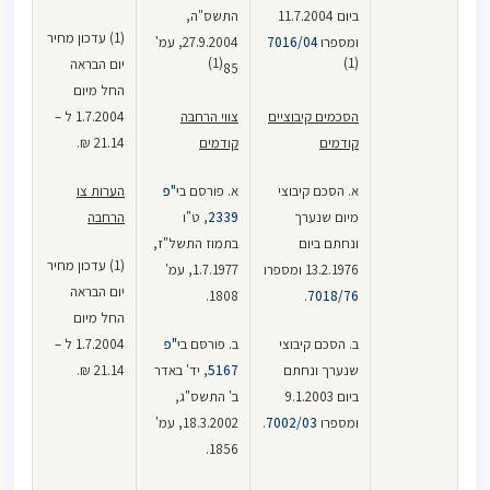
בהוצאות הנסיעה
ביום 11.7.2004
התשס"ה,
המורחבות
לעבודה וממנה.
(1) עדכון מחיר
ומספרו
7016/04
27.9.2004, עמ'
(1)
(1)
יום הבראה
85
הואיל: והצדדים
החל מיום
חתמו ביום
הסכמים קיבוציים
צווי הרחבה
1.7.2004 ל –
13.2.76
הסכם
קודמים
קודמים
21.14 ₪.
קיבוצי כללי
רב-שנתי בדבר
א. הסכם קיבוצי
א. פורסם ב
י"פ
הערות צו
השתתפות
מיום שנערך
2339
, ט"ו
הרחבה
המעסיקים
ונחתם ביום
בתמוז התשל"ז,
בהוצאות הנסיעה
(1) עדכון מחיר
13.2.1976 ומספרו
1.7.1977, עמ'
של העובדים
יום הבראה
1808.
.
7018/76
לעבודה וממנה
.
החל מיום
ב. הסכם קיבוצי
ב. פורסם ב
י"פ
1.7.2004 ל –
והואיל: ובהתאם
שנערך ונחתם
5167
, יד' באדר
21.14 ₪.
לסעיף 4 להסכם
ביום 9.1.2003
ב' התשס"ג,
הנ"ל, יש לעדכן
ומספרו
7002/03
.
18.3.2002, עמ'
את שיעורי החזר
1856.
הוצאות הנסיעה