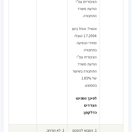
הציבוריים עפ"י
שכרו של
הודעת משרד
העובד בשיעור
התחבורה.
של 20% מבלי
שניתן הסבר
והואיל: והחל ביום
להעלאה, סביר
1.7.2004 הועלו
שהשינוי חל
מחירי הנסיעה
באופן שהשכר
בתחבורה
כלל תשלום
הציבורית עפ"י
עבור הוצאות
הודעת משרד
נסיעה.
התחבורה בשיעור
של 1.85%
(2) לעניין
בממוצע.
הוצאות נסיעה
בשבתות וחג
לפיכך הסכימו
נפסק בברע
הצדדים
36959-06-15‏ ‏
כדלקמן:
‏MUSABAL
ABDALLA‏ נ'
1. המבוא להסכם
1. לא הורחב.
טלרן אחזקות