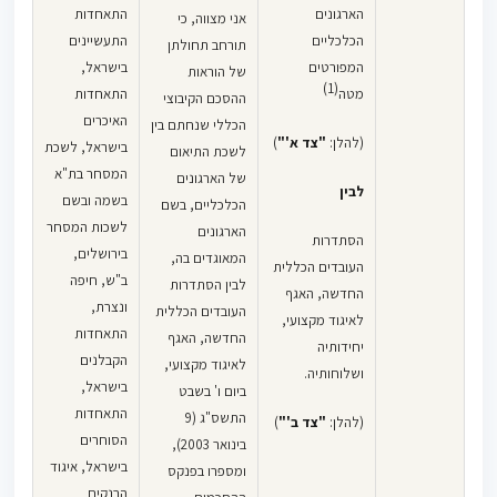
הארגונים
התאחדות
אני מצווה, כי
הכלכליים
התעשיינים
תורחב תחולתן
המפורטים
בישראל,
של הוראות
(1)
מטה
התאחדות
ההסכם הקיבוצי
האיכרים
הכללי שנחתם בין
(להלן:
"צד א'"
)
בישראל, לשכת
לשכת התיאום
המסחר בת"א
של הארגונים
לבין
בשמה ובשם
הכלכליים, בשם
לשכות המסחר
הארגונים
הסתדרות
בירושלים,
המאוגדים בה,
העובדים הכללית
ב"ש, חיפה
לבין הסתדרות
החדשה, האגף
ונצרת,
העובדים הכללית
לאיגוד מקצועי,
התאחדות
החדשה, האגף
יחידותיה
הקבלנים
לאיגוד מקצועי,
ושלוחותיה.
בישראל,
ביום ו' בשבט
התאחדות
התשס"ג (9
(להלן:
"צד ב'"
)
הסוחרים
בינואר 2003),
בישראל, איגוד
ומספרו בפנקס
הבנקים