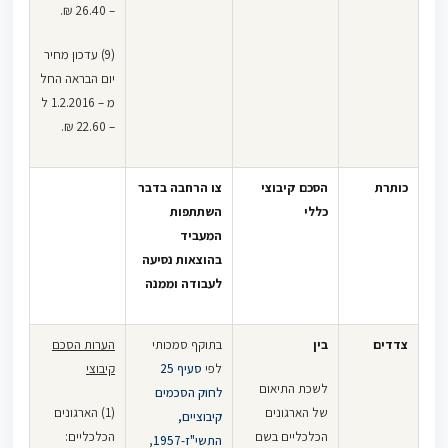
– 26.40 ₪.
(9) עדכון מחיר
יום הבראה החל
מ – 1.2.2016 ל
– 22.60 ₪.
כותרת
הסכם קיבוצי
צו הרחבה בדבר
כללי
השתתפות
המעביד
בהוצאות נסיעה
לעבודה וממנה
צדדים
בין
בתוקף סמכותי
הערות הסכם
לפי
סעיף 25
קיבוצי
לשכת התיאום
לחוק הסכמים
של הארגונים
(1) הארגונים
קיבוציים,
הכלכליים בשם
הכלכליים:
התשי"ז-1957
,