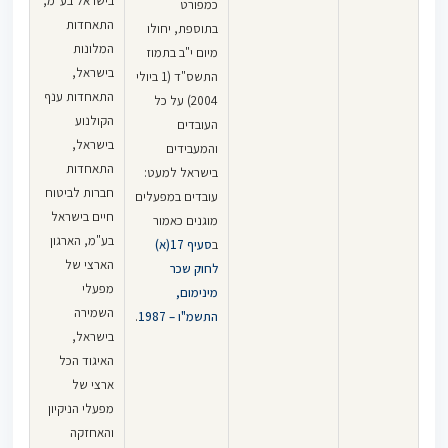
בישראל בע"מ,
כמפורט
נפסק, כי ניתן
התאחדות
בתוספת, יחולו
להסכים עם
המלונות
מיום י"ב בתמוז
עובד על שכר
בישראל,
התשס"ד (1 ביולי
הכולל דמי
התאחדות ענף
2004) על כל
נסיעה ובתנאי
הקולנוע
העובדים
שכאשר יש
בישראל,
והמעבידים
העלאה בסכום
התאחדות
בישראל למעט:
שהעובד זכאי
חברות לביטוח
עובדים במפעלים
לו מכוח
חיים בישראל
מוגנים כאמור
ההסכם האמור
בע"מ, הארגון
ב
סעיף 17(א)
או מכוח צו
הארצי של
לחוק שכר
הרחבה, על
מפעלי
מינימום,
המעביד
השמירה
התשמ"ו – 1987
.
להעלות את
בישראל,
"שכרו הכולל"
האיגוד הכל
של העובד
ארצי של
בשיעור גובה
מפעלי הניקיון
ההעלאה בדמי
והאחזקה
הנסיעה.