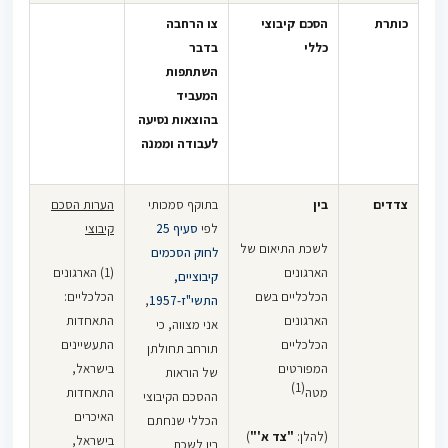
בהתאם לשינויים
כותרת
הסכם קיבוצי
צו הרחבה
שיחולו מזמן
כללי
בדבר
לזמן במחירי
השתתפות
הנסיעה
המעביד
באוטובוסים
בהוצאות נסיעה
הציבוריים עפ"י
לעבודה וממנה
הודעת משרד
התחבורה.
צדדים
בין
בתוקף סמכותי
הערות הסכם
והואיל: והחל ביום
לפי
סעיף 25
קיבוצי
1.1.2003 הועלו
לשכת התיאום של
לחוק הסכמים
מחירי הנסיעה
הארגונים
(1) הארגונים
קיבוציים,
בתחבורה
הכלכליים בשם
הכלכליים:
התשי"ז-1957
,
הציבורית עפ"י
הארגונים
התאחדות
אני מצווה, כי
הודעת משרד
הכלכליים
התעשיינים
תורחב תחולתן
התחבורה בשיעור
המפורטים
בישראל,
של הוראות
של 3.8%
(1)
מטה
התאחדות
ההסכם הקיבוצי
בממוצע.
האיכרים
הכללי שנחתם
(להלן:
"צד א'"
)
בישראל,
בין לשכת