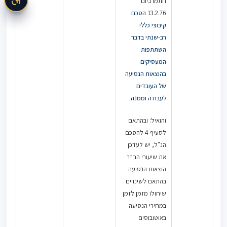
חתמו ביום
בע"מ
, פד"ע לב
13.2.76
הסכם
91 נקבע שאין
קיבוצי כללי
די בהסכמה על
רב-שנתי בדבר
שכר נטו לצורך
השתתפות
קביעה כי השכר
המעסיקים
כולל דמי
בהוצאות הנסיעה
נסיעה, אלא
של העובדים
נדרשת הסכמה
לעבודה וממנה
.
מפורשת וחד
משמעית.
והואיל: ובהתאם
לסעיף 4 להסכם
לצד זאת,
הנ"ל, יש לעדכן
נקבע בעע
את שיעורי החזר
1144/04‏ ‏
הוצאות הנסיעה
אברהם מרחיב
בהתאם לשינויים
נ' אברהם
שיחולו מזמן לזמן
מרחיב
,
במחירי הנסיעה
21.12.2006 כי
באוטובוסים
מקום בו גדל