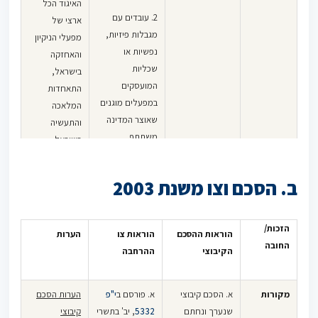
האיגוד הכל
2. עובדים עם
ארצי של
מגבלות פיזיות,
מפעלי הניקיון
נפשיות או
והאחזקה
שכליות
בישראל,
המועסקים
התאחדות
במפעלים מוגנים
המלאכה
שאוצר המדינה
והתעשיה
משתתף
בישראל,
באחזקתם.
האיגוד הארצי
למסחר
ב. הסכם וצו משנת 2003
בישראל, לשכת
ארגוני
העצמאיים
הזכות/
הוראות ההסכם
הוראות צו
הערות
בישראל.
החובה
הקיבוצי
ההרחבה
מבוא
בעניין: עדכון
תוספת
מקורות
א. הסכם קיבוצי
א. פורסם ב
י"פ
הערות הסכם
סכום השתתפות
שנערך ונחתם
5332
, יב' בתשרי
קיבוצי
ההוראות