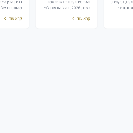
2026
20 — חוקים, תיקונים,
והסכמים קיבוציים שפורסמו
בבית הדין הארצ
 ותזכירי
בשנת 2026, כולל הודעות לפי
מהוותרות של ד
כולל צווי
חוק הסכמים קיבוציים בילקוט
וזכויות רשות: 
קרא עוד
קרא עוד
יבוציים
פרסומים. מאגר זה אינו כולל
התערבות שיפו
.
תיקוני חקיקה אחרים בדיני
מנהליות של רשו
עבודה (ראה מאגר נפרד).
גמישות פרוצדו
המשרתים במילוא
שינויים תקנוני