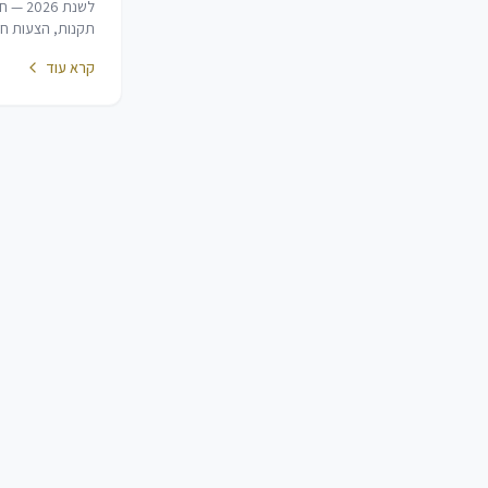
לשנת 26
תקנות, הצעות חוק
חוק. מאגר זה אינו 
קרא עוד
הרחבה והסכמים ק
(ראה מאגר נפרד)