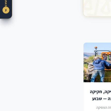
β
יקה, חקיקה
בה — שבוע
19-2
ה הפסיקה