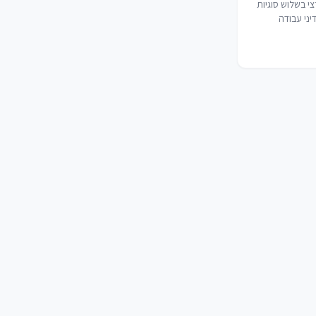
י בשלוש סוגיות
יני עבודה
הגבלה על
טית בהחלטות
יות רישוי, יחסי
רלית לעובדים
ים, וסיווג
ים…