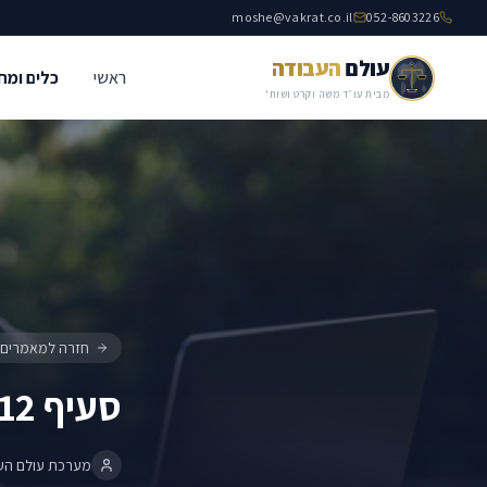
moshe@vakrat.co.il
052-8603226
עולם
העבודה
ראשי
כלים ומח
סעיף 12 לחוק – פרסום הוראות החוק
כללי
מבית עו״ד משה וקרט ושות'
חזרה למאמרים
סעיף 12 לחוק – פרסום הוראות החוק
מערכת עולם הע