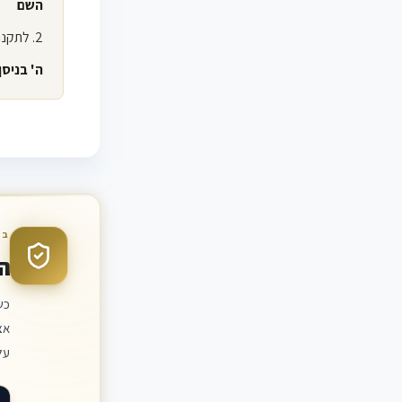
השם
2. לתקנות אלה ייקרא "תקנות עבודת נשים (הצגת תמצית החוק), תשי"ח-1958".
ה' בניסן תשי"ח (26 במרס 
חוק עבודת נ
בד
ה
כש
אצ
על