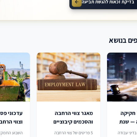
בדיקת זכאות להגשת תביעה
ים בנושא
 חקיקה
מאגר צווי הרחבה
עדכוני פס
 — שנת
והסכמים קיבוציים
וצווי הרח
בדיני עבודה — שנת
3.07.2026
 בדיני עבודה
5 פריטים של צווי הרחבה
השבוע התמקד