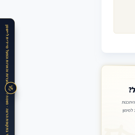
האתר בתקופת הרצה · נשמח לקבל הערות והארות ונפעל מיידית ליישמן
דה
נשים
מידע
זכויות
?
יתכנות
למימון