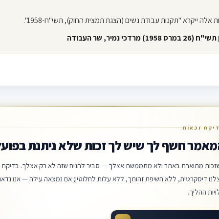
1958) מרדכי נמיר, שר העבודה
שים
פרסום הוראות חוק
סעיף 12
מעסיק
נשים מועסקות
חובת מעסיק
תקנות
חוק
עבו
יקת זכאות
מאמר חשף לך שיש לך זכות שלא ניתנת בפועל
זכות מתוארת באתר ולא מתממשת אצלך — סביר להניח שזה לא רק אצלך. בדיקת ה
לנו דיסקרטית, ללא חשיפת זהותך, ללא עלות לחלוטין; אם נמצאה עילה — אנו נדאג 
ויות ההליך.