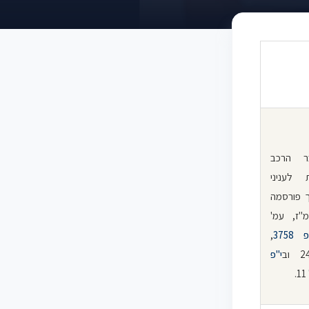
ר הרכב
 לעניני
ך פורסמה
"ז, עמ'
 3758
,
י"פ