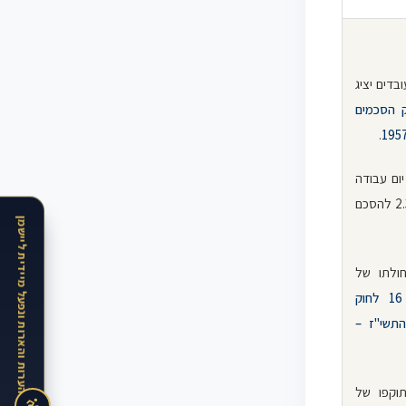
 – 6 לחוק הסכמים
.
יום עבודה
ראו: סעיפים 2.1 – 2.3 להסכם
האתר בתקופת הרצה · נשמח לקבל הערות והארות ונפעל מיידית ליישמן
תחולתו של
סעיף 16 לחוק
התשי"ז –
תוקפו של