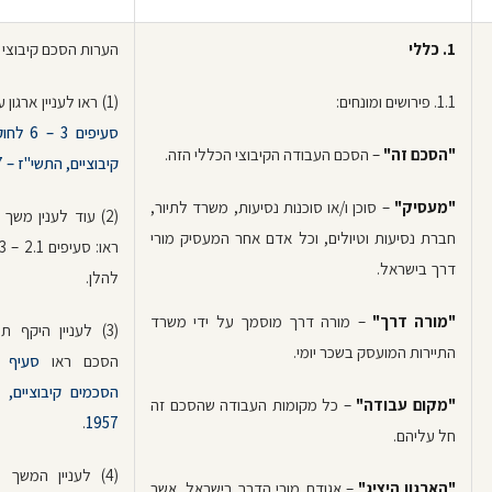
1.
כללי
הערות הסכם קיבוצי
1.1. פירושים ומונחים:
(1) ראו לעניין ארגון עובדים יציג
סעיפים 3
"הסכם זה"
– הסכם העבודה הקיבוצי הכללי הזה.
קיבוציים, התשי"ז – 1957
"מעסיק"
– סוכן ו/או סוכנות נסיעות, משרד לתיור,
(2) עוד לענין משך 
חברת נסיעות וטיולים, וכל אדם אחר המעסיק מורי
דרך בישראל.
להלן.
"מורה דרך"
– מורה דרך מוסמך על ידי משרד
(3) לעניין היקף 
התיירות המועסק בשכר יומי.
הסכם ראו
הסכמים קיבוציים, 
"מקום עבודה"
– כל מקומות העבודה שהסכם זה
.
1957
חל עליהם.
(4) לעניין המשך 
"הארגון היציג"
– אגודת מורי הדרך בישראל, אשר