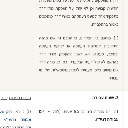
דרך המועסקים לתקופות ארוכות על בסיס משכורת
חודשית קבועה וכן לא יחול על העסקת מורי דרך
בתפקיד אחר למעט העסקתם כמורי דרך מוסמכים
כאמור בהסכם זה.
1.3. מוסכם בין הצדדים, כי הסכם זה אינו מהווה
התחייבות לתקופת העסקה או להיקף העסקה
ולפיכך, מעסיק יהא רשאי להעסיק מורה דרך
בהתאם לשיקול דעתו הבלעדי . כמו כן, מורה דרך
אינו מחויב כלפי מעסיקו לכמות מינימאלית של ימי
עבודה.
2.
שעות עבודה
הערות הסכם קיבוצי
2.1. יום עבודה הינו בן 8.5 שעות. (להלן – "
יום
(1) כן ראו:
חוק שע
עבודה רגיל
").
ומנוחה התשי"א – 
וההיתרים הכלליים מכ