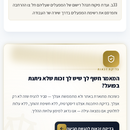
33ב. ועדת פיקוח תנהל רישום של המפעלים שעליהם חל צו ההרחבה
ותפרסם את רשימת המפעלים בדרך שיורה שר העבודה.
חוק הסכמים קיבוציים
סעיף 33ב
רישום
פרסום
ועדת פיקוח
מפעלים
צו הרחבה
בדיקת זכאות
המאמר חשף לך שיש לך זכות שלא ניתנת
בפועל?
כשזכות מתוארת באתר ולא מתממשת אצלך — סביר להניח שזה לא רק
אצלך. בדיקת היתכנות אצלנו דיסקרטית, ללא חשיפת זהותך, ללא עלות
לחלוטין; אם נמצאה עילה — אנו נדאג למימון עלויות ההליך.
בדיקת זכאות להגשת תביעה