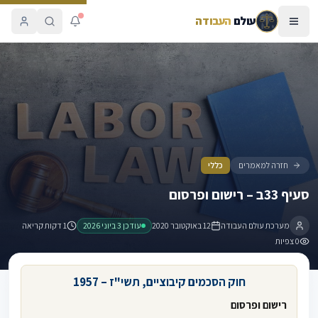
עולם
העבודה
סעיף 33ב – רישום ופרסום
חזרה למאמרים
כללי
סעיף 33ב – רישום ופרסום
מערכת עולם העבודה
12 באוקטובר 2020
עודכן
3 ביוני 2026
1 דקות קריאה
0
צפיות
חוק הסכמים קיבוציים, תשי"ז – 1957
רישום ופרסום