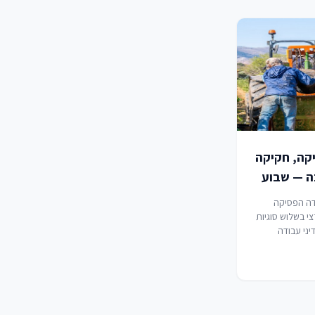
יקה, חקיקה
בה — שבוע
19-2
ה הפסיקה
י בשלוש סוגיות
יני עבודה
הגבלה על
טית בהחלטות
יות רישוי, יחסי
רלית לעובדים
ים, וסיווג
ים…