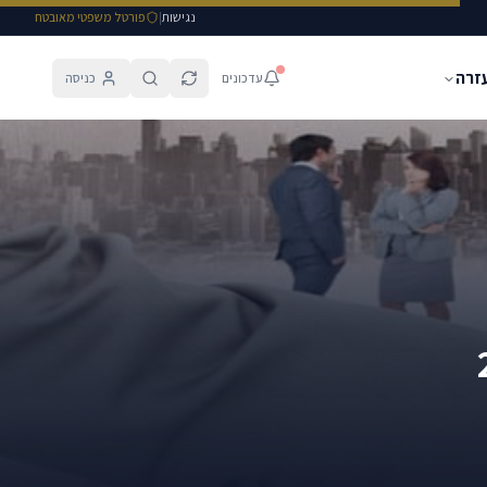
נגישות
|
פורטל משפטי מאובטח
עזרה
עדכונים
כניסה
וע 22-