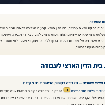
ום המערכת:
יתנה פסיקה ארצית מרכזית: בית הדין הארצי קבע כי הצבירה בקופות הביטוח אינה
שלמת פיצויי פיטורים — חיזוק להגנת זכויות פיצויים לעובד. באזורי, נקבע כי מעסיק ח
ידע אישי רגיש על עובד (ובכלל זה הריון) ללא הסכמתו, וכי ניהול בלתי מסודר ש
מהווה פגיעה בפרטיות.
בית הדין הארצי לעבודה
יצויי פיטורים — הצבירה בקופות הביטוח אינה מקזזת
1.
נוב נ' יהלומי מור ברדרס
נפסק כי "הצבירה בקופות הביטוח אינה מקזזת
פיצויים". הקביעה משמרת את עקרון ההפרדה בין רכיבי הפיצוי השונים ומח
גנה על העובד בסיום העסקה.