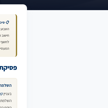
📋 סיכ
השבוע נ
חישוב ה
לחשוף מ
המעסיק 
פסיקת 
השלמת פ
בעניין
קט
השלמת ה
היקף הה