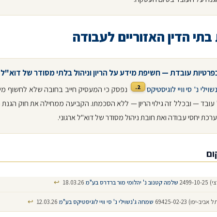
בתי הדין האזוריים לעבודה
פרטיות עובדת — חשיפת מידע על הריון וניהול בלתי מסודר של דוא"ל
2.
שוילי נ' סי וויי לוגיסטיקס
נפסק כי המעסיק חייב בחובה שלא לחשוף מיד
עובד — ובכלל זה גילוי הריון — ללא הסכמתו. הקביעה ממחילה את חוק הגנת 
רכת יחסי עבודה ואת חובת ניהול מסודר של דוא"ל ארגוני.
ום
↩
2499-1
שלמה קטנוב נ' יהלומי מור ברדרס בע"מ
18.03.26
↩
ב-יפו) 69425-02-23
שמחה ג'נשוילי נ' סי וויי לוגיסטיקס בע"מ
12.03.26