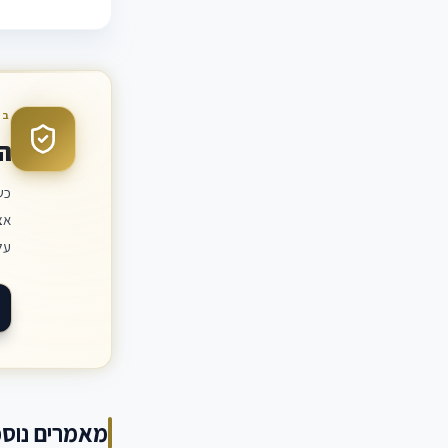
בד
ה
כש
אצ
על
מאמרים נוספ