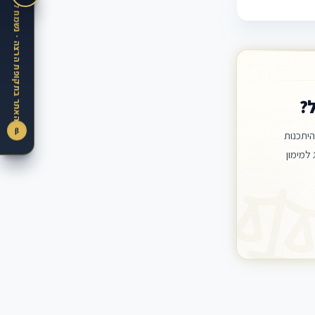
?
β
יתכנות
למימון