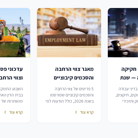
 חקיקה
מאגר צווי הרחבה
עדכוני פס
 — שנת
והסכמים קיבוציים
וצווי הרח
בדיני עבודה — שנת
3.07.2026
 בדיני עבודה
5 פריטים של צווי הרחבה
השבוע התמקד
2026
20 — חוקים, תיקונים,
והסכמים קיבוציים שפורסמו
בבית הדין הארצ
 ותזכירי
בשנת 2026, כולל הודעות לפי
מהוותרות של ד
כולל צווי
חוק הסכמים קיבוציים בילקוט
וזכויות רשות: 
קרא עוד
קרא עוד
יבוציים
פרסומים. מאגר זה אינו כולל
התערבות שיפו
.
תיקוני חקיקה אחרים בדיני
מנהליות של רשו
עבודה (ראה מאגר נפרד).
גמישות פרוצדו
המשרתים במילוא
שינויים תקנוני