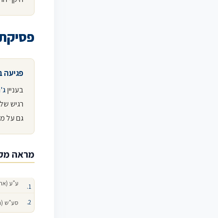
פסיקת 
פגיעה ב
בעניין
ג'נ
רגיש של 
גם על מע
מראה מק
ע"ע (ארצי) 0-25
סע"ש (תל אבי