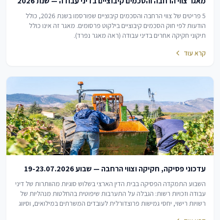
מאגר צווי הרחבה והסכמים קיבוציים בדיני עבודה — שנת 2026
5 פריטים של צווי הרחבה והסכמים קיבוציים שפורסמו בשנת 2026, כולל
הודעות לפי חוק הסכמים קיבוציים בילקוט פרסומים. מאגר זה אינו כולל
תיקוני חקיקה אחרים בדיני עבודה (ראה מאגר נפרד).
קרא עוד
עדכוני פסיקה, חקיקה וצווי הרחבה — שבוע 19-23.07.2026
השבוע התמקדה הפסיקה בבית הדין הארצי בשלוש סוגיות מהוותרות של דיני
עבודה וזכויות רשות: הגבלה על התערבות שיפוטית בהחלטות מנהליות של
רשויות רישוי, יחסי גמישות פרוצדורלית לעובדים המשרתים במילואים, וסיווג
שינויים תקנוניים…