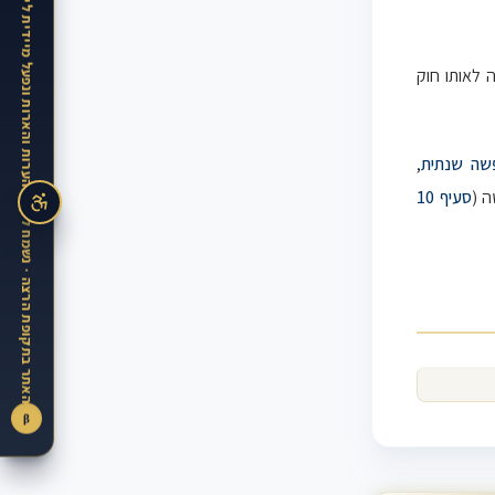
האתר בתקופת הרצה · נשמח לקבל הערות והארות ונפעל מיידית ליישמן
לאותו חוק
שה שנתית
,
סעיף 10
וב שכר
זכאות
תקופת זכאות
חוק
β