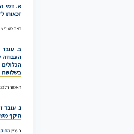
א. דמי ה
זכאותו לד
ראה סעיף 5(ב) ל
ב. עובד 
העבודה ש
הכלולים 
בשלושת ה
האמור רלבנט
ג. עובד ז
היקף משר
בעניין
מתוק פ