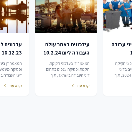
ני עבודה
עידכונים באתר עולם
עדכונים לי
העבודה ליום 10.2.24
16.12.23
וני חקיקה
המאמר דן בעדכוני חקיקה,
המאמר דן בעדכ
ם בדיני
תקנות ופסיקה ענפים בתחום
ופסיקה משמעו
עבודה נכון למרץ 2024, תוך
דיני העבודה בישראל, תוך
דיני העבודה ב
ם מיוחדים
התמקדות בהסדרים מיוחדים
התמקדות בהו
קרא עוד
קרא עוד
מלחמת
לתקופת מלחמת "חרבות
ובתקנות שהות
ן זכויות
ברזל" ועדכוני אגרות ועיצומים
מלחמת "חרבות
צבירת
כספיים.
במסגרת הסקיר
הכרעות של בתי
בנושאים מגווני
יחסי…