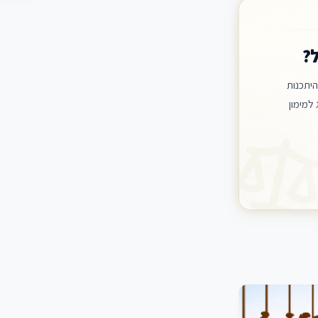
?
יתכנות
למימון