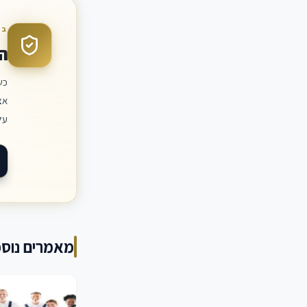
בד
ה
כש
אצ
על
מאמרים נוספ