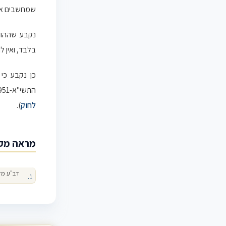
שמחשבים את
נקבע שההור
בלבד, ואין ל
כן נקבע כי
התשי"א-1951, על-פיו זכאי העובד לקבלו את מלוא השכר הרגיל כאילו עבד בזמן החופשה (
לחוק
).
מראה מק
דב"ע מז/95
דמי מחלה
חו