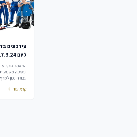
עידכונים בדי
ליום 17.3.24
המאמר סוקר עדכ
ופסיקה משמעותיי
התמקדות בהסדרי
קרא עוד
שנוצרו בעקבות 
"חרבות ברזל", כגו
משרתי מילואים ו
חופשה.