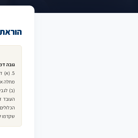
הוראת 
גובה דמ
5. (א)
מחלה איל
(ב) לגבי
העובד ז
הכלולים
שקדמו ל