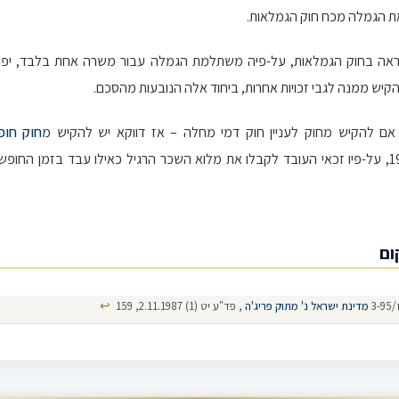
 הגמלה מכח חוק הגמלאות.
אה בחוק הגמלאות, על-פיה משתלמת הגמלה עבור משרה אחת בלבד, יפה 
הקיש ממנה לגבי זכויות אחרות, ביחוד אלה הנובעות מהסכם.
 אם להקיש מחוק לעניין חוק דמי מחלה – אז דווקא יש להקיש מ
חוק חופ
ום
↩
3-
מדינת ישראל נ' מתוק פריג'ה
, פד"ע יט (1) 2.11.1987, 159
ק דמי מחלה
גובה דמי מחלה
שכר
שכר עבודה
עובד
עמלות
תפוקה
כמות תוצרת
חיש