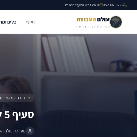
moshe@vakrat.co.il
052-8603226
עולם
העבודה
ראשי
כלים ומח
סעיף 5 לחוק – גובה דמי מחלה
שכר עבודה
מבית עו״ד משה וקרט ושות'
חזרה למאמרים
סעיף 5 לחוק – גובה דמי מחלה
מערכת עולם הע