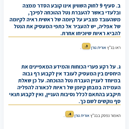
ב. סעיף 9 לחוק השוויון אינו קובע הסדר ממצה
ובלעדי באשר להעברת נטל ההוכחה לפיכך,
משהעובד מצביע על קיומה של ראשית ראיה לקיומה
של אפליה, יש להעביר אל כתפי המעסיק את הנטל
להביא ראיות שיוכיחו אחרת.
3.
ראו בג"ץ
אורית גורן
.
ג. על רקע פערי הכוחות והמידע המאפיינים את
היחסים בין המעסיק לעובד אין לקבוע רף גבוה
במיוחד לעניין העברת נטל ההוכחה. על כן שאלת
העמידה במבחן קיומן של ראיות לכאורה להפליה
תיקבע בהתאם לכלל נסיבות העניין, ואין לקבוע תנאי
סף נוקשים לשם כך.
4.
האמור נפסק בבג"ץ
אורית גורן
.