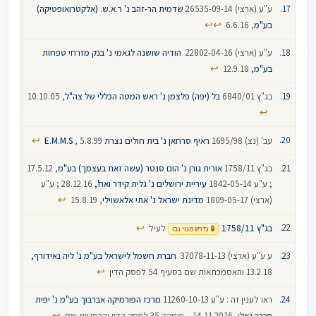
ע"ע (ארצי) 26535-09-14
שדמית הר-זהב נ' ר.א.ש. (אלקטרואופטיקה)
↩
↩
בע"מ
, 6.6.16
ע"ע (ארצי) 22802-04-16‏ ‏
הודיה שושנה לגאמי נ' בנק מזרחי טפחות
↩
בע"מ,
12.9.18
בג"ץ 6840/01
בל (יפה) פלצמן נ' ראש המטה הכללי של צה"ל
, 10.10.05
↩
↩
עב' (נצ) 1695/98
ראיף סרחאן נ' בית חולים נצרת E.M.M.S
, 5.8.99
בג"ץ 1758/11
אורית גורן נ' הום סנטר (עשה זאת בעצמך) בע"מ
, 17.5.12
; ע"ע 1842-05-14
עיריית ירושלים נ' גלית קידר ואח',
28.12.16 ; ע"ע
↩
(ארצי) 1809-05-17‏
מדינת ישראל נ' אתי אלאשוילי
‏, 15.8.19
↩
בג"ץ 1758/11
לעיל
🔒 נדרש מנוי נבו
ע ע"ע (ארצי) 37078-11-13‏ ‏
חברת חשמל לישראל בע"מ נ' ליה נאידורף,
↩
13.2.18 והאסמכתאות שם בסעיף 54 לפסק הדין
ראו לענין זה : ע"ע 11260-10-13
מרכז הפורמיקה אברבוך בע"מ נ' יפית
↩
פרבר גאל
י, 14.11.2016 – פיסקה 35 לפסק הדין וההפניות שם