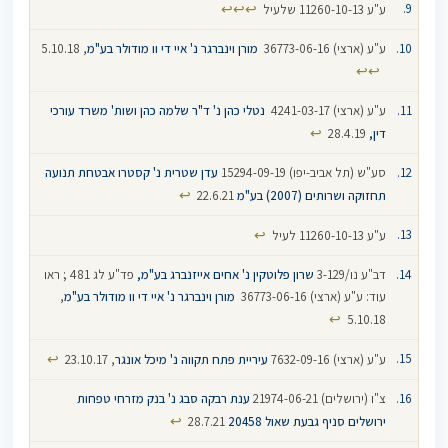
↩
↩
↩
ע"ע 11260-10-13 שלעיל
ע"ע (ארצי) 36773-06-16‏ ‏
מורן וינברגר נ' איי די וו מודולר בע"מ
, 5.10.18
↩
↩
ע"ע (ארצי) 4241-03-17 ‏
נטלי כהן נ' ד"ר שלמה כהן ושות' משרד עורכי
↩
דין,
28.4.19
סע"ש (תל אביב-יפו) 15294-09-19
עדן שטרית נ' קסטרו אבטחת תנועה
↩
תחזוקה ושרותים (2007) בע"מ
22.6.21
↩
ע"ע 11260-10-13 לעיל
דב"ע נו/3-129
שרון פלוטקין נ' אחים אייזנברג בע"מ,
פד"ע לג 481 ; ראו
עוד: ע"ע (ארצי) 36773-06-16‏ ‏
מורן וינברגר נ' איי די וו מודולר בע"מ
,
↩
5.10.18
↩
ע"ע (ארצי) 7632-09-16
עיריית פתח תקווה נ' מיכל אונגר
, 23.10.17
צ"ו (ירושלים) 21974-06-21
ענת רבקה סבג נ' בנק מזרחי טפחות
↩
ירושלים סניף גבעת שאול 20458
28.7.21