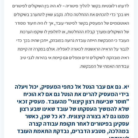
לדעתו רלוונטיות בקשר להליך פיטוריה – לא היה בין השיקולים לפיטורים
ויש בכך כדי להכתים את ההחלטה כולה. נקבע שאין להתערב בשיקולים
האוטונומיים של המעסיק בקשר לפיטורי עובד, אך לו היה תיעוד מסודר
של השיקולים ומערך קבלת ההחלטות, או לחלופין לו שיקפו הערכות
העובד כי המבקשת הייתה עובדת גרועה במובהק, ייתכן שהיה בכך כדי
לגבור על הראייה הראשונית לכאורה לאפליה. אולם במקרה זה קיימת
ראיה מובהקת לשיקולים זרים ומפלים וגם קיימת אי בהירות לגבי טיב
עבודתה האמתי של המבקשת.
יא. גם אם עבר הנטל אל כתפי המעסיק, יכול ויעלה
בידי המעסיק להרים את הנטל גם אם לא הוכיח
"חוסר שביעות רצון קיצוני" מהעובד. מעסיק זכאי
שלא להמשיך העסקתו של עובד שאינו שבע רצון
ממנו גם לא בצורה קיצונית. לא כל שכן, כאשר
עסקינן בפיטורים לאחר תקופת עבודה קצרה
במהלכה, מטבע הדברים, נבדקת התאמת העובד