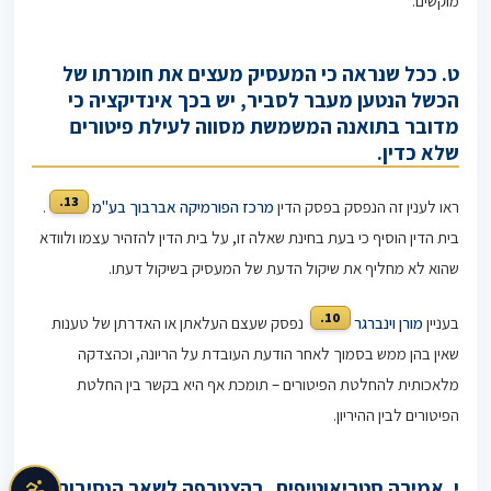
מוקשים.
ט. ככל שנראה כי המעסיק מעצים את חומרתו של
הכשל הנטען מעבר לסביר, יש בכך אינדיקציה כי
מדובר בתואנה המשמשת מסווה לעילת פיטורים
שלא כדין.
13.
ראו לענין זה הנפסק בפסק הדין
מרכז הפורמיקה אברבוך בע"מ
.
בית הדין הוסיף כי בעת בחינת שאלה זו, על בית הדין להזהיר עצמו ולוודא
שהוא לא מחליף את שיקול הדעת של המעסיק בשיקול דעתו.
10.
בעניין
מורן וינברגר
נפסק שעצם העלאתן או האדרתן של טענות
שאין בהן ממש בסמוך לאחר הודעת העובדת על הריונה, וכהצדקה
מלאכותית להחלטת הפיטורים – תומכת אף היא בקשר בין החלטת
הפיטורים לבין ההיריון.
י. אמירה סטריאוטיפית, בהצטרפה לשאר הנסיבות,