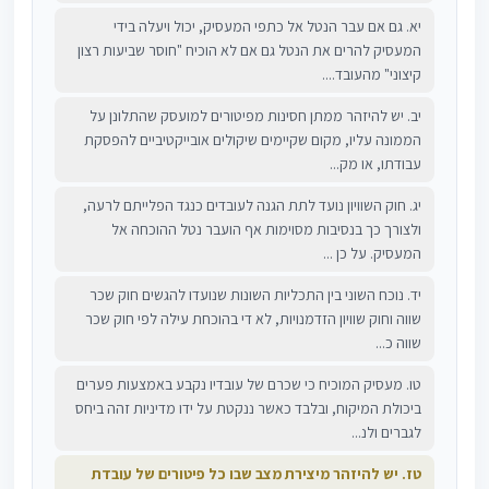
יא. גם אם עבר הנטל אל כתפי המעסיק, יכול ויעלה בידי
המעסיק להרים את הנטל גם אם לא הוכיח "חוסר שביעות רצון
קיצוני" מהעובד....
יב. יש להיזהר ממתן חסינות מפיטורים למועסק שהתלונן על
הממונה עליו, מקום שקיימים שיקולים אובייקטיביים להפסקת
עבודתו, או מק...
יג. חוק השוויון נועד לתת הגנה לעובדים כנגד הפלייתם לרעה,
ולצורך כך בנסיבות מסוימות אף הועבר נטל ההוכחה אל
המעסיק. על כן ...
יד. נוכח השוני בין התכליות השונות שנועדו להגשים חוק שכר
שווה וחוק שוויון הזדמנויות, לא די בהוכחת עילה לפי חוק שכר
שווה כ...
טו. מעסיק המוכיח כי שכרם של עובדיו נקבע באמצעות פערים
ביכולת המיקוח, ובלבד כאשר ננקטת על ידו מדיניות זהה ביחס
לגברים ולנ...
טז. יש להיזהר מיצירת מצב שבו כל פיטורים של עובדת