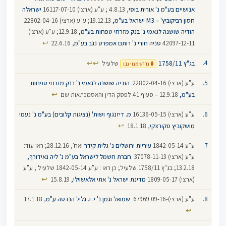
אנושיים בע"מ נ' אורית בוסי
, 4.8.13 ; ע"ע (ארצי) 16117-07-10
ישראלה
חסון רביקוביץ' – M3 ישראל בע"מ,
19.12.13; ע"ע (ארצי) 22802-04-16‏ ‏
הודיה שושנה לגאמי נ' בנק מזרחי טפחות בע"מ,
12.9.18; ע"ע (ארצי)
↩
42097-12-11
טניה חורי נ' רותם אמפרט נגב בע"מ
, 22.6.16
↩
↩
בג"ץ 1758/11
שלעיל
🔒 נדרש מנוי נבו
ע"ע (ארצי) 22802-04-16‏ ‏
הודיה שושנה לגאמי נ' בנק מזרחי טפחות
↩
בע"מ,
12.9.18 – סעיף 41 לפסק הדין והאסמכתאות שם
ע"ע (ארצי) 16136-05-15‏ ‏
מ. דיזנגוף ושות' (נציגות קלובים) בע"מ נ' נעמי
↩
מושקוביץ סקורצקי
, 18.1.18
ע"ע 1842-05-14
עיריית ירושלים נ' גלית קידר
ואח', 28.12.16; ראו עוד:
ע"ע (ארצי) 37078-11-13‏ ‏
חברת חשמל לישראל בע"מ נ' ליה נאידורף,
13.2.18; בג"ץ 1758/11 שלעיל; כן ראו : ע"ע 1842-05-14 שלעיל ; ע"ע
↩
(ארצי) 1809-05-17‏
מדינת ישראל נ' אתי אלאשוילי‏,
15.8.19
ע"ע (ארצי)-09-16 67969‏ ‏
שמואל וגמן נ' י. ו. גליל הנדסה ע"מ
, 17.1.18
↩