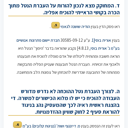
ד. המחוקק מצא לנכון להורות על העברת הנטל מתוך
הכרה בקושי הראייתי להוכיח אפליה.
5.
ראו פסק הדין בענין
הודיה שושנה לגאמי
.
בענין
אורית בוסי[1
. ע"ע 30585-09-12
חברת יישום פתרונות אנושיים
בע"מ נ' אורית בוסי,
4.8.13] נקבע שהוראה בדבר 'היפוך' הנטל היא
הוראה חשובה ומהותית ליכולתו של אדם מופלה להוכיח את תובענתו
ולאכוף את זכויותיו . העברת הנטל תובענות שעניינן הפליה מתבקשת
ממהותה של התובענה שנדרשת להוכחתן של צפונות הלב והמחשבה.
ה. לצורך העברת נטל ההוכחה לא נדרש מדורש
העבודה להוכיח כי יש לו מלוא הכישורים למשרה. די
בהצגת ראשית ראיה לכך שהמעסיק נהג בניגוד
להוראת
סעיף 2
לחוק שוויון ההזדמנויות.
6.
ראו לענין זה הנפסק בענין
מ. דיזנגוף ושות' (נציגות קלובים) בע"מ