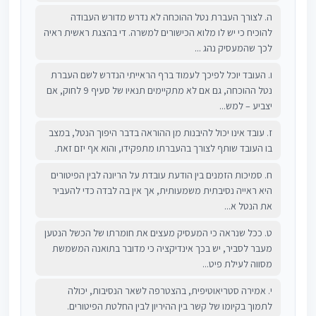
ה. לצורך העברת נטל ההוכחה לא נדרש מדורש העבודה
להוכיח כי יש לו מלוא הכישורים למשרה. די בהצגת ראשית ראיה
לכך שהמעסיק נהג ...
ו. העובד יוכל לפיכך לעמוד ברף הראייתי הנדרש לשם העברת
נטל ההוכחה, גם אם לא מתקיימים תנאיו של סעיף 9 לחוק, אם
יצביע – למש...
ז. עובד אינו יכול להיבנות מן ההוראה בדבר היפוך הנטל, במצב
בו העובד שותף לצורך בהעברתו מתפקידו, והוא אף יזם זאת.
ח. סמיכות הזמנים בין הודעת עובדת על הריונה לבין הפיטורים
היא ראייה נסיבתית משמעותית, אך אין בה לבדה כדי להעביר
את הנטל א...
ט. ככל שנראה כי המעסיק מעצים את חומרתו של הכשל הנטען
מעבר לסביר, יש בכך אינדיקציה כי מדובר בתואנה המשמשת
מסווה לעילת פיט...
י. אמירה סטריאוטיפית, בהצטרפה לשאר הנסיבות, יכולה
לתמוך בקיומו של קשר בין ההיריון לבין החלטת הפיטורים.