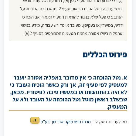
(ג) בלי לגרוע מהוראות סעיף קטן (א), בתובענה של עובד או של
דורש עבודה בשל הפרת הוראות סעיף 2, תהא חובת ההוכחה על
הנתבע כי פעל שלא בניגוד להוראות הסעיף האמור, אם הוכח כי
דרש, במישרין או בעקיפין, מעובד או מדורש עבודה, מידע בנושא
שהפליה בשלו אסורה מחמת הטעמים המפורטים בסעיף 2(א).
פירוט הכללים
א. נטל ההוכחה כי אין מדובר באפליה אסורה יועבר
למעסיק לפי סעיף זה, אך ורק כאשר הוכיח העובד כי
לא היה בהתנהגותו או במעשיו סיבה לפיטוריו. מכאן,
שבשלב ראשון מוטל נטל ההוכחה על העובד ולא על
המעסיק.
2.
ראו לענין זה פסק הדין
מרכז הפורמיקה אברבוך בע"מ