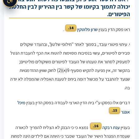
יכולה לתמוך בקיומו של קשר בין ההיריון לבין החלטת
הפיטורים.
14.
ראו פסק הדין בענין
שרון פלוטקין
.
י. עיתוי פיטורי עובד, בסמוך לאחר "חילופי שלטון", ובהעדר שיקולים
סבירים לפיטורים, עשוי בנסיבות מסוימות להטות את הכף להעברת הנטל
למעסיק לסתור את טענתו של העובד לפיטורים משיקולים פוליטיים;
בהקשר זה, אין מניעה להקיש מסעיף 9(א)(2) לחוק שוויון ההזדמנויות
שנועד להתגבר על מכשול דומה ביחס לטענת האפליה שהמפלה לא יודה
בה.
דברים אלו נפסקו ע"י בית הדין הארצי לעבודה בפסק הדין בענין
מיכל
15.
אונגר
16.
בעניין
ענת רבקה
נמצא כי כי הבנק לא הצליח להפריך לכאורה
שעמדת המנהל הישיר של העובד שסבר כי היותה אם לילדים הינה לפחות