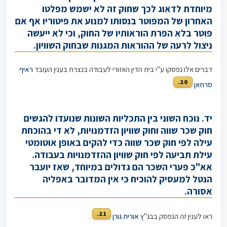
מיוחדת לדאוג לכך שחוק זה לא ישמש מפלטו
האחרון של המפוטר בנסותו למנוע את פיטוריו אף אם
פוטר בלא הפרת הוראותיו של החוק, וכי לא ייעשה
ניצול לרעה של ההוראות המגנות שבחוק השוויון.
דברים אלו נפסקו ע"י בית הדין האזורי לעבודה בנצרת בענין העובד
ראיף
20.
סרחאן
יד. נוכח השוני בין התכליות השונות שנועדו להגשים
חוק שכר שווה וחוק שוויון הזדמנויות, לא די בהוכחת
עילה לפי חוק שכר שווה כדי להקים באופן אוטומטי
עילת תביעה לפי חוק שוויון ההזדמנויות בעבודה.
אא"כ פערי השכר הם גדולים במיוחד, שאז יועבר
הנטל למעסיק להוכיח כי אין המדובר באפליה
אסורה.
21.
ראו לענין זה הנפסק בבג"ץ
אורית גורן
.