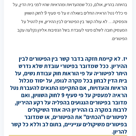
בהיותה בהריון, אולם, ככל שמהעדויות ומהראיות שהיו לפני בית הדין, על
פי כללי נטל הראייה החלים בשאלה זו על פי סעיף 9 לחוק השוויון
והפסיקה… לא עולה קשר בין הפיטורים לבין ההיריון, אין להטיל על
המעסיק חובה לשלם פיצוי לעובדת בשל הנסיבות אליהן נקלעה עקב
הפיטורים.
יז. לא קיימת חזקה בדבר קשר בין הפיטורים לבין
ההיריון. ככל שמדובר בפיטורי עובדת שלא נדרש
היתר לפיטוריה על פי הוראות חוק עבודת נשים, על
בית הדין לבחון בכל מקרה לגופו, על יסוד מכלול
הראיות והעדויות, אם התקיימו התנאים להעברת נטל
הראיה למעסיק על פי סעיף 9 לחוק השוויון, ואם
מדובר בפיטורים הנגועים בהפליה על רקע ההיריון,
לרבות במקרה בו ההיריון היה אחד השיקולים
לפיטורים ו"הכתים" את הפיטורים, או שמדובר
בפיטורים משיקולים ענייניים, בתום לב וללא כל קשר
להריון.