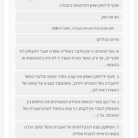
סעיף 9 לחוק שוויון הזדמנויות בעבודה.
הוראת חוק
חוק שוויון ההזדמנויות בעבודה, תשמ"ח-1988
פירוט הכללים
א. נטל ההוכחה כי אין מדובר באפליה אסורה יועבר למעסיק לפי
סעיף זה, אך ורק כאשר הוכיח העובד כי לא היה בהתנהגותו או
במעשיו ...
ב. סעיף 9 לחוק השוויון אינו קובע הסדר ממצה ובלעדי באשר
להעברת נטל ההוכחה לפיכך, משהעובד מצביע על קיומה של
ראשית ראיה לקי...
ג. על רקע פערי הכוחות והמידע המאפיינים את היחסים בין
המעסיק לעובד אין לקבוע רף גבוה במיוחד לעניין העברת נטל
ההוכחה. על כ...
ד. המחוקק מצא לנכון להורות על העברת הנטל מתוך הכרה
בקושי הראייתי להוכיח אפליה.