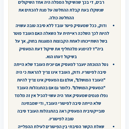
רבים, די בכך שהשיקול המפלה היה אחד השיקולים
שנשקלו בעת קבלת ההחלטה על מנת להכתים את
ההחלטה כולה.
ודוק, ככל שמעסיק פיטר עובד ללא סיבה טובה עשויה
להיות לכך השלכה ראייתית על השאלה האם העובד פוטר
בשל השתייכותו לאחת הקבוצות המוגנות בחוק, אך על
ביה"ד להימנע מלהחליף את שיקול דעת המעסיק
בשיקול דעתו הוא.
נטל ההוכחה יועבר למעסיק אם יוכיח העובד שלא הייתה
סיבה לפיטוריו. ודוק, העובד אינו צריך להראות כי היה
"העובד המושלם", אולם גם המעסיק אינו צריך להיות
"המעסיק המושלם". כלומר גם אם בהתנהלות העובד
נפלו פגמים שמעסיק אחר היה עשוי להכיל אין זה מלמד
שלא הייתה סיבה לפיטורי העובד, ודי שמבחינה
סובייקטיבית המעסיק ראה בהתנהלות העובד סיבה
טובה לפיטוריו.
שאלת הקשר הסיבתי בין הפיטורים לעילת ההפלייה