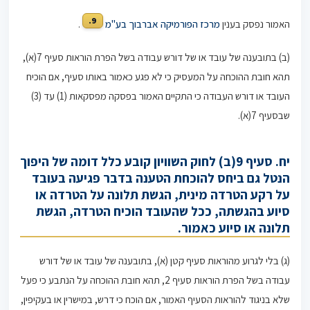
9.
האמור נפסק בענין
מרכז הפורמיקה אברבוך בע"מ
.
(ב) בתובענה של עובד או של דורש עבודה בשל הפרת הוראות סעיף 7(א),
תהא חובת ההוכחה על המעסיק כי לא פגע כאמור באותו סעיף, אם הוכיח
העובד או דורש העבודה כי התקיים האמור בפסקה מפסקאות (1) עד (3)
שבסעיף 7(א).
יח. סעיף 9(ב) לחוק השוויון קובע כלל דומה של היפוך
הנטל גם ביחס להוכחת הטענה בדבר פגיעה בעובד
על רקע הטרדה מינית, הגשת תלונה על הטרדה או
סיוע בהגשתה, ככל שהעובד הוכיח הטרדה, הגשת
תלונה או סיוע כאמור.
(ג) בלי לגרוע מהוראות סעיף קטן (א), בתובענה של עובד או של דורש
עבודה בשל הפרת הוראות סעיף 2, תהא חובת ההוכחה על הנתבע כי פעל
שלא בניגוד להוראות הסעיף האמור, אם הוכח כי דרש, במישרין או בעקיפין,