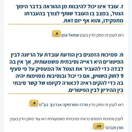
ז. עובד אינו יכול להיבנות מן ההוראה בדבר היפוך
הנטל, במצב בו העובד שותף לצורך בהעברתו
מתפקידו, והוא אף יזם זאת.
8.
ראו לענין זה פסק הדין בענין
שמואל וגמן
.
ח. סמיכות הזמנים בין הודעת עובדת על הריונה לבין
הפיטורים היא ראייה נסיבתית משמעותית, אך אין בה
לבדה כדי להעביר את הנטל אל המעסיק על פי סעיף
9 לחוק השוויון, אם כי יכול ובנסיבות מסוימות יהיה
בה כדי להקים ראיה לכאורה לקיומו של קשר סיבתי
בין ההיריון לבין הפיטורים.
9.
ראו לענין זה פסק הדין
מרכז הפורמיקה אברבוך בע"מ
.
לענין סמיכות הזמנים כראיה נסיבתית משמעותית ראו עוד פסק הדין בענין
10.
מורן וינברגר
.