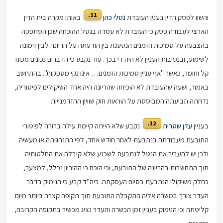
11.
והשוו לפסק הדין בענין העובדת
נטלי כהן
באותו מקרה בית הדין
הארצי לעבודה פסק כי העובדת לא עמדה בנטל ההוכחה שכן הסתפקה
בהצבעה על סמיכות הזמנים הנטענת בין הודעתה על הריונה לבין זימונה
לשימוע, ובנסיבות העניין לא היה די בכך. עוד נקבע כי הדברים נכונים מכוח
קל וחומר, כאשר "אף עניין סמיכות הזמנים… אינו נקי מספקות". בהתחשב
באמור, ושעה שהעובדת לא הוכיחה שהריונה היה אחד השיקולים לפיטוריה,
נדחתה תביעתה המבוססת על הוראות חוק שוויון ההזדמנויות.
12.
בעניין
עדן שטרית
נקבע שלא הייתה קיימת עילה ברורה לפיטורי
התובעת מעבודתה בנתבעת לאחר חודש אחד, לפי התנהגותה או מעשיה
ולכן יש להעביר את הנטל לנתבעת לשכנע שלא קיבלה את החלטותיה
תוך התחשבות בהריונה של התובעת, וכי הוכח כי ההיריון נכלל, למצער,
כחלק משיקולי הנתבעת בסיום העסקתה. ביה"ד קבע כי הנימוק בדבר
העדר צורך במשרה אליה התקבלה התובעת תוך תקופה קצרה ביותר מיום
קליטתה וכי הנימוק בעניין זמן הכשרה והעדר נציג מכשיר בתקופה הקרובה,