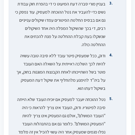
בעניין מורי סברה דעת המיעוט כי די בהפרת חוק עבודת
נשים כדי להעביר את נטל ההוכחה למעסיק. עוד נפסק כי
גם אם בבסיס החלטת הפיטורים עמדו שיקולים ענייניים
רבים, די בכך שהשיקול המפלה היה אחד השיקולים
שנשקלו בעת קבלת ההחלטה על מנת להכתים את
ההחלטה כולה.
ודוק, ככל שמעסיק פיטר עובד ללא סיבה טובה עשויה
להיות לכך השלכה ראייתית על השאלה האם העובד
פוטר בשל השתייכותו לאחת הקבוצות המוגנות בחוק, אך
על ביה"ד להימנע מלהחליף את שיקול דעת המעסיק
בשיקול דעתו הוא.
נטל ההוכחה יועבר למעסיק אם יוכיח העובד שלא הייתה
סיבה לפיטוריו. ודוק, העובד אינו צריך להראות כי היה
"העובד המושלם", אולם גם המעסיק אינו צריך להיות
"המעסיק המושלם". כלומר גם אם בהתנהלות העובד
נפלו פגמים שמעסיק אחר היה עשוי להכיל אין זה מלמד