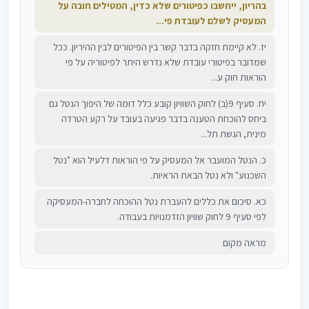
בהריון, ייחשבו כפיטורים שלא כדין, המטילים חובה על
המעסיק לשלם לעובדת פי...
יז. לא קיימת חזקה בדבר קשר בין הפיטורים לבין ההיריון. ככל
שמדובר בפיטורי עובדת שלא נדרש היתר לפיטוריה על פי
הוראות חוק ע...
יח. סעיף 9(ב) לחוק השוויון קובע כלל דומה של היפוך הנטל גם
ביחס להוכחת הטענה בדבר פגיעה בעובד על רקע הטרדה
מינית, הגשת תל...
כ. הנטל המועבר אל המעסיק על פי הוראות דלעיל הוא "נטל
השכנוע" ולא נטל הבאת הראיות.
כא. סיכום את כללים להעברת נטל ההוכחה לחברה-המעסיקה
לפי סעיף 9 לחוק שוויון הזדמנויות בעבודה.
מראה מקום