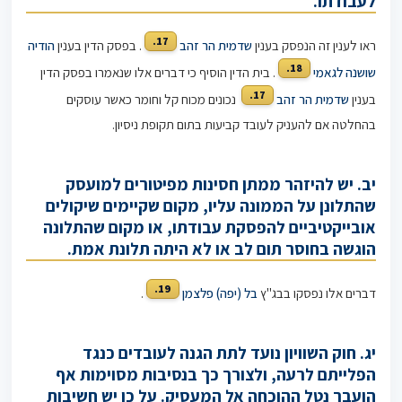
לעבודתו.
17.
ראו לענין זה הנפסק בענין
שדמית הר זהב
. בפסק הדין בענין
הודיה
18.
שושנה לגאמי
. בית הדין הוסיף כי דברים אלו שנאמרו בפסק הדין
17.
בענין
שדמית הר זהב
נכונים מכוח קל וחומר כאשר עוסקים
בהחלטה אם להעניק לעובד קביעות בתום תקופת ניסיון.
יב. יש להיזהר ממתן חסינות מפיטורים למועסק
שהתלונן על הממונה עליו, מקום שקיימים שיקולים
אובייקטיביים להפסקת עבודתו, או מקום שהתלונה
הוגשה בחוסר תום לב או לא היתה תלונת אמת.
19.
דברים אלו נפסקו בבג"ץ
בל (יפה) פלצמן
.
יג. חוק השוויון נועד לתת הגנה לעובדים כנגד
הפלייתם לרעה, ולצורך כך בנסיבות מסוימות אף
הועבר נטל ההוכחה אל המעסיק. על כן יש חשיבות