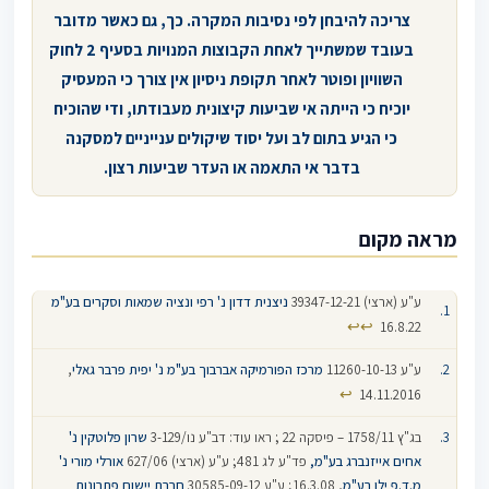
צריכה להיבחן לפי נסיבות המקרה. כך, גם כאשר מדובר
בעובד שמשתייך לאחת הקבוצות המנויות בסעיף 2 לחוק
השוויון ופוטר לאחר תקופת ניסיון אין צורך כי המעסיק
יוכיח כי הייתה אי שביעות קיצונית מעבודתו, ודי שהוכיח
כי הגיע בתום לב ועל יסוד שיקולים ענייניים למסקנה
בדבר אי התאמה או העדר שביעות רצון.
מראה מקום
ע"ע (ארצי) 39347-12-21
ניצנית דדון נ' רפי ונציה שמאות וסקרים בע"מ
↩
↩
16.8.22
ע"ע 11260-10-13
מרכז הפורמיקה אברבוך בע"מ נ' יפית פרבר גאלי
,
↩
14.11.2016
בג"ץ 1758/11 – פיסקה 22 ; ראו עוד: דב"ע נו/3-129
שרון פלוטקין נ'
אחים אייזנברג בע"מ,
פד"ע לג 481; ע"ע (ארצי) 627/06
אורלי מורי נ'
מ.ד.פ ילו בע"מ
, 16.3.08; ע"ע 30585-09-12
חברת יישום פתרונות