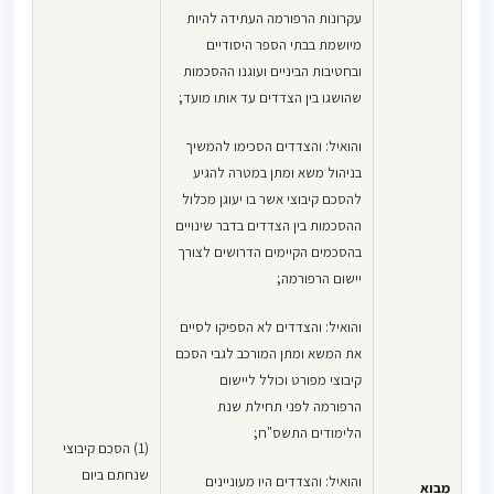
עקרונות הרפורמה העתידה להיות
מיושמת בבתי הספר היסודיים
ובחטיבות הביניים ועוגנו ההסכמות
שהושגו בין הצדדים עד אותו מועד;
והואיל: והצדדים הסכימו להמשיך
בניהול משא ומתן במטרה להגיע
להסכם קיבוצי אשר בו יעוגן מכלול
ההסכמות בין הצדדים בדבר שינויים
בהסכמים הקיימים הדרושים לצורך
יישום הרפורמה;
והואיל: והצדדים לא הספיקו לסיים
את המשא ומתן המורכב לגבי הסכם
קיבוצי מפורט וכולל ליישום
הרפורמה לפני תחילת שנת
הלימודים התשס"ח;
(1) הסכם קיבוצי
שנחתם ביום
והואיל: והצדדים היו מעוניינים
מבוא