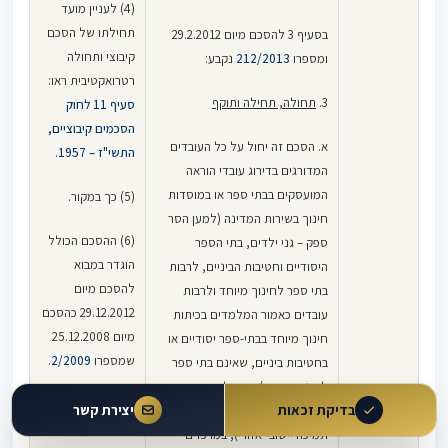
(4) לעניין מועד
תחילתו של הסכם
בסעיף 3 להסכם מיום 29.2.2012
קיבוצי ותחולה
ומספרו
212/2013
נקבע:
רטרואקטיבית ראו:
3.
תחולה, תחילה ותוקף
סעיף 11 לחוק
הסכמים קיבוציים,
א. הסכם זה יחול על כל העובדים
התשי"ז – 1957
.
המדורגים בדירוג עובדי הוראה
המועסקים בבתי ספר או במוסדות
(5) כך במקור.
חינוך בשירות המדינה (למען הסר
(6) ההסכם הכולל
ספק – גני ילדים, בתי הספר
הוגדר במבוא
היסודיים וחטיבות הביניים, לרבות
להסכם מיום
בתי ספר לחינוך מיוחד ולרבות
29.12.2012 כהסכם
עובדים כאמור המלמדים בכיתות
מיום 25.12.2008
חינוך מיוחד בבתי-ספר יסודיים או
שמספרו
2/2009
.
בחטיבות ביניים, שאינם בתי ספר
לחינוך מיוחד), וכן על עובדים
(7) עניינו של סעיף
בדיקת זכאות
יצירת קשר
כאמור המועסקים במתי"אות (מרכז
91 להסכם מיום
תמיכה יישובי-אזורי), במרכזים