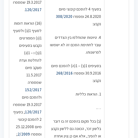
19.3.2017 שמספרו
בסעיף 4 להסכם קיבוצי מיום
.
120/2017
24.8.2020 ומספרו
308/2020
(16) הוראות דומות
נקבע:
לסעיף 1(ב) ולסעיף
4. טיוטות שהוחלפו בין הצדדים
1(ג) המפורטים
עובר לחתימת הסכם זה לא ישמשו
נקבעו בסעיפים
לפרשנותו.
1(ב) ו – 1(ג)
להחלטת ועדת
בסעיפים 1(ב) – 1(ה) להסכם מיום
מעקב מיום
30.9.2016 ומספרו
268/2016
11.5.2017
נקבע:
שמספרה
152/2017
1. הוראות כלליות
ולהסכם מיום
19.3.2017 שמספרו
….
120/2017
; בסעיף
2 להסכם קיבוצי
(ב) בכל מקום בהסכם זה בו דובר
מיום 25.12.2008
בלשון זכר, הכוונה גם ללשון נקבע
ומספרו
2/2009
;
או להפיך, אלא אם כן צוין אחרת