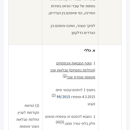
נוספות של עובדי הוראה בשירות
המדינה, כפי שיוסכם בין הצדדים;
לפיכך הוצהר, הותנה והוסכם בין
הצדדים כדלקמן:
א.
כללי
1.
תוקף המבואות והנספחים
(והחלפת נספחים) טבלאות שכר
(1)
ותוספת שמירת שכר
בסעיף 1 להסכם קיבוצי מיום
(2)
4.3.2015 ומספרו
99/2015
נקבע:
(1) הוראות
הקודמות לעניין
1. המבוא להסכם זה ונספחיו מהווים
החלפת טבלאות
(3)(4)
חלק בלתי נפרד ממנו.
השכר ותוספת