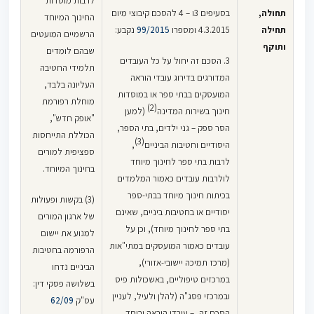
לרבות מוסדות
תחולה,
בסעיפים 3ו – 4 להסכם קיבוצי מיום
החינוך המיוחד
תחילה
4.3.2015 ומספרו
99/2015
נקבע:
הרשמיים המועטים
ותוקף
שבהם לומדים
3. הסכם זה יחול על כל העובדים
תלמידי החטיבה
המדורגים בדירוג עובדי הוראה
העליונה בלבד,
המועסקים בבתי ספר או במוסדות
מוחלת רפורמת
(2)
חינוך בשירות המדינה
(למען
"אופק חדש",
הסר ספק – גני ילדים, בתי הספר,
הכוללת התייחסות
(3)
היסודיים וחטיבות הביניים
,
ספציפית למורים
לרבות בתי ספר לחינוך מיוחד
בחינוך המיוחד.
לולרבות עובדים כאמור המלמדים
בכיתות חינוך מיוחד בבתי-ספר
(3) בקשות ופעולות
יסודיים או בחטיבות ביניים, שאינם
של ארגון המורים
בתי ספר לחינוך מיוחד), וכן על
למנוע את יישום
עובדים כאמור המועסקים במתי"אות
הרפורמה בחטיבות
(מרכז תמיכה יישובי-אזורי),
הביניים נדחו
במרכזים טיפוליים, באשכולות פיס
בשלושה פסקי דין:
ובמרכזי פסג"ה (להלן ולעיל, לעניין
עס"ק
62/09
הסכם זה, – עובדי הוראה וביחד