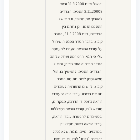
והואיל וביום 31.8.2008 וביום
3.11.20008 הסכימו הצדדים
להאריך את תקופת תוקפו של
ההסכם הזמני וכן נחתם בין
הצדדים, ביום 31.8.2008 ,הסכם
קיבוצי בדבר הסדר הפנסיה שיחול
על עובדי ההוראה שעברו להעסקה
על- פי תנאי הרפורמה ושחל עליהם
הסדר הפנסיה התקציבית; והואיל:
והצדדים הסכימו להמשיך בניהול
משא-ומתן לשם חתימת הסכם
קיבוצי ליישום הרפורמה לעובדים
נוספים בדירוג עובדי הוראה: עובדי
הוראה בתפקידי הדרכה, מפקחים,
מורי של"ח, עובדי הוראה במכללות
ובסמינרים להכשרת עובדי הוראה,
עובדי הוראה בחוות חקלאיות
ובמרכזים ימיים, גננות שלא נכללו
בהגדרת "גננת" להלן ואוכלוסיות