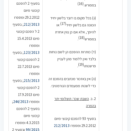
בסעיף 2 להסכם
(16)
במפורש.
קיבוצי מיום
29.2.2012 ומספרו
(ג) בכל מקום בו דובר בלשון יחיד
(17)
212/2013
; בסעיף
הכוונה גם בלשון יחיד
או
2 ל הסכם קיבוצי
להיפך, אלא אם כן צוין אחרת
(18)
מיום 15.4.2013
במפורש
.
ומספרו
(ד) כותרות ההסכם הן לשם נוחות
123/2013
; בסעיף
בלבד ואין ללמוד מהן לעניין
2 להסכם קיבוצי
(19)
פרשנותו
.
מיום 22.7.2013
ומספרו
(ה) אין באזכור מכתבים בהסכם זה
215/2013
; בסעיף
כדי לשנות ממעמדם הנורמטיבי.
2 להסכם קיבוצי
מיום 17.9.2013
2. ב.
השבת שכר: תשלומי יתר
ומספרו
244/2013
;
בהמרה
בסעיף 2 להסכם
קיבוצי מיום
בסעיף 93 להסכם קיבוצי מיום
4.3.2015 ומספרו
29.2.2012 ומספרו
212/2013
99/2015
ובסעיף 2