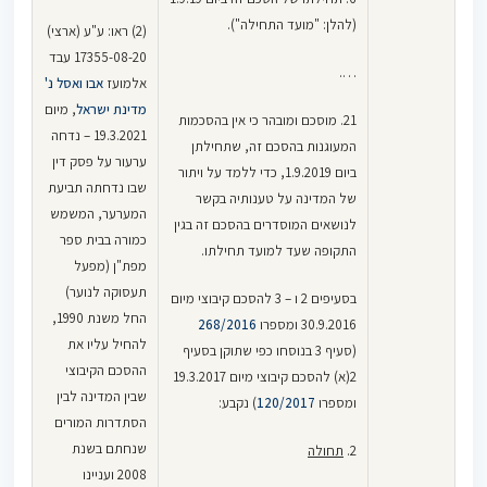
(להלן: "מועד התחילה").
(2) ראו: ע"ע (ארצי)
17355-08-20 עבד
….
אלמועז
אבו ואסל נ'
מדינת ישראל
, מיום
21. מוסכם ומובהר כי אין בהסכמות
19.3.2021 – נדחה
המעוגנות בהסכם זה, שתחילתן
ערעור על פסק דין
ביום 1.9.2019, כדי ללמד על ויתור
שבו נדחתה תביעת
של המדינה על טענותיה בקשר
המערער, המשמש
לנושאים המוסדרים בהסכם זה בגין
כמורה בבית ספר
התקופה שעד למועד תחילתו.
מפת"ן (מפעל
תעסוקה לנוער)
בסעיפים 2 ו – 3 להסכם קיבוצי מיום
החל משנת 1990,
30.9.2016 ומספרו
268/2016
להחיל עליו את
(סעיף 3 בנוסחו כפי שתוקן בסעיף
ההסכם הקיבוצי
2(א) להסכם קיבוצי מיום 19.3.2017
שבין המדינה לבין
ומספרו
120/2017
) נקבע:
הסתדרות המורים
שנחתם בשנת
2.
תחולה
2008 ועניינו