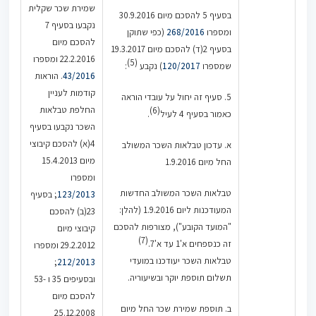
שמירת שכר שקלית
בסעיף 5 להסכם מיום 30.9.2016
נקבעו בסעיף 7
ומספרו
268/2016
(כפי שתוקן
להסכם מיום
בסעיף 2(ד) להסכם מיום 19.3.2017
22.2.2016 ומספרו
(5)
שמספרו
120/2017
) נקבע
:
43/2016
. הוראות
קודמות לעניין
5. סעיף זה יחול על עובדי הוראה
החלפת טבלאות
(6)
כאמור בסעיף 4 לעיל
.
השכר נקבעו בסעיף
4(א) להסכם קיבוצי
א. עדכון טבלאות השכר המשולב
מיום 15.4.2013
החל מיום 1.9.2016
ומספרו
טבלאות השכר המשולב החדשות
123/2013
; בסעיף
המעודכנות ליום 1.9.2016 (להלן:
23(ב) להסכם
"המועד הקובע"), מצורפות להסכם
קיבוצי מיום
(7)
זה כנספחים א'1 עד א'7.
29.2.2012 ומספרו
טבלאות השכר יעודכנו במועדי
;
212/2013
תשלום תוספת יוקר ובשיעוריה.
ובסעיפים 35 ו -53
להסכם מיום
ב. תוספת שמירת שכר החל מיום
25.12.2008