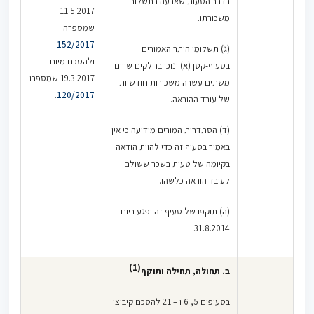
בדבר הטעות שארעה בתשלום
11.5.2017
משכורתו.
שמספרה
152/2017
(ג) תשלומי היתר האמורים
ולהסכם מיום
בסעיף-קטן (א) ינוכו בחלקים שווים
19.3.2017 שמספרו
משתים עשרה משכורות חודשיות
.
120/2017
של עובד ההוראה.
(ד) הסתדרות המורים מודיעה כי אין
באמור בסעיף זה כדי להוות הודאה
בקיומה של טעות בשכר ששולם
לעובד הוראה כלשהו.
(ה) תוקפו של סעיף זה יפגע ביום
31.8.2014.
(1)
ב.
תחולה, תחילה ותוקף
בסעיפים 5, 6 ו – 21 להסכם קיבוצי