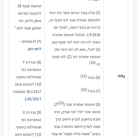
הוראות סעיף 38
(5) עלה עובד הוראה אשר היה זכאי
להסכם רפורמת
לתוספת שמירת שכר לפי סעיף זה,
אופק חדש, כפי
בדרגה או בחצי דאגה, לאחר יום
שתוקן מעת לעת."
1.9.2016, תבוטל תוספת שמירת
(7) לנספחים –
השכר לה היה זכאי לפי סעיף קטן
לחצו כאן
.
(2) לעיל, והוא לא יהא זכאי יותר
תוספת שמירת זכר (Z) לפי סעיף
(8) הגדרת Y
(10)
זה.
המפורטת כפי
(11)
כללי
שהוחלפה בסעיף
(6) בוטל.
2(ד) להסכם מיום
(12)
(7) בוטל.
19.3.2017 שמספרו
.
120/2017
(13)
(8) תוספת שמירת שכר (Z
)
תהווה שכר לכל דבר ועניין, והיא
(9) הגדרת X
תובא בחשבון לעניין חישוב ערך
המפורטת כפי
שעה לעניין חישוב התמורה עבור
שהוחלפה בסעיף
ביצוע "שעות מילוי מקום" או עבור
2(ד) להסכם מיום