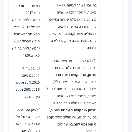
בחשבון לצורך קביעת X ו – Y
במשכורת חודש
כאמור, השכר הטבלאי שהיה
מרץ 2017
משולם לה אלמלא שהתה בתקופת
(המשתלמת בחודש
לידה והורות, במועד הקובע,
אפריל 2017) ולכל
והגמולים אשר נקבע כי היא זכאית
המאוחר במשכורת
להם במועד שובה מתקופת לידה
חודש אפריל 2017
והורות.
(המשתלמת בחודש
מאי 2017)."
(4) לגבי עובד הוראה אשר שהה,
במועד הקובע, בחל"ת, לרבות
(6) בסעיף 4
שבתון, או בתקופת היעדרות מותרת
להסכם מיום
אחרת שאינה מזכה בשכר כלל,
30.9.2016 ומספרו
יילקחו בחשבון לצורך קביעת X ו – Y
268/2016
נקבע,
כאמור, השכר הטבלאי שהיה
בין היתר, כך:
משולם לו אלמלא שהה בחל"ת,
"למען הסר ספק,
שבתון או תקופת היעדרות כאמור,
סעיף זה יחול על
במועד הקובע, והגמולים אשר נקבע
עובדי הוראה אשר
כי הוא זכאי להם במועד שובו
חלות לגביהם
לעבודה.