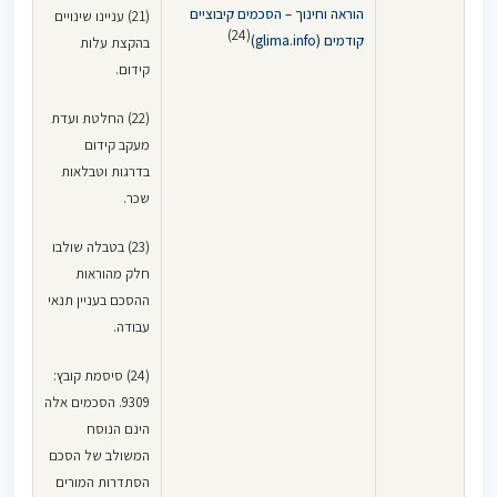
הוראה וחינוך – הסכמים קיבוציים
(21) עניינו שינויים
(24)
קודמים (glima.info)
בהקצת עלות
קידום.
(22) החלטת ועדת
מעקב קידום
בדרגות וטבלאות
שכר.
(23) בטבלה שולבו
חלק מהוראות
ההסכם בעניין תנאי
עבודה.
(24) סיסמת קובץ:
9309. הסכמים אלה
הינם הנוסח
המשולב של הסכם
הסתדרות המורים