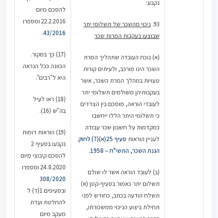
נקבע:
להסכם מיום
22.2.2016 ומספרו
93.
ניכוי מהשכר של תשלומי יתר
.
43/2016
שבוצעו בעקבות המרות שכר
(17) כך במקור.
(א) נוכח העובדה שתהליך המרת
הכוונה ככל הנראה
השכר הינו מורכב, ולעיתים קורות
היא ל"רבים".
טעויות במהלך המרת השכר, אשר
בעקבותיהן משולמים תשלומי יתר
(18) ראו לעיל
לעובדי הוראה, מוסכם בין הצדדים
בה"ש (16).
כי תשלומי היתר הללו ייחשבו
כמקדמות על חשבון שכר עבודה
(19) הוראות דומות
לעניין הוראות
סעיף 25(א)(7) לחוק
נקבעו בסעיף 2
הגנת השכר, התשי"ח – 1958
.
להסכם קיבוצי מיום
24.8.2020 ומספרו
(ב) לעובד הוראה אשר לו שולם
308/2020
תשלום יתר כאמור בסעיף-קטן (א)
ובסעיפים 1(ד) ל
תשלח הודעה בכתב, כחודש לפני
להחלטת ועדת
תחילת ביצוע הניכוי ממשכורתו,
מעקב מיום