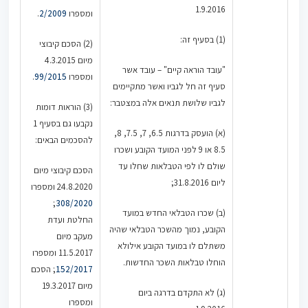
1.9.2016
ומספרו
2/2009
.
(1) בסעיף זה:
(2) הסכם קיבוצי
מיום 4.3.2015
"עובד הוראה קיים" – עובד אשר
ומספרו
99/2015
.
סעיף זה חל לגביו ואשר מתקיימים
לגביו שלושת תנאים אלה במצטבר:
(3) הוראות דומות
נקבעו גם בסעיף 1
(א) הועסק בדרגות 6.5, 7, 7.5, 8,
להסכמים הבאים:
8.5 או 9 לפני המועד הקובע ושכרו
שולם לו לפי הטבלאות שחלו עד
הסכם קיבוצי מיום
ליום 31.8.2016;
24.8.2020 ומספרו
;
308/2020
(ב) שכרו הטבלאי החדש במועד
החלטת ועדת
הקובע, נמוך מהשכר הטבלאי שהיה
מעקב מיום
משתלם לו במועד הקובע אילולא
11.5.2017 ומספרו
הוחלו טבלאות השכר החדשות.
152/2017
; הסכם
מיום 19.3.2017
(ג) לא התקדם בדרגה ביום
ומספרו