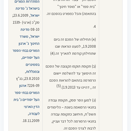
הסתדרות המורים
"בית ספר" או "מוסד חינוך"
בישראל נ' מדינת
בהתאמה) והכל כמפורט בהסכם זה.
ישראל
, 23.6.2009;
סק"כ (ארצי) 1539-
4.
08-10
מדינת
ישראל, משרד
(א) תחילתו של הסכם זה ביום
החינוך נ' ארגון
1.9.2008, למעט הוראות שבו
המורים בבתי הספר
שתחילתן קודמת לתאריך זה.(4)
העל יסודיים,
בסמינרים
(ב) תקופת תוקפו הקצובה של הסכם
ובמכללות
,
זה תימשך עד להשלמת יישום
23.8.2010; בג"ץ
הרפורמה בהתאם להוראות הסכם
7226-09
ארגון
(5)
זה , דהיינו עד 1.9.2013).
המורים בבתי ספר
העל יסודיים נ' בית
(ג) למען הסר ספק, תקופת עבודה
הדין הארצי
בתנאי הרפואמה בשנת – הלימודים
לעבודה
,
תשס"ח, תיחשב כתקופת עבודה
18.11.2009.
בתנאי הרפורמה לכל דבר ועניין,
לרבות לצרכי הסכם זה.