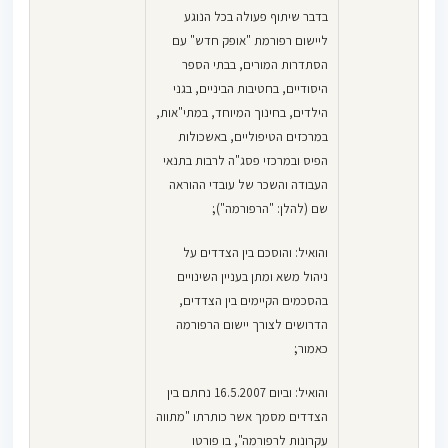
בדבר שיתוף פעולה בכל הנוגע
ליישום רפורמת "אופק חדש" עם
הסתדרות המורים, בבתי הספר
היסודיים, בחטיבות הביניים, בגני
הילדים, בחינוך המיוחד, במתי"אות,
במרכזים הטיפוליים, באשכולות
הפיס ובמרכזי פסג"ה לרבות בתנאי
העבודה והשכר של עובדי ההוראה
שם (להלן: "הרפורמה");
והואיל: והוסכם בין הצדדים על
ניהול משא ומתן בעניין השינויים
בהסכמים הקיימים בין הצדדים,
הדרושים לצורך יישום הרפורמה
כאמור;
והואיל: וביום 16.5.2007 נחתם בין
הצדדים מסמך אשר כותרתו "מתווה
עקרונות לרפורמה", בו פורטו