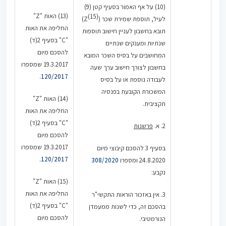
(10) על אף האמור בסעיף קטן (9)
(13) האות "Z"
(15)
לעיל, תוספת שמירת שכר (Z
)
החליפה את האות
תובא בחשבון לעניין חישוב תוספות
"C" בסעיף 2(ד)
שנתיות ומענקים שנתיים
להסכם מיום
המחושבים על בסיס השכר המובא
19.3.2017 שמספרו
בחשבון לצורך חישוב ערך שעה
.
120/2017
לעבודה נוספת או על בסיס
המשכורת הקובעת בפנסיה
(14) האות "Z"
תקציבית.
החליפה את האות
"C" בסעיף 2(ד)
2. א.
פרשנות
להסכם מיום
19.3.2017 שמספרו
בסעיף 3 להסכם קיבוצי מיום
.
120/2017
24.8.2020 ומספרו
308/2020
נקבע:
(15) האות "Z"
החליפה את האות
3. אין באזכור הוראות התקשי"ר
"C" בסעיף 2(ד)
בהסכם זה, כדי לשנות ממעמדן
להסכם מיום
הנורמטיבי.