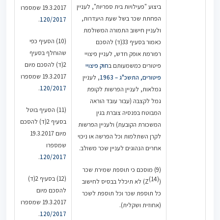
ביצוע "פעילויות בית ספריות", לעניין
19.3.2017 שמספרו
הפחתת שכר בשל שעת היעדרות,
.
120/2017
ולעניין חישוב התמורה המשולמת
(10) הסעיף כפי
כאמור בסעיף 33(ד) להסכם
שהוחלף בסעיף
רפורמת אופק חדש, לעניין פיצויי
2(ד) להסכם מיום
פיטורים כמשמעותם ב
חוק פיצויי
19.3.2017 שמספרו
פיטורים, התשכ"ג – 1963
, לעניין
.
120/2017
גמלאות, לעניין הפרשות לקופת
גמל לקצבה (עבור עובד הוראה
(11) הסעיף בוטל
המבוטח בפנסיה צוברת בגין
בסעיף 2(ד) להסכם
המשכורת הקובעת) ולעניין הפרשות
מיום 19.3.2017
לקרן השתלמות וכל הפרשה או ניכוי
שמספרו
אחרים הנהוגים לעניין שכר משולב.
.
120/2017
(9) מוסכם כי תוספת שמירת שכר
(12) בסעיף 2(ד)
(14)
(Z
) לא תיכלל בבסיס לחישוב
להסכם מיום
כל תוספת שכר וכל תוספת לשכר
19.3.2017 שמספרו
(אחוזית ושקלית).
.
120/2017