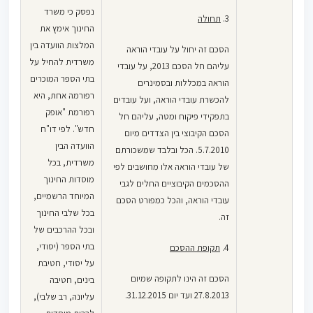
נפסק כי משרד
3.
תחולה
החינוך אימץ את
המלצות הוועדה בין
הסכם זה יחול על עובדי הוראה
משרדית להחיל על
עליהם חל הסכם 2013, על עובדי
בתי הספר המוכרים
הוראה במכללות ובסמינרים
רפורמה אחת, היא
להכשרת עובדי הוראה, ועל עובדים
רפורמת "אופק
בתפקידי פיקוח ומטה, עליהם חל
חדש". לפי דו"ח
הסכם הקיבוצי בין הצדדים מיום
הוועדה הבין
5.7.2010. הכל ובלבד שמשכורתם
משרדית, בכל
של עובדי הוראה אלו מחושבים לפי
מוסדות החינוך
ההסכמים הקיבוציים החלים לגבי
המיוחד הרשמיים,
עובדי הוראה, והכל כמפורט הסכם
בכל שלבי החינוך
זה.
ובכל ההרכבים של
בתי הספר (יסודי,
4.
תקופת ההסכם
על יסודי, חטיבת
הסכם זה הינו לתקופה שמיום
בינים, חטיבה
27.8.2013 ועד יום 31.12.2015.
עליונה, רב שלבי),