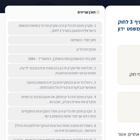
תוכן עניינים
1. עקרון פומביות הדיון הינו עקרון מרכזי בשיטת המשפט הישראלית ומעוגן בסעיף 3 לחוק
1. עקרון פומביות הדיון הינו עקרון מרכזי בשיטת המשפט
שפט ידון
הישראלית ומעוגן בסעיף 3 לחוק...
חוק יסוד: השפיטה
פומביות הדיון
חוק בתי המשפט [נוסח משולב], התשמ"ד – 1984
2. תכליותיו של עקרון זה הן בהגשמת זכות הציבור לדעת,
חופש הביטוי וחופש העיתונות.
3. ניהול הדיונים המתקיימים בבית המשפט בפומבי
מאפשרים ביקורת ציבורית על התנהלותה ...
4. עקרון פומביות הדיון מחזק את אמון הציבור ברשויות
ומקדם את עשיית הצדק, שכן הוא ...
5. עקרון פומביות הדיון הינו אחד העקרונות החוקתיים
המרכזים שביסוד שיטת המשפט בישר...
6. בשמירתו טמונה אחת הערובות העיקריות לתקינות ההליך
השיפוטי, הן בתחום מראית פני ...
ם אחרים אשר
7. סגירת דלתיים או צו לאיסור פרסום יינתנו בצמצום, ובוודאי