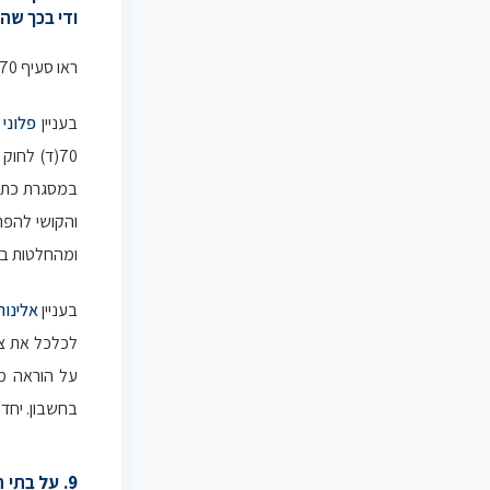
ודי בכך שה
ראו סעיף 70(ד)( תיקון מס' 77)
בעניין
פלוני 
70(ד) לחו
במסגרת כתבי
והקושי להפר
ומהחלטות בית
בעניין
אלינור
לכלכל את צעד
על הוראה מ
בחשבון. יחד
9. על בתי