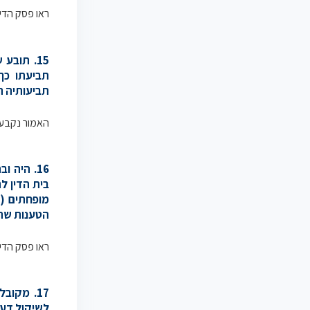
ראו פסק הדי
15. תוב
תביעתו כך
תביעותיה ה
האמור נקבע 
16. היה 
בית הדין ל
מופחתים (ב
הטענות שהיו
ראו פסק הדין
17. מקו
לשיקול דעת