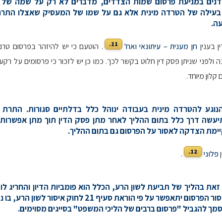
ר דנים במניעת פרסום שמות הצדדים, מדברים לא רק על שמה של 
בעילה של הטרדה מינית אלא גם על שמו של המעסיק שאצלו התרח
ה.
11.
ן בענין
חן מענית – עיתונאי ואח'
. הוטעם כי יש להיזהר בפרסום טר
נה ולפני שניתן פסק דין חלוט בקשר לכך. כמו כן יש לזכור כי פרסומים על רק
 קלון מיוחד.
ך הנוגע להטרדה מינית בעבודה ינוהל כלל בדלתיים סגורות. התרת
עשה דרך כלל בתום ההליך לאחר מתן פסק הדין תוך מתן אפשרות ל
יימת הצדקה לאסור על הפרסום גם בתום ההליך.
12.
ן
פלוני
.
ת זאת בהליך של תביעת לשון הרע, הכלל הוא פומביות הדיון והחריג לו 
סור הפרסום יתאפשר על פי הוראת
סעיף 21
ל
חוק איסור לשון הרע
, בו 
ך להגביל "פרסום ברבים של הליכי המשפט" בסייגים מסוימים.