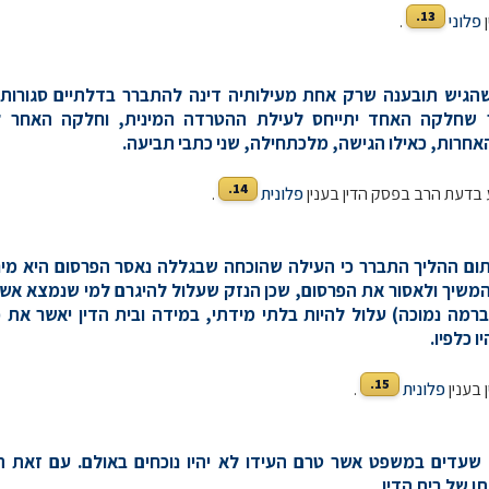
13.
ן
פלוני
.
ע שהגיש תובענה שרק אחת מעילותיה דינה להתברר בדלתיים סגורות
 שחלקה האחד יתייחס לעילת ההטרדה המינית, וחלקה האחר ל
אחרות, כאילו הגישה, מלכתחילה, שני כתבי תביעה.
14.
בדעת הרב בפסק הדין בענין
פלונית
.
ובתום ההליך התברר כי העילה שהוכחה שבגללה נאסר הפרסום היא מינו
המשיך ולאסור את הפרסום, שכן הנזק שעלול להיגרם למי שנמצא א
רמה נמוכה) עלול להיות בלתי מידתי, במידה ובית הדין יאשר את 
 כלפיו.
15.
 בענין
פלונית
.
בל שעדים במשפט אשר טרם העידו לא יהיו נוכחים באולם. עם זאת 
ו של בית הדין.