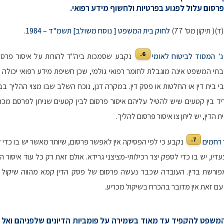
פרסום עלול לפגוע בפרטיות ולחשוף מידע רפואי.
לחוק בית המשפט [ נוסח משולב] תשמ"ד – 1984
.
6.
נ' המסוד לביטוח לאומי
נקבע שסמכות ביה"ד להורות על איסור פרסו
ק בתי המשפט אינה מוגבלת לחומר רפואי גולמי, שכן חשיפת מידע רפואי יכולה
 בית דין או החלטות או פסק דין. במקרה דנן, נוכח השלב שבו מצוי ההליך בבי
יד בין קטעים שיש להטיל עליהם איסור פרסום לבין קטעים שניתן לפרסם מכתב
 הדין, יש ליתן צו איסור פרסום להליך.
7.
 רחמים
נקבע כי לפי הפסיקה אין לאפשר פרסום, שיותר מאשר יש בו כדי ל
יו, יש בו כדי לספק יצר רכילותי-מציצני גרידא. אולם זאת רק כל עוד איסור 
פורשת בדין. העובדה שכבר נעשה פרסום של פסק הדין קמא מהווה שיקול 
 עם זאת אין מדובר בהכרח בשיקול מכריע.
 המשפט להקפיד עד מאוד בשמירה על פומביות הדיונים שלפניהם ואל 