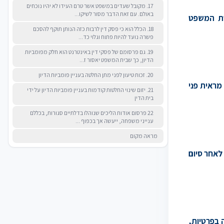
17. מקובל שעדים במשפט אשר טרם העידו לא יהיו נוכחים
באולם. עם זאת הדבר מסור לשיקו...
יטת המשפט
18. הכלל הוא כי פסק דין לרבות כזה הנותן תוקף להסכם
פשרה נועד להיות פתוח וגלוי כד...
19. גם פרסומם של פסקי דין באינטרנט הוא חלק מפומביות
הדיון, כך שבית המשפט יאסור ז...
20. זכות טיעון לפני מתן החלטה בעניין פומביות הדיון
מראית פני
21. יזום שינוי החלטות קודמות בעניין פומביות הדיון על ידי
בית הדין
22 פרסום אודות הליכים שנוהלו בדלתיים סגורות, בכללם
ענייני משפחה, ייעשה אך בכפוף ...
מראה מקום
 לאחר סיום
 בפרטיות,