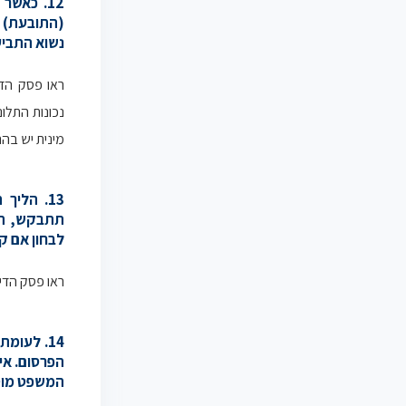
12. כאש
(התובעת) 
נשוא התביע
ראו פסק הדי
נכונות התלו
מינית יש בהם
13. הלי
תתבקש, תי
לבחון אם ק
ראו פסק הדי
14. לעומ
הפרסום. אי
המשפט מוסמ