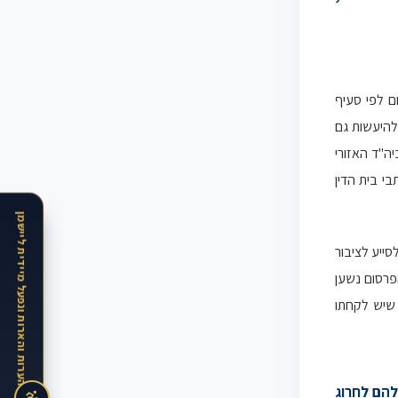
ם לפי סעיף
 להיעשות גם
ה"ד האזורי
י בית הדין
האתר בתקופת הרצה · נשמח לקבל הערות והארות ונפעל מיידית ליישמן
סייע לציבור
הפרסום נשען
שיש לקחתו
להם לחרוג