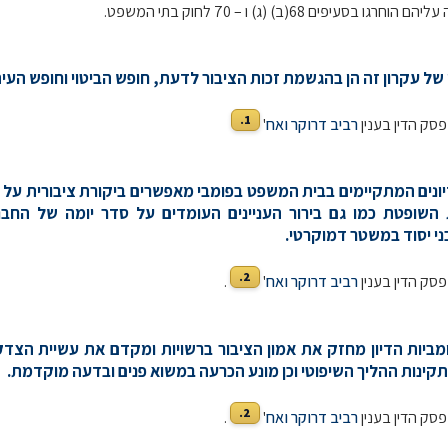
גו בסעיפים 68(ב) (ג) ו – 70 לחוק בתי המשפט.
1.
 פסק הדין בענין
רביב דרוקר ואח
'
הדיונים המתקיימים בבית המשפט בפומבי מאפשרים ביקורת ציבורית על
השופטת כמו גם בירור העניינים העומדים על סדר יומה של החבר
ני יסוד במשטר דמוקרטי.
2.
 פסק הדין בענין
רביב דרוקר ואח
'
.
פומביות הדיון מחזק את אמון הציבור ברשויות ומקדם את עשיית הצדק
קינות ההליך השיפוטי וכן מונע הכרעה במשוא פנים ובדעה מוקדמת.
2.
 פסק הדין בענין
רביב דרוקר ואח
'
.