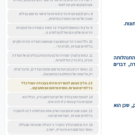
אם התבקשו זמן מה לאחר ...
8. ניתן לבקש מבית הדין להורות על איסור פרסום גם ללא
טענה של פגיעה חמורה בפרטיות,...
9. על בתי המשפט להקפיד עד מאוד בשמירה על פומביות
הדיונים שלפניהם ואל להם לחרוג מ...
10. כלל הוא כי הדיון בתובענה שנושאה הטרדה מינית יתקיים
בדלתיים סגורות, ולבית הדי...
11. כפתרון לצורך שמירה על צנעת הפרט בהליכים של הטרדה
 התנהלותה
מינית, בית הדין יכול להורות...
ה, דברים
12. כאשר דנים במניעת פרסום שמות הצדדים, מדברים לא
רק על שמה של המתלוננת (התובעת)...
13. הליך הנוגע להטרדה מינית בעבודה ינוהל כלל
בדלתיים סגורות. התרת פרסום אם תתבקש...
14. לעומת זאת בהליך של תביעת לשון הרע, הכלל הוא
פומביות הדיון והחריג לו יהיה איס...
, שכן הוא
15. תובע שהגיש תובענה שרק אחת מעילותיה דינה להתברר
בדלתיים סגורות, יפצל את תביעת...
16. היה ובתום ההליך התברר כי העילה שהוכחה שבגללה
נאסר הפרסום היא מינורית, ייטה ב...