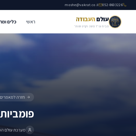
moshe@vakrat.co.il
052-8603226
עולם
העבודה
ראשי
כלים ומח
פומביות הדיון – איסור פרסום
סדר הדין בבית הדין לעבודה
מבית עו״ד משה וקרט ושות'
חזרה למאמרים
פומביות 
מערכת עולם הע