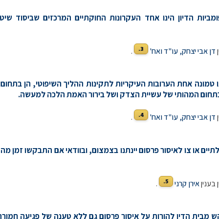
פומביות הדיון הינו אחד העקרונות החוקתיים המרכזים שביסוד ש
3.
ן
דן אבי יצחק, עו"ד ואח'
.
ו טמונה אחת הערובות העיקריות לתקינות ההליך השיפוטי, הן בתחום 
תחום המהותי של עשיית הצדק ושל בירור האמת הלכה למעשה.
4.
ן
דן אבי יצחק, עו"ד ואח'
.
דלתיים או צו לאיסור פרסום יינתנו בצמצום, ובוודאי אם התבקשו זמן מה
5.
 בענין
אירן קרני
.
בקש מבית הדין להורות על איסור פרסום גם ללא טענה של פגיעה חמורה