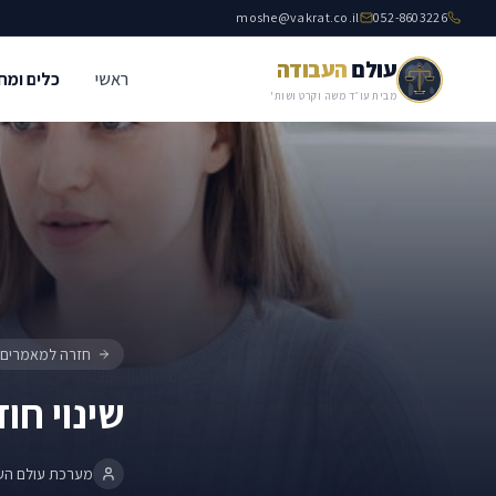
moshe@vakrat.co.il
052-8603226
עולם
העבודה
ראשי
כלים ומח
שינוי חוזה העבודה
חוזה העבודה
מבית עו״ד משה וקרט ושות'
חזרה למאמרים
שינוי חו
מערכת עולם הע