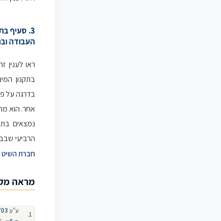
3. סעיף ב
העבודה ובת
ראו לענין ז
בתקנון המי
בדרגה על פי 
אחר. הוא מת
נמצאים בתק
הרביעי שבבג
חברת השיט 
מראה מק
ע"ע
/03