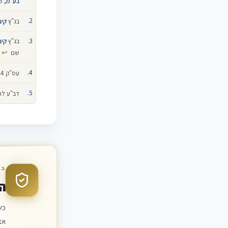
בע"מ,
16.6.05 ; ע"ע 1495/02
בג"ץ
קיבוצי
בג"ץ
קיבוצי
↩
שם
עס"ק 1019/04‏
דב"ע לח/102
בד
ה
כש
אצ