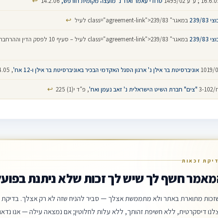
↩
טרודי עאמר ואח' נ' מועצה מקומית חורפש,
14.2.06
↩
 239/83
במאגר" class="agreement-link">239/83 לעיל
 239/83
במאגר" class="agreement-link">239/83 לעיל – סעיף 10 ל
אוניברסיטת בר אילן נ' ארגון הסגל האקדמי הבכיר באוניברסיטת בר אילן ו-12 אח'
‏, 21.4.05
↩
3-
"צים" חברת השיט הישראלית נ' זאב נעמן ואח'
, פ"ד י(1) 225
יקת זכאות
מאמר חשף לך שיש לך זכות שלא ניתנת בפועל
זכות מתוארת באתר ולא מתממשת אצלך — סביר להניח שזה לא רק אצלך. בדיקת ה
לנו דיסקרטית, ללא חשיפת זהותך, ללא עלות לחלוטין; אם נמצאה עילה — אנו נדאג 