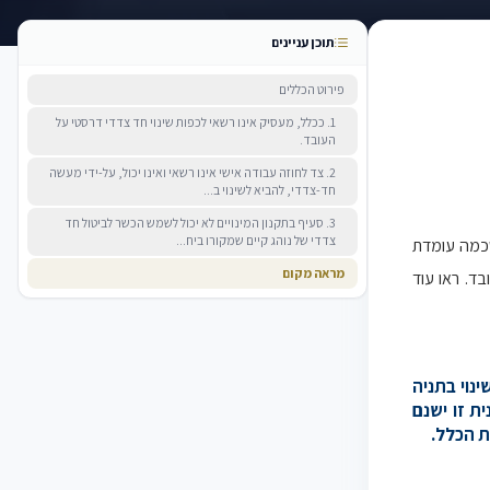
תוכן עניינים
פירוט הכללים
1. ככלל, מעסיק אינו רשאי לכפות שינוי חד צדדי דרסטי על
העובד.
2. צד לחוזה עבודה אישי אינו רשאי ואינו יכול, על-ידי מעשה
חד-צדדי, להביא לשינוי ב...
3. סעיף בתקנון המינויים לא יכול לשמש הכשר לביטול חד
צדדי של נוהג קיים שמקורו ביח...
כמה עומדת
מראה מקום
. ראו עוד
ינוי בתניה
ת זו ישנם
ת הכלל.