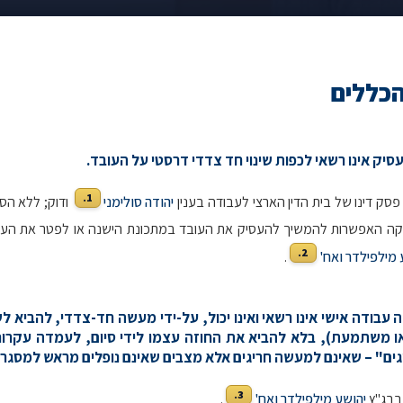
הכללים
1.
 פסק דינו של בית הדין הארצי לעבודה בענין
יהודה סולימני
ודוק; ללא הס
קה האפשרות להמשיך להעסיק את העובד במתכונת הישנה או לפטר את העובד
2.
 מילפילדר ואח'
.
זה עבודה אישי אינו רשאי ואינו יכול, על-ידי מעשה חד-צדדי, להביא לש
 משתמעת), בלא להביא את החוזה עצמו לידי סיום, לעמדה עקרוני
ים" – שאינם למעשה חריגים אלא מצבים שאינם נופלים מראש למסגר
3.
 בבג"ץ
יהושע מילפילדר ואח'
.