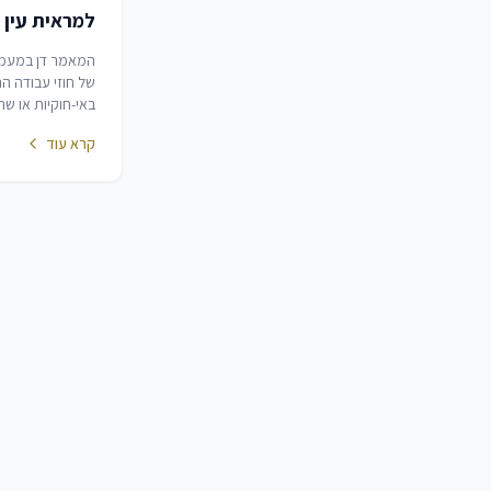
למראית עין
המאמר דן במעמ
של חוזי עבודה הנ
באי-חוקיות או ש
עין, תוך בחינת האי
קרא עוד
עקרון חופש החוזי
בהרתעה ושמירה
הציבור.