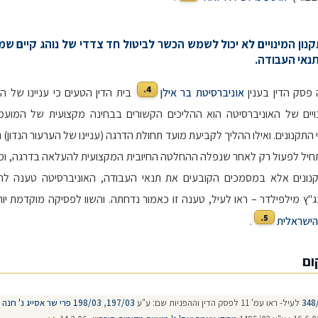
תקנון המינויים לא יכול לשמש הכשר לביטול חד צדדי של נוהג קיים שמ
נאי העבודה.
4.
ה פסק הדין בענין
אוניברסיטת בר אילן
בית הדין הטעים כי עניינו של ה
נויים של האוניברסיטה הוא ההליכים הקשורים בבחינה מקצועית של המוע
התקנונים. ואילו ההליך לקביעת מועד תחולת הדרגה (עניינו של הערעור הנדון
חיל לפעול רק לאחר שנפלה ההחלטה החיובית המקצועית להעלאה בדרגה, ומקו
נונים אלא במסמכים הקובעים את תנאי העבודה, האוניברסיטה טענה לה
"ץ מילפילדר – ראו לעיל, טענה זו כאמור נדחתה. והשוו לפסיקה מוקדמת יות
5.
הישראלית
.
ום
348
לעיל- ראו עמ' 11 לפסק הדין וההפניות שם: ע"ע
197/03
,
198/03
פרי שר אסייג נ' חנה 