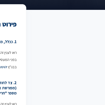
פירוט 
1. ככלל, מעסיק אינו רשאי לכפות שינוי חד צדדי דרסטי על העובד.
ראו לענין זה
בפני המעסי
בבג"ץ
יהושע
2. צד לחו
(מפורשת או
מספר "חריג
ראו לענין זה