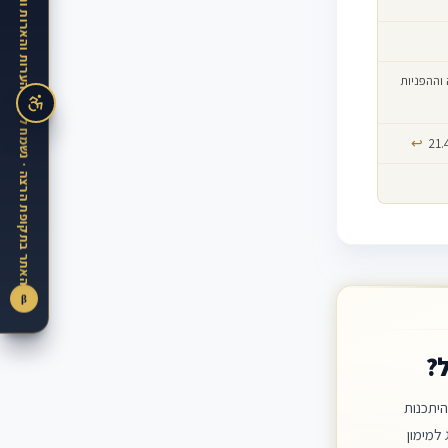
האתר בתקופת הרצה · נשמח לקבל הערות והארות ונפעל מיידית ליישמן
פסק הדין וההרחבה וההפניות
↩
β
?
יתכנות
למימון