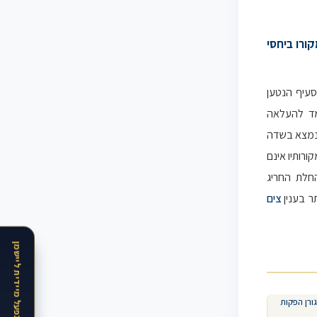
קורו ביחסי
סעיף הנטען
מד להעלאה
) נמצא בשדה
רותיו אינם
חלת החריג
ר בענין
צים
גורן הפקות