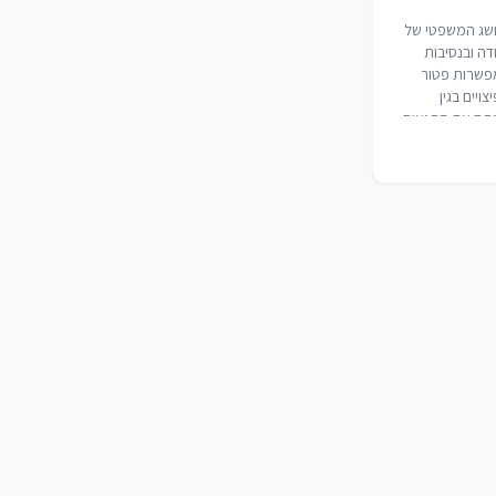
שג המשפטי של
דה ובנסיבות
אפשרות פטור
ויים בגין
נתח את התנאים
רשים להוכחת
עדר יכולת לצפות
אש וחוסר
קטיבית…