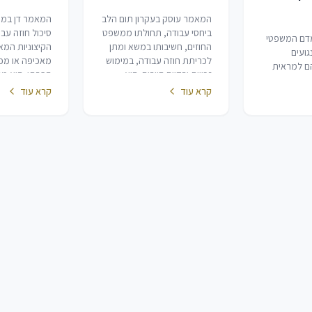
המאמר עוסק בעקרון תום הלב
המאמר דן במו
ביחסי עבודה, תחולתו ממשפט
סיכול חוזה עבו
דם המשפטי
החוזים, חשיבותו במשא ומתן
הקיצוניות המ
גועים
לכריתת חוזה עבודה, במימוש
מאכיפה או מפיצ
הם למראית
זכויות ובקיום חיובים. הוא
הפרתו. הוא מ
זון שבין
מדגיש את הסטנדרט הגבוה
המצטברים הנד
קרא עוד
קרא עוד
ם לבין הצורך
הנדרש ביחסי עובד-מעסיק,
סיכול, כגון הי
 על תקנת
כולל הגינות, סבירות ומידתיות,
את האירוע מר
ואת האפשרות…
אפשרות אוביי