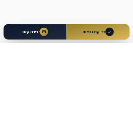
בדיקת זכאות
יצירת קשר
עולם
העבודה
מבית עו״ד משה וקרט ושות'
כלים מקצועיים
מרכז ידע
מחשבוני זכויות
מאמרים ומדריכים
מחולל הסכמים וטענות
מאגר פסיקה
עוזר משפטי AI
נתונים משפטיים
בדיקת זכאות להגשת תביעה
מפת שירותים משפטיים
תוכניות הרשמה