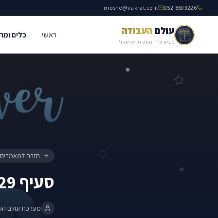
moshe@vakrat.co.il
052-8603226
עולם
העבודה
ראשי
כלים ומח
סעיף 29 – חזקת תוקף
כללי
מבית עו״ד משה וקרט ושות'
חזרה למאמרים
סעיף 29 – חזקת תוקף
מערכת עולם הע