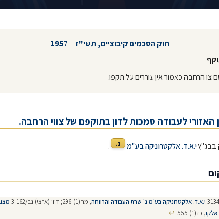
חוק הסכמים קיבוציים, תשי"ז – 1957
וקף
 האזורי לעבודה סמכות לדון בתוקפם של צווי הרחבה.
1.
 בבג"ץ
י.א.ד. אלקטרוניקה בע"מ
.
ום
י.א.ד. אלקטרוניקה בע"מ נ' שרת העבודה והרווחה
, מח(1) 296; דיון (ארצי) נב/3-162
מצוב
↩
ראלקו
, כד(1) 555