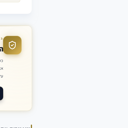
בד
ה
כש
אצ
על