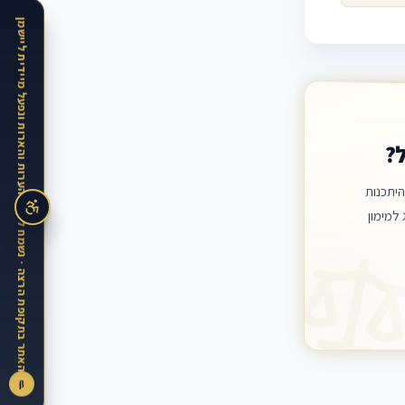
האתר בתקופת הרצה · נשמח לקבל הערות והארות ונפעל מיידית ליישמן
?
יתכנות
למימון
β