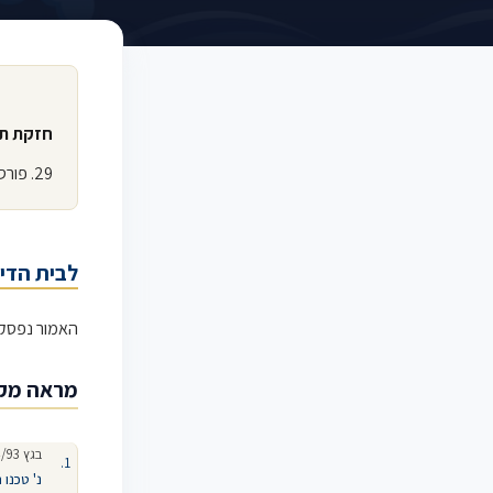
חזקת ת
29. פורסם צו הרחבה כאמור אין עוררים על תקפו.
לבית הדין
האמור נפסק
מראה מק
בגץ 3134/93
נ' טכנו 