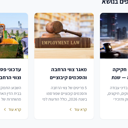
ים בנושא
 חקיקה
מאגר צווי הרחבה
עדכוני פס
 — שנת
והסכמים קיבוציים
וצווי הרח
בדיני עבודה — שנת
3.07.2026
 בדיני עבודה
5 פריטים של צווי הרחבה
השבוע התמקד
2026
20 — חוקים, תיקונים,
והסכמים קיבוציים שפורסמו
בבית הדין הארצ
 ותזכירי
בשנת 2026, כולל הודעות לפי
מהוותרות של ד
כולל צווי
חוק הסכמים קיבוציים בילקוט
וזכויות רשות: 
קרא עוד
קרא עוד
יבוציים
פרסומים. מאגר זה אינו כולל
התערבות שיפו
.
תיקוני חקיקה אחרים בדיני
מנהליות של רשו
עבודה (ראה מאגר נפרד).
גמישות פרוצדו
המשרתים במילוא