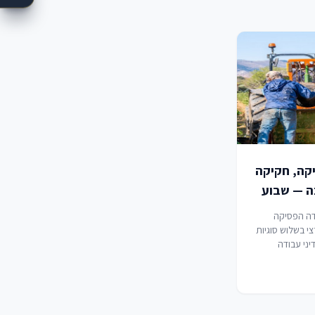
יקה, חקיקה
בה — שבוע
19-2
ה הפסיקה
י בשלוש סוגיות
יני עבודה
הגבלה על
טית בהחלטות
יות רישוי, יחסי
רלית לעובדים
ים, וסיווג