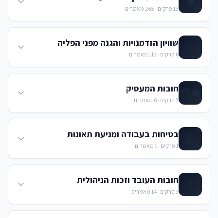
🛡️
13
פרקים ·
265
מאמרים
שוויון הזדמנויות והגנה מפני הפליה
⚖️
6
פרקים ·
112
מאמרים
חובות המעסיק
🧑‍💼
3
פרקים ·
6
מאמרים
בטיחות בעבודה ומניעת תאונות
🦺
1
פרקים ·
1
מאמרים
חובות העובד וזכות הניהולית
👔
3
פרקים ·
14
מאמרים