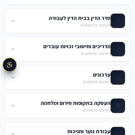
סדר הדין בבית הדין לעבודה
⚙️
8
פרקים ·
55
מאמרים
מדריכים וחישובי זכויות עובדים
🧭
4
פרקים ·
35
מאמרים
עדכונים
🗞️
1
פרקים ·
0
מאמרים
העסקה בתקופות חירום ומלחמה
🛡️
6
פרקים ·
6
מאמרים
עבודת נוער וחניכות
📖