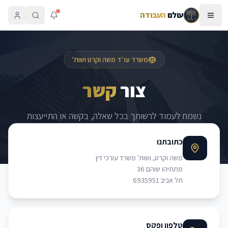
עולם
העבודה
משרד עו״ד משה וקרט ושות'
צור
קשר
נשמח לעמוד לרשותך בכל שאלה, בקשה או התייעצות
כתובתנו
משה וקרט, ושות' משרד עורכי דין
מתתיהו שוהם 36
תל אביב 6935951
טלפון ופקס