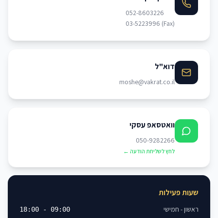
052-8603226
03-5223996 (Fax)
דוא"ל
moshe@vakrat.co.il
וואטסאפ עסקי
050-9282266
לחץ לשליחת הודעה ←
שעות פעילות
ראשון - חמישי
09:00 - 18:00