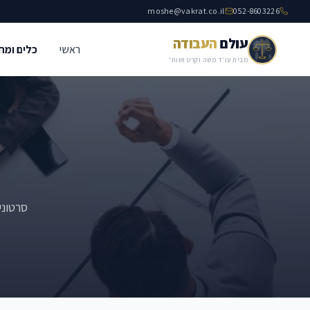
moshe@vakrat.co.il
052-8603226
עולם
העבודה
ראשי
כלים ומח
מבית עו״ד משה וקרט ושות'
סרטוני