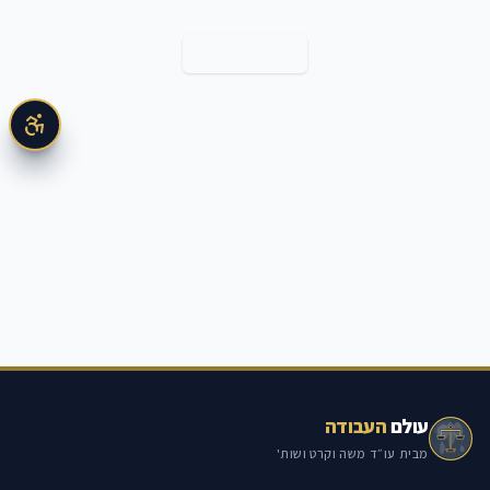
חזרה למאמרים
עולם
העבודה
מבית עו״ד משה וקרט ושות'