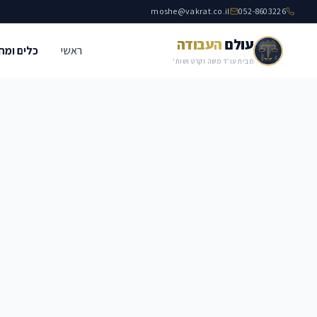
moshe@vakrat.co.il
052-8603226
עולם
העבודה
ראשי
כלים ומח
מבית עו״ד משה וקרט ושות'