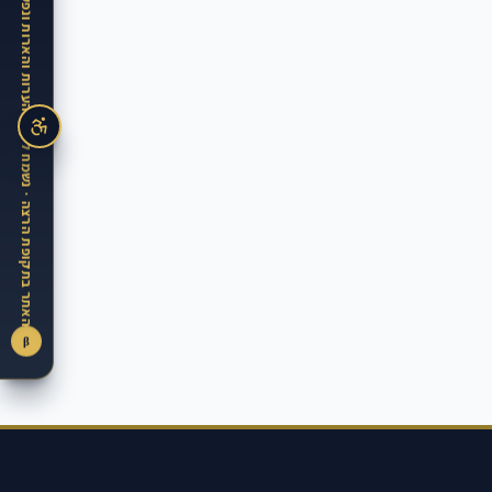
האתר בתקופת הרצה · נשמח לקבל הערות והארות ונפעל מיידית ליישמן
β