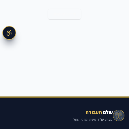
חזרה למאמרים
עולם
העבודה
מבית עו״ד משה וקרט ושות'