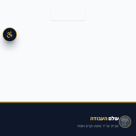
חזרה למאמרים
עולם
העבודה
מבית עו״ד משה וקרט ושות'