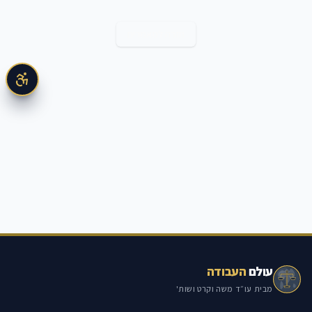
חזרה למאמרים
עולם
העבודה
מבית עו״ד משה וקרט ושות'