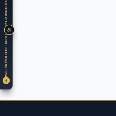
האתר בתקופת הרצה · נשמח לקבל הערות והארות ונפעל מיידית ליישמן
β