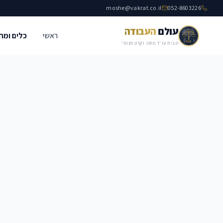
moshe@vakrat.co.il
052-8603226
עולם
העבודה
ראשי
כלים ומח
מבית עו״ד משה וקרט ושות'