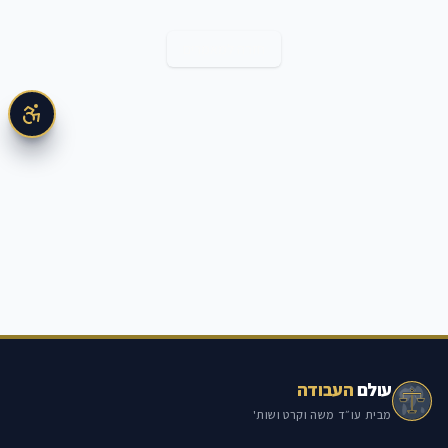
חזרה למאמרים
עולם
העבודה
מבית עו״ד משה וקרט ושות'