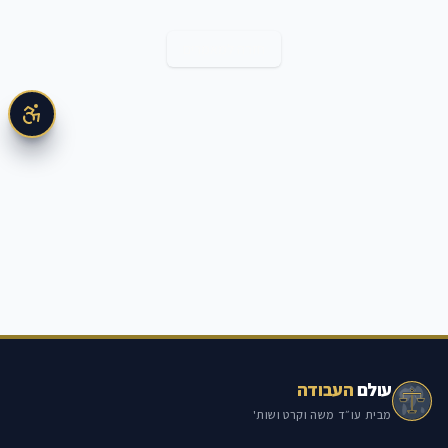
חזרה למאמרים
עולם
העבודה
מבית עו״ד משה וקרט ושות'