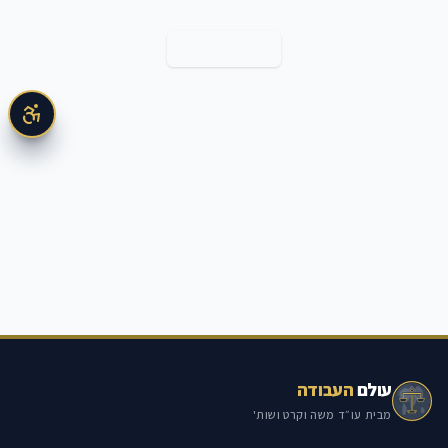
חזרה למאמרים
עולם
העבודה
מבית עו״ד משה וקרט ושות'