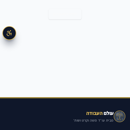
חזרה למאמרים
עולם
העבודה
מבית עו״ד משה וקרט ושות'