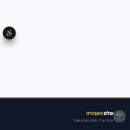
חזרה למאמרים
עולם
העבודה
מבית עו״ד משה וקרט ושות'