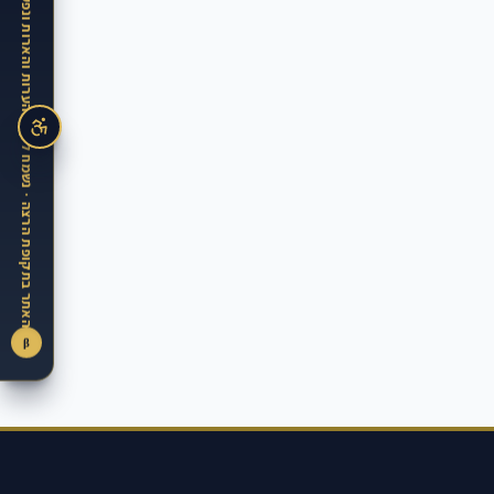
האתר בתקופת הרצה · נשמח לקבל הערות והארות ונפעל מיידית ליישמן
β