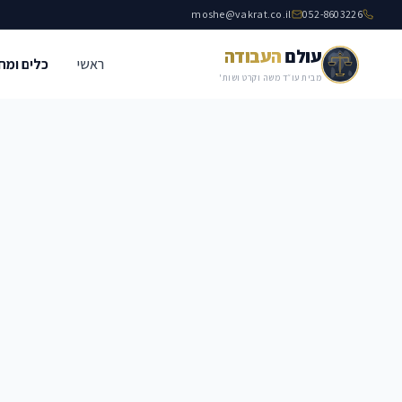
moshe@vakrat.co.il
052-8603226
עולם
העבודה
ראשי
כלים ומח
מבית עו״ד משה וקרט ושות'