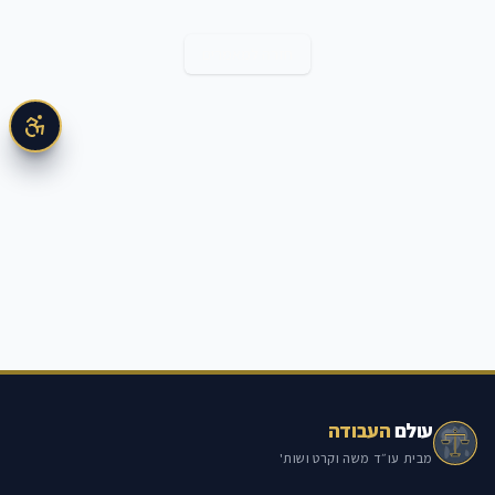
חזרה למאמרים
עולם
העבודה
מבית עו״ד משה וקרט ושות'