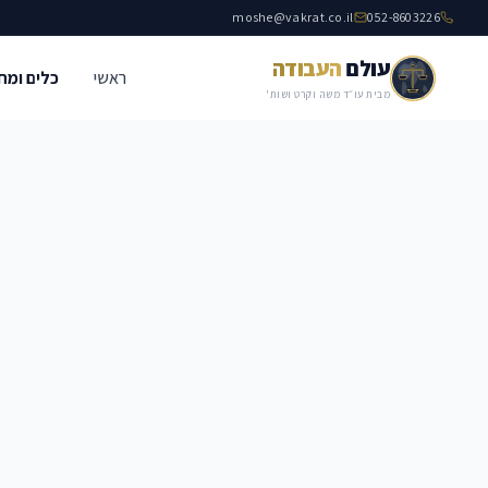
moshe@vakrat.co.il
052-8603226
עולם
העבודה
ראשי
כלים ומח
מבית עו״ד משה וקרט ושות'