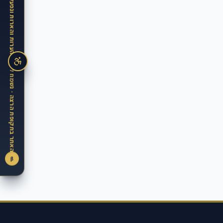
האתר בתקופת הרצה · נשמח לקבל הערות והארות ונפעל מיידית ליישמן
β