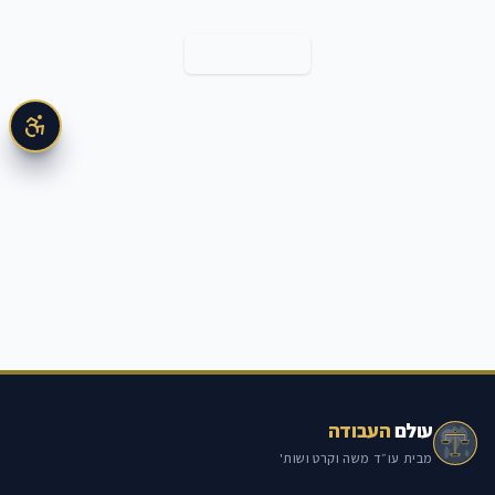
חזרה למאמרים
עולם
העבודה
מבית עו״ד משה וקרט ושות'