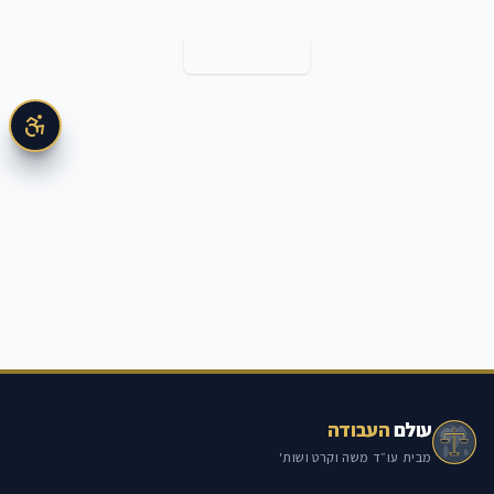
חזרה למאמרים
עולם
העבודה
מבית עו״ד משה וקרט ושות'